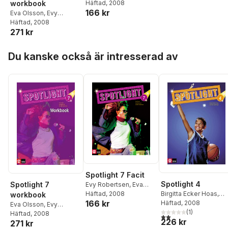
Olsson
Häftad
, 2008
workbook
166 kr
Eva Olsson
,
Evy
Robertsen
Häftad
, 2008
271 kr
Hoppa över listan
Du kanske också är intresserad av
Spotlight 7 Facit
Spotlight 4
Spotlight 7
Evy Robertsen
,
Eva
Birgitta Ecker Hoas
,
Olsson
Häftad
, 2008
workbook
166 kr
Jennifer Haythorpe
Häftad
, 2008
Eva Olsson
,
Evy
(
1
)
Robertsen
Häftad
, 2008
2,0
utav 5 stjärnor. Tota
226 kr
271 kr