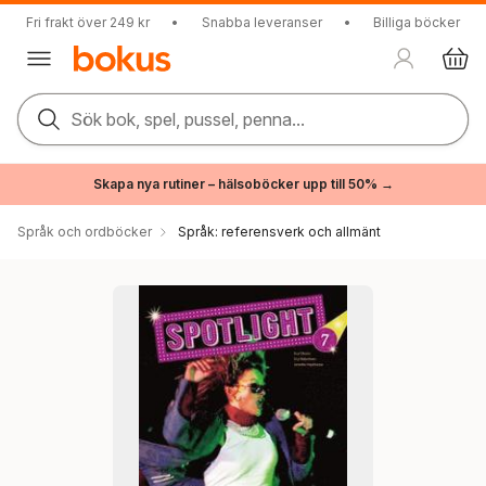
Fri frakt över 249 kr
•
Snabba leveranser
•
Billiga böcker
Sök bok, spel, pussel, penna...
Skapa nya rutiner – hälsoböcker upp till 50% →
Språk och ordböcker
Språk: referensverk och allmänt