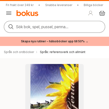
Fri frakt över 249 kr
•
Snabba leveranser
•
Billiga böcker
Sök bok, spel, pussel, penna...
Skapa nya rutiner – hälsoböcker upp till 50% →
Språk och ordböcker
Språk: referensverk och allmänt