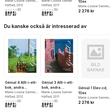
upplagan
Marie-Louise Sanner
,
upplagan
Marie-Louise Sanner
10ex
Lena Wennberg
Häftad
, 2012
Häftad
, 2011
Marie-Louise Sanner
,
Trolleberg
(
5
)
(
5
)
2 276 kr
Lena Wennberg
4,4
utav 5 stjärnor. Totalt antal röster:
4,4
utav 5 stjärnor. Totalt antal röster:
617 kr
617 kr
Hoppa över listan
Du kanske också är intresserad av
Génial 4 Allt-i-ett-
Génial 3 Allt-i-ett-
bok, andra
bok, andra
Génial 1 Elev-cd,
upplagan
Marie-Louise Sanner
,
upplagan
Marie-Louise Sanner
10ex
Lena Wennberg
Häftad
, 2012
Häftad
, 2011
Marie-Louise Sanner
,
Trolleberg
(
5
)
(
5
)
2 276 kr
Lena Wennberg
4,4
utav 5 stjärnor. Totalt antal röster:
4,4
utav 5 stjärnor. Totalt antal röster:
617 kr
617 kr