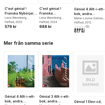
C'est génial !
C'est génial !
Génial 4 Allt-i-ett-
Franska Nybörjare
Franska
bok, andra
Allt-i ett-bok
Lena Wennberg
Fortsättning 1,
Lena Wennberg
upplagan
Marie-Louise Sanner
,
Trolleberg
Häftad
, 2022
,
Marie-
Trolleberg
Häftad
, 2024
,
Marie-
tredje upplagan
Lena Wennberg
Häftad
, 2012
579 kr
688 kr
Louise Sanner
Louise Sanner
Trolleberg
(
5
)
4,4
utav 5 stjärnor. Tota
617 kr
Hoppa över listan
Mer från samma serie
Génial 4 Allt-i-ett-
Génial 3 Allt-i-ett-
bok, andra
bok, andra
Génial 1 Elev-cd,