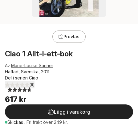
Provläs
Ciao 1 Allt-i-ett-bok
Av
Marie-Louise Sanner
Häftad, Svenska, 2011
Del i serien
Ciao
(
6
)
4,7
utav 5 stjärnor. Totalt antal röster:
617 kr
Lägg i varukorg
Skickas
.
Fri frakt över 249 kr.