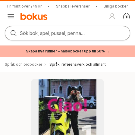
Fri frakt över 249 kr
•
Snabba leveranser
•
Billiga böcker
Sök bok, spel, pussel, penna...
Skapa nya rutiner – hälsoböcker upp till 50% →
Språk och ordböcker
Språk: referensverk och allmänt