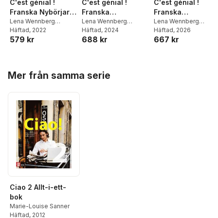
C'est génial !
C'est génial !
C'est génial !
Franska Nybörjare
Franska
Franska
Allt-i ett-bok
Lena Wennberg
Fortsättning 1,
Lena Wennberg
Fortsättning 2,
Lena Wennberg
Trolleberg
Häftad
, 2022
,
Marie-
Trolleberg
Häftad
, 2024
,
Marie-
Trolleberg
Häftad
, 2026
,
Marie-
tredje upplagan
tredje upplagan
579 kr
688 kr
667 kr
Louise Sanner
Louise Sanner
Louise Sanner
Hoppa över listan
Mer från samma serie
Ciao 2 Allt-i-ett-
bok
Marie-Louise Sanner
Häftad
, 2012