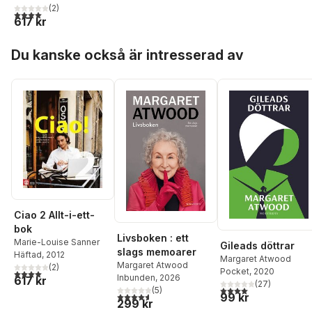
(
2
)
4,0
utav 5 stjärnor. Totalt antal röster:
617 kr
Hoppa över listan
Du kanske också är intresserad av
Ciao 2 Allt-i-ett-
bok
Livsboken : ett
Marie-Louise Sanner
Gileads döttrar
slags memoarer
Häftad
, 2012
Margaret Atwood
Margaret Atwood
(
2
)
Pocket
, 2020
4,0
utav 5 stjärnor. Totalt antal röster:
Inbunden
, 2026
617 kr
(
27
)
4,0
utav 5 stjärnor. Tota
(
5
)
4,6
utav 5 stjärnor. Totalt antal röster:
99 kr
299 kr