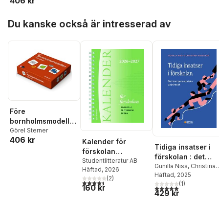
406 kr
Hoppa över listan
Du kanske också är intresserad av
Före
bornholmsmodellen
- bildkort
Görel Sterner
406 kr
Kalender för
Tidiga insatser i
förskolan
förskolan : det
2026/2027 -
Studentlitteratur AB
kompensatoriska
Gunilla Niss
,
Christina
Häftad
, 2026
Förskola,
Widström
Häftad
, 2025
uppdraget
(
2
)
fritidshem, skola
4,5
utav 5 stjärnor. Totalt antal röster:
(
1
)
160 kr
5,0
utav 5 stjärnor. Tota
429 kr