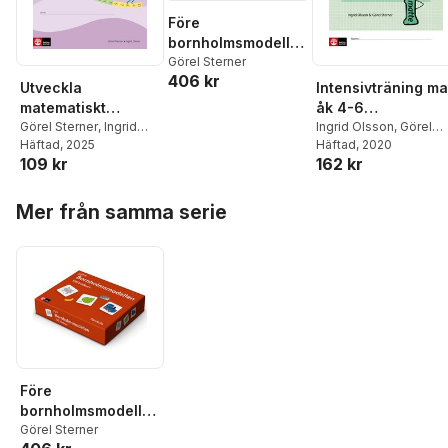
Före
bornholmsmodellen
- bildkort
Görel Sterner
406 kr
Utveckla
Intensivträning ma
matematiskt
åk 4-6
tänkande Elevhäfte
Görel Sterner
,
Ingrid
Räknemetoder
Ingrid Olsson
,
Görel
Olsson
Häftad
, 2025
Sterner
Häftad
, 2020
A, 0-10 : Lågstadiet
Elevhäfte
109 kr
162 kr
Hoppa över listan
Mer från samma serie
Före
bornholmsmodellen
- bildkort
Görel Sterner