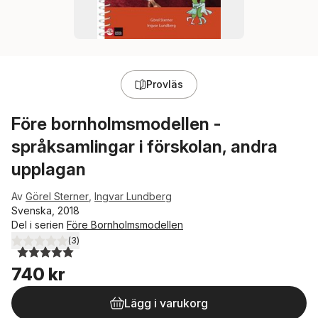
Provläs
Före bornholmsmodellen -
språksamlingar i förskolan, andra
upplagan
Av
Görel Sterner
,
Ingvar Lundberg
Svenska, 2018
Del i serien
Före Bornholmsmodellen
(
3
)
5,0
utav 5 stjärnor. Totalt antal röster:
740 kr
Lägg i varukorg