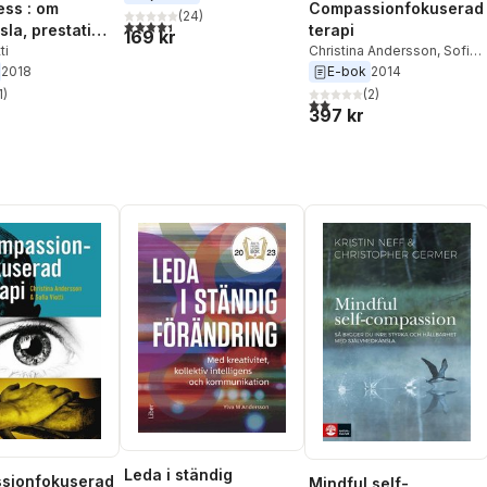
ess : om
Compassionfokuserad
(
24
)
4,4
utav 5 stjärnor. Totalt antal röster:
la, prestation
terapi
169 kr
ess
ti
Christina Andersson
,
Sofia
Viotti
2018
E-bok
2014
1
)
(
2
)
stjärnor. Totalt antal röster:
2,0
utav 5 stjärnor. Totalt ant
397 kr
Leda i ständig
sionfokuserad
Mindful self-