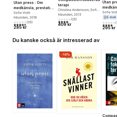
Utan pr
Utan press : Om
terapi
medkäns
medkänsla, prestation
Christina Andersson
,
Sofia
och str
Sofia Viot
och stress
Sofia Viotti
Viotti
Inbunden
, 2013
E-bok
Inbunden
, 2018
(
25
)
4,2
utav 5 stjärnor. Totalt antal röster:
(
26
)
(
409 kr
4,6
utav 5 stjärnor. Totalt antal röster:
4,0
utav 5 
285 kr
295 kr
Hoppa över listan
Du kanske också är intresserad av
-14%
Compas