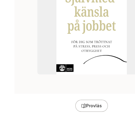
Provläs