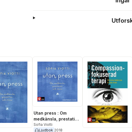
Ingår
Utfors
Utan press : Om
medkänsla, prestation
och stress
Sofia Viotti
Ljudbok
2018