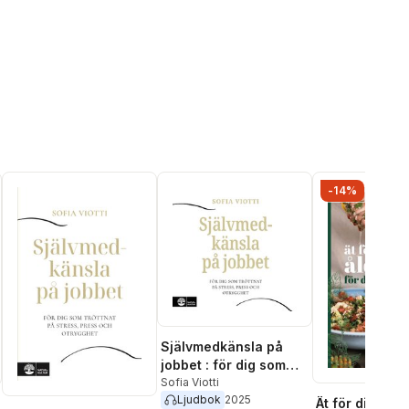
al röster:
-14%
Självmedkänsla på
jobbet : för dig som
tröttnat på stress,
Sofia Viotti
Ljudbok
2025
press och otrygghet
Ät för din ålder