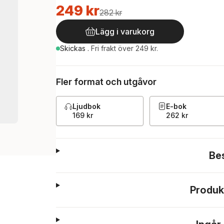
249 kr
282 kr
Lägg i varukorg
Skickas
.
Fri frakt över 249 kr.
Fler format och utgåvor
Ljudbok
E-bok
169 kr
262 kr
Be
Produk