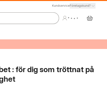
Kundservice
Företagskund?
t : för dig som tröttnat på
gghet