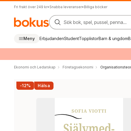
Fri frakt över 249 kr
•
Snabba leveranser
•
Billiga böcker
Sök bok, spel, pussel, penna...
Meny
Erbjudanden
Student
Topplistor
Barn & ungdom
B
Ekonomi och Ledarskap
Företagsekonomi
Organisationsteor
-12%
Hälsa