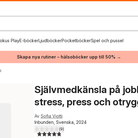
okus Play
E-böcker
Ljudböcker
Pocketböcker
Spel och pussel
Skapa nya rutiner – hälsoböcker upp till 50% →
i
Självmedkänsla på jobbe
stress, press och otry
Av
Sofia Viotti
Inbunden, Svenska, 2024
(
9
)
4,8
utav 5 stjärnor. Totalt antal röster: