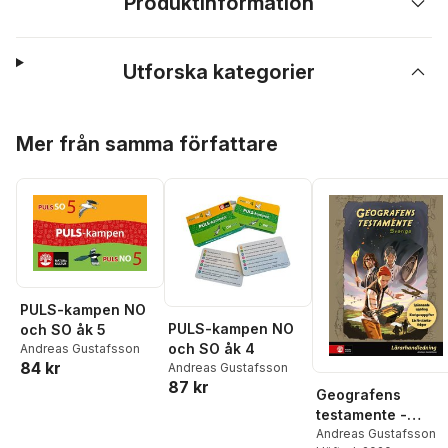
Produktinformation
Utforska kategorier
Hoppa över listan
Mer från samma författare
PULS-kampen NO
PULS-kampen NO
och SO åk 5
och SO åk 4
Andreas Gustafsson
84 kr
Andreas Gustafsson
87 kr
Geografens
testamente -
Sverige
Andreas Gustafsson