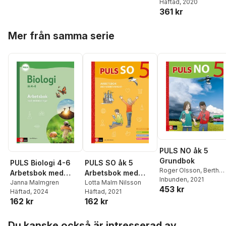
Häftad
, 2020
Lärarhandledning 
361 kr
Spännande
uppdrag, kluriga
Hoppa över listan
uppgifter,
Mer från samma serie
läsförståelsefrågo
PULS NO åk 5
Grundbok
PULS Biologi 4-6
PULS SO åk 5
Roger Olsson
,
Berth
Arbetsbok med
Arbetsbok med
Belfrage
Inbunden
,
, 2021
Staffan
elevwebb, fjärde
Janna Malmgren
elevwebb
Lotta Malm Nilsson
453 kr
Sjöberg
,
Kerstin
Häftad
, 2024
Häftad
, 2021
upplagan
Wallander
,
Gitten
162 kr
162 kr
Skiöld
,
Lennart Enwall
,
Johan Skarp
,
Anders
Hoppa över listan
Du kanske också är intresserad av
Thapper