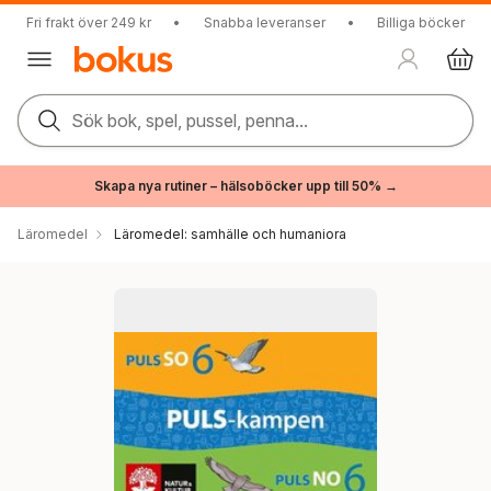
Fri frakt över 249 kr
•
Snabba leveranser
•
Billiga böcker
Sök bok, spel, pussel, penna...
Skapa nya rutiner – hälsoböcker upp till 50% →
Läromedel
Läromedel: samhälle och humaniora