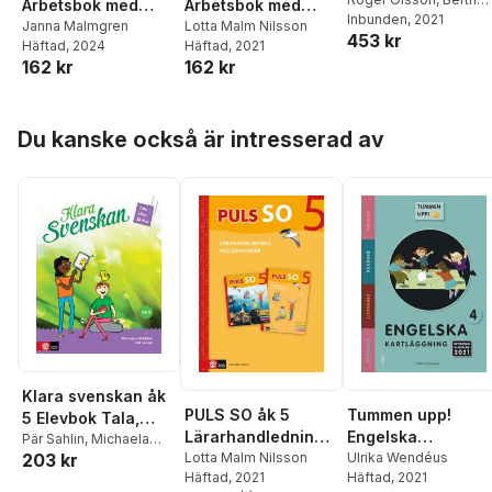
Arbetsbok med
Arbetsbok med
Belfrage
Inbunden
,
, 2021
Staffan
elevwebb, fjärde
Janna Malmgren
elevwebb
Lotta Malm Nilsson
453 kr
Sjöberg
,
Kerstin
Häftad
, 2024
Häftad
, 2021
upplagan
Wallander
,
Gitten
162 kr
162 kr
Skiöld
,
Lennart Enwall
,
Johan Skarp
,
Anders
Thapper
Hoppa över listan
Du kanske också är intresserad av
Klara svenskan åk
PULS SO åk 5
Tummen upp!
5 Elevbok Tala,
Lärarhandledning
Engelska
läsa, skriva
Pär Sahlin
,
Michaela
203 kr
med lärarwebb
Lotta Malm Nilsson
kartläggning åk 4
Ulrika Wendéus
Eriksson
Häftad
, 2021
Häftad
, 2021