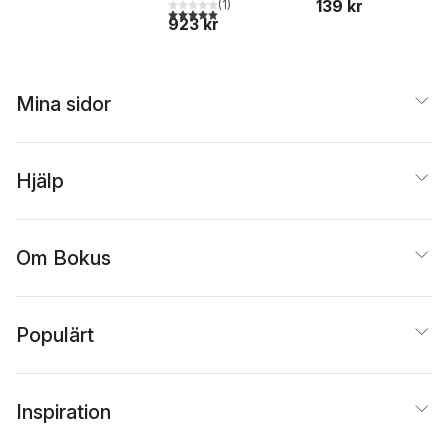
139 kr
(
1
)
5,0
utav 5 stjärnor. Totalt antal röster:
923 kr
Mina sidor
Hjälp
Om Bokus
Populärt
Inspiration