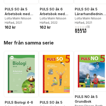
PULS SO åk 5
PULS SO åk 6
PULS SO åk 5
Arbetsbok med
Arbetsbok med
Lärarhandledning
elevwebb
Lotta Malm Nilsson
elevwebb
Lotta Malm Nilsson
med lärarwebb
Lotta Malm Nilsson
Häftad
, 2021
Häftad
, 2022
Häftad
, 2021
162 kr
162 kr
(
1
)
5,0
utav 5 stjärnor. Tota
923 kr
Hoppa över listan
Mer från samma serie
PULS NO åk 5
Grundbok
PULS Biologi 4-6
PULS SO åk 5
Roger Olsson
,
Berth