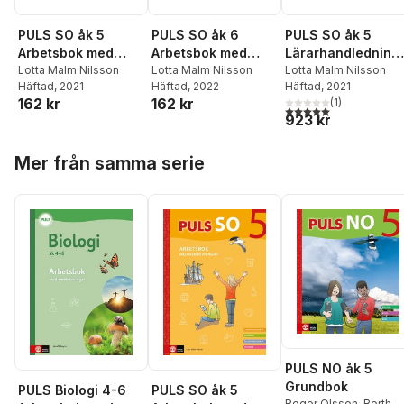
PULS SO åk 5
PULS SO åk 6
PULS SO åk 5
Arbetsbok med
Arbetsbok med
Lärarhandledning
elevwebb
Lotta Malm Nilsson
elevwebb
Lotta Malm Nilsson
med lärarwebb
Lotta Malm Nilsson
Häftad
, 2021
Häftad
, 2022
Häftad
, 2021
162 kr
162 kr
(
1
)
5,0
utav 5 stjärnor. Tota
923 kr
Hoppa över listan
Mer från samma serie
PULS NO åk 5
Grundbok
PULS Biologi 4-6
PULS SO åk 5
Roger Olsson
,
Berth