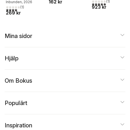
162 kr
(
1
)
Andreas Edevald
Inbunden
, 2026
5,0
utav 5 stjärnor. Tota
923 kr
(
1
)
4,0
utav 5 stjärnor. Totalt antal röster:
269 kr
Mina sidor
Hjälp
Om Bokus
Populärt
Inspiration