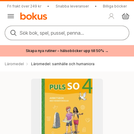
Fri frakt över 249 kr
•
Snabba leveranser
•
Billiga böcker
Sök bok, spel, pussel, penna...
Skapa nya rutiner – hälsoböcker upp till 50% →
Läromedel
Läromedel: samhälle och humaniora