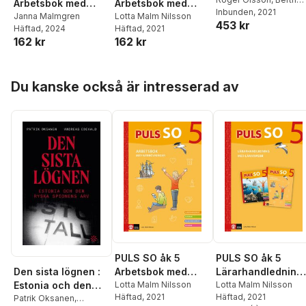
Arbetsbok med
Arbetsbok med
Belfrage
Inbunden
,
, 2021
Staffan
elevwebb, fjärde
Janna Malmgren
elevwebb
Lotta Malm Nilsson
453 kr
Sjöberg
,
Kerstin
Häftad
, 2024
Häftad
, 2021
upplagan
Wallander
,
Gitten
162 kr
162 kr
Skiöld
,
Lennart Enwall
,
Johan Skarp
,
Anders
Thapper
Hoppa över listan
Du kanske också är intresserad av
PULS SO åk 5
PULS SO åk 5
Den sista lögnen :
Arbetsbok med
Lärarhandledning
Estonia och den
elevwebb
Lotta Malm Nilsson
med lärarwebb
Lotta Malm Nilsson
Häftad
, 2021
Häftad
, 2021
ryska spionens arv
Patrik Oksanen
,