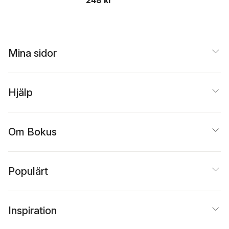
Lena Stålnacke
,
Anna
Götlind
,
Kajsa Borneda
Karin Nygårds
,
Ludvig
Myrenberg
,
Kajsa
Kramming
,
Erik
Mina sidor
Sandberg
Hjälp
Om Bokus
Populärt
Inspiration