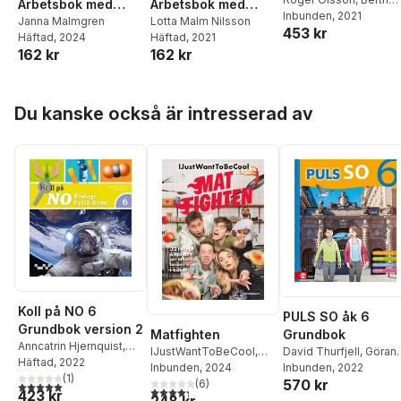
Arbetsbok med
Arbetsbok med
Belfrage
Inbunden
,
, 2021
Staffan
elevwebb, fjärde
Janna Malmgren
elevwebb
Lotta Malm Nilsson
453 kr
Sjöberg
,
Kerstin
Häftad
, 2024
Häftad
, 2021
upplagan
Wallander
,
Gitten
162 kr
162 kr
Skiöld
,
Lennart Enwall
,
Johan Skarp
,
Anders
Thapper
Hoppa över listan
Du kanske också är intresserad av
Koll på NO 6
PULS SO åk 6
Grundbok version 2
Matfighten
Grundbok
Anncatrin Hjernquist
,
IJustWantToBeCool
,
David Thurfjell
,
Göran
Klara Rudstedt
Häftad
, 2022
Joel Adolphson
Inbunden
, 2024
,
Emil
Körner
Inbunden
,
Per Lindberg
, 2022
,
(
1
)
570 kr
Beer
,
Victor Beer
(
6
)
Marianne
5,0
utav 5 stjärnor. Totalt antal röster:
4,3
utav 5 stjärnor. Totalt antal röster:
423 kr
248 kr
Abrahamsson
,
Anna