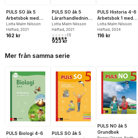
PULS SO åk 5
PULS SO åk 5
PULS Historia 4-6
Arbetsbok med
Lärarhandledning
Arbetsbok 1 med
elevwebb
Lotta Malm Nilsson
med lärarwebb
Lotta Malm Nilsson
elevwebb, fjärde
Lotta Malm Nilsson
Häftad
, 2021
Häftad
, 2021
Häftad
, 2024
uppl
162 kr
116 kr
(
1
)
5,0
utav 5 stjärnor. Totalt antal röster:
923 kr
Hoppa över listan
Mer från samma serie
PULS NO åk 5
Grundbok
PULS Biologi 4-6
PULS SO åk 5
Roger Olsson
,
Berth