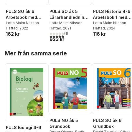
PULS SO åk 6
PULS SO åk 5
PULS Historia 4-6
Arbetsbok med
Lärarhandledning
Arbetsbok 1 med
elevwebb
Lotta Malm Nilsson
med lärarwebb
Lotta Malm Nilsson
elevwebb, fjärde
Lotta Malm Nilsson
Häftad
, 2022
Häftad
, 2021
Häftad
, 2024
uppl
162 kr
116 kr
(
1
)
5,0
utav 5 stjärnor. Totalt antal röster:
923 kr
Hoppa över listan
Mer från samma serie
PULS NO åk 5
PULS SO åk 6
Grundbok
Grundbok
PULS Biologi 4-6
Roger Olsson
,
Berth
David Thurfjell
,
Göran