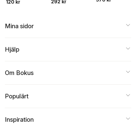
292 kr
120 kr
Johnson
,
Conny Welén
,
Körner
,
Per Lindberg
,
Kerstin Dahlin
Anna Lena Stålnacke
Mina sidor
Hjälp
Om Bokus
Populärt
Inspiration