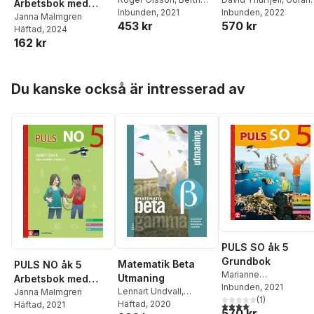
Arbetsbok med
Belfrage
Inbunden
,
, 2021
Staffan
Körner
Inbunden
,
Per Lindberg
, 2022
,
elevwebb, fjärde
Janna Malmgren
453 kr
570 kr
Sjöberg
,
Kerstin
Marianne
Häftad
, 2024
upplagan
Wallander
,
Gitten
Abrahamsson
,
Anna
162 kr
Skiöld
,
Lennart Enwall
,
Lena Stålnacke
,
Anna
Johan Skarp
,
Anders
Götlind
,
Kajsa Borneda
Thapper
Karin Nygårds
,
Ludvig
Hoppa över listan
Du kanske också är intresserad av
Myrenberg
,
Kajsa
Kramming
,
Erik
Sandberg
PULS SO åk 5
Grundbok
Matematik Beta
PULS NO åk 5
Marianne
Utmaning
Arbetsbok med
Abrahamsson
Inbunden
, 2021
,
Maria
Lennart Undvall
,
elevwebb
Janna Malmgren
Bergman
(
,
1
Anna Götlin
)
Christina Melin
Häftad
, 2020
,
Kristina
Häftad
, 2021
4,0
utav 5 stjärnor. Tota
570 kr
Peter Kinlund
,
Göran