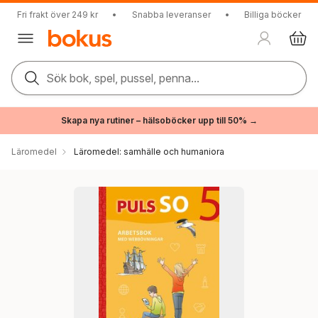
Fri frakt över 249 kr
•
Snabba leveranser
•
Billiga böcker
Sök bok, spel, pussel, penna...
Skapa nya rutiner – hälsoböcker upp till 50% →
Läromedel
Läromedel: samhälle och humaniora