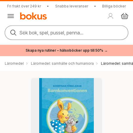
Fri frakt över 249 kr
•
Snabba leveranser
•
Billiga böcker
Sök bok, spel, pussel, penna...
Skapa nya rutiner – hälsoböcker upp till 50% →
Läromedel
Läromedel: samhälle och humaniora
Läromedel: samhä