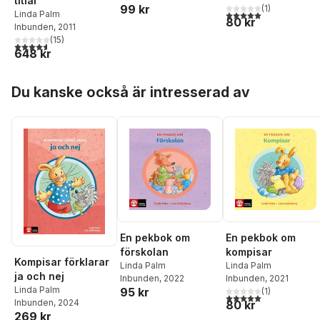
titlar
99 kr
(
1
)
5,0
utav 5 stjärnor. Tota
Linda Palm
80 kr
Inbunden
, 2011
(
15
)
4,6
utav 5 stjärnor. Totalt antal röster:
648 kr
Hoppa över listan
Du kanske också är intresserad av
En pekbok om
En pekbok om
förskolan
kompisar
Kompisar förklarar
Linda Palm
Linda Palm
ja och nej
Inbunden
, 2022
Inbunden
, 2021
Linda Palm
95 kr
(
1
)
5,0
utav 5 stjärnor. Tota
Inbunden
, 2024
80 kr
269 kr