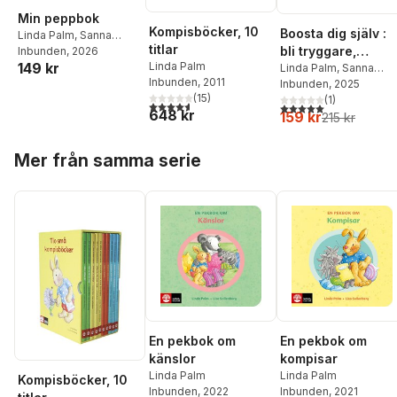
Min peppbok
Kompisböcker, 10
Boosta dig själv :
Linda Palm
,
Sanna
titlar
bli tryggare,
Sporrong
Inbunden
, 2026
149 kr
Linda Palm
starkare och få
Linda Palm
,
Sanna
Inbunden
, 2011
Sporrong
Inbunden
, 2025
bättre självkänsla
(
15
)
(
1
)
4,6
utav 5 stjärnor. Totalt antal röster:
5,0
utav 5 stjärnor. Tota
648 kr
159 kr
215 kr
Hoppa över listan
Mer från samma serie
En pekbok om
En pekbok om
känslor
kompisar
Linda Palm
Linda Palm
Kompisböcker, 10
Inbunden
, 2022
Inbunden
, 2021