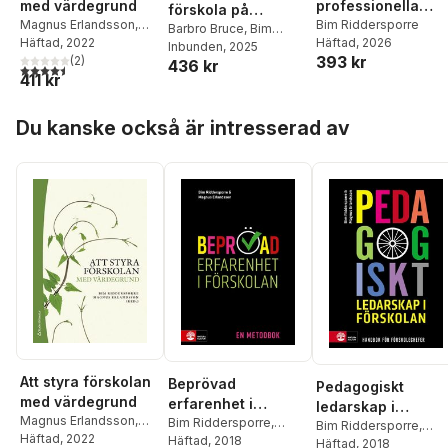
med värdegrund
professionella
förskola på
Magnus Erlandsson
,
utveckling
Bim Riddersporre
vetenskaplig grund
Barbro Bruce
,
Bim
Bim Riddersporre
Häftad
, 2022
,
Häftad
, 2026
Riddersporre
Inbunden
, 2025
393 kr
Gezim Isufi
(
2
)
,
Jonas
436 kr
4,5
utav 5 stjärnor. Totalt antal röster:
411 kr
Stier
,
Hanna Cinthio
,
Magnus Jonasson
,
Linn
Hoppa över listan
Eckeskog
Du kanske också är intresserad av
Att styra förskolan
Beprövad
Pedagogiskt
med värdegrund
erfarenhet i
ledarskap i
Magnus Erlandsson
,
förskolan : En
Bim Riddersporre
,
förskola : handbo
Bim Riddersporre
,
Bim Riddersporre
Häftad
, 2022
,
Magnus Erlandsson
Häftad
, 2018
metodbok
Magnus Erlandsson
Häftad
, 2018
för rektorer