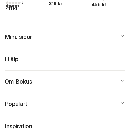
Gezim Isufi
(
2
)
,
Jonas
316 kr
456 kr
4,5
utav 5 stjärnor. Totalt antal röster:
411 kr
Stier
,
Hanna Cinthio
,
Magnus Jonasson
,
Linn
Eckeskog
Mina sidor
Hjälp
Om Bokus
Populärt
Inspiration