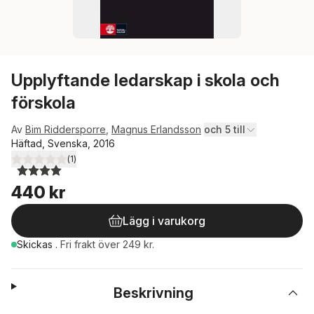
Upplyftande ledarskap i skola och
förskola
Av
Bim Riddersporre
,
Magnus Erlandsson
och 5 till
Häftad, Svenska, 2016
(
1
)
4,0
utav 5 stjärnor. Totalt antal röster:
440 kr
Lägg i varukorg
Skickas
.
Fri frakt över 249 kr.
Beskrivning