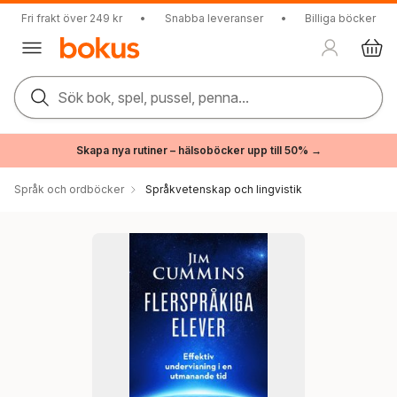
Fri frakt över 249 kr
•
Snabba leveranser
•
Billiga böcker
Sök bok, spel, pussel, penna...
Skapa nya rutiner – hälsoböcker upp till 50% →
Språk och ordböcker
Språkvetenskap och lingvistik