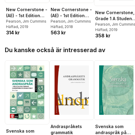
New Cornerstone -
New Cornerstone -
New Cornerstone,
(AE) - 1st Edition
(AE) - 1st Edition
Grade 1 A Student
(2019) -
Pearson
,
Jim Cummins
(2019) - Student
Pearson
,
Jim Cummins
Edition (soft cover
Pearson
,
Jim Cummin
Häftad
, 2019
Häftad
, 2018
Assessment - Level
Book with eBook
Häftad
, 2019
314 kr
563 kr
1
and Digital
358 kr
Resources - Level 1
Hoppa över listan
Du kanske också är intresserad av
Andraspråkets
Svenska som
Svenska som
grammatik
andraspråk på