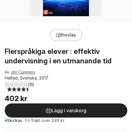
Provläs
Flerspråkiga elever : effektiv
undervisning i en utmanande tid
Av
Jim Cummins
Häftad, Svenska, 2017
(
15
)
4,5
utav 5 stjärnor. Totalt antal röster:
402 kr
Lägg i varukorg
Skickas
.
Fri frakt över 249 kr.