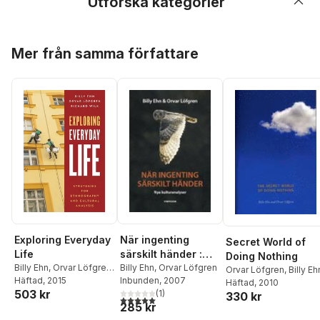
Utforska kategorier
Hoppa över listan
Mer från samma författare
Exploring Everyday
När ingenting
Secret World of
Life
särskilt händer :
Doing Nothing
Billy Ehn
,
Orvar Löfgren
,
nya kulturanalyser
Billy Ehn
,
Orvar Löfgren
Orvar Löfgren
,
Billy Eh
Richard Wilk
Häftad
, 2015
Inbunden
, 2007
Häftad
, 2010
503 kr
(
1
)
330 kr
5,0
utav 5 stjärnor. Totalt antal röster:
285 kr