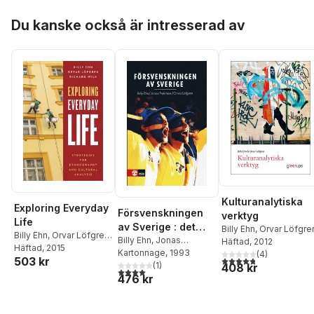
Hoppa över listan
Du kanske också är intresserad av
Kulturanalytiska
Exploring Everyday
Försvenskningen
verktyg
Life
av Sverige : det
Billy Ehn
,
Orvar Löfgre
Billy Ehn
,
Orvar Löfgren
,
nationellas
Billy Ehn
,
Jonas
Häftad
, 2012
Richard Wilk
Häftad
, 2015
Frykman
Kartonnage
,
Orvar Löfgren
, 1993
förvandlingar
(
4
)
4,8
utav 5 stjärnor. Tota
503 kr
(
1
)
408 kr
4,0
utav 5 stjärnor. Totalt antal röster:
476 kr