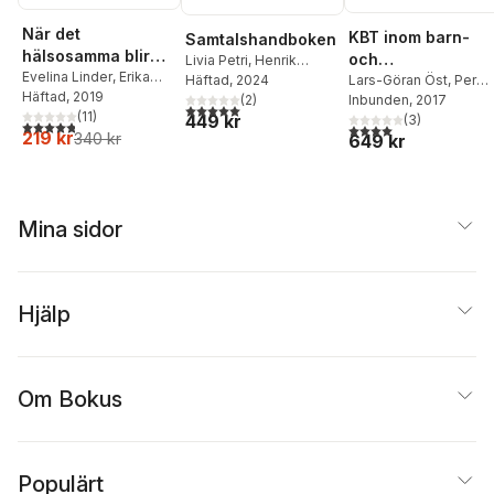
När det
KBT inom barn-
Samtalshandboken
hälsosamma blir
och
Livia Petri
,
Henrik
ohälsosamt : hjälp
Evelina Linder
,
Erika
Åstrand Freidlitz
Häftad
, 2024
ungdomspsykiatri
Lars-Göran Öst
,
Per
Nyman Carlsson
Häftad
, 2019
när tankar om
(
2
)
Andrén
Inbunden
,
Cecilia Arlinge
, 2017
5,0
utav 5 stjärnor. Totalt antal röster:
(
11
)
449 kr
Karlsson
(
,
3
Malinda
)
kropp, mat och äta
4,8
utav 5 stjärnor. Totalt antal röster:
4,0
utav 5 stjärnor. Tota
219 kr
340 kr
649 kr
Beck-Friis
,
Elisabeth
Breitholtz
,
Lisa
Clefberg
,
Jens
Driessen
,
Pia Enebrink
Ata Ghaderi
,
Ulrika
Mina sidor
Långh
,
Petra Karlberg
,
Moa Mannheimer
,
Poa
Samuelberg
,
Therese
Sterner
,
Liv Svirsky
,
Hjälp
Ulrika Thulin
,
Elin
Wesslander
Om Bokus
Populärt