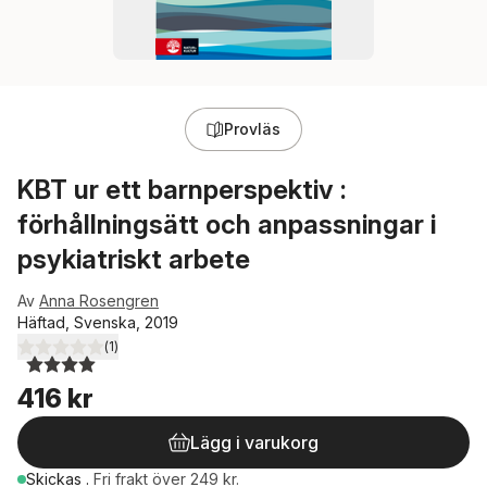
Provläs
KBT ur ett barnperspektiv :
förhållningsätt och anpassningar i
psykiatriskt arbete
Av
Anna Rosengren
Häftad, Svenska, 2019
(
1
)
4,0
utav 5 stjärnor. Totalt antal röster:
416 kr
Lägg i varukorg
Skickas
.
Fri frakt över 249 kr.