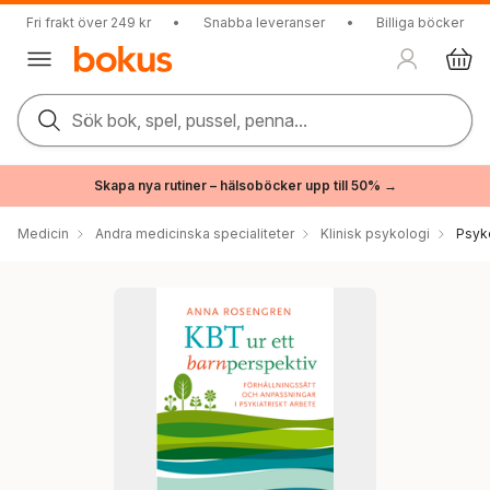
Fri frakt över 249 kr
•
Snabba leveranser
•
Billiga böcker
Sök bok, spel, pussel, penna...
Skapa nya rutiner – hälsoböcker upp till 50% →
Medicin
Andra medicinska specialiteter
Klinisk psykologi
Psyk