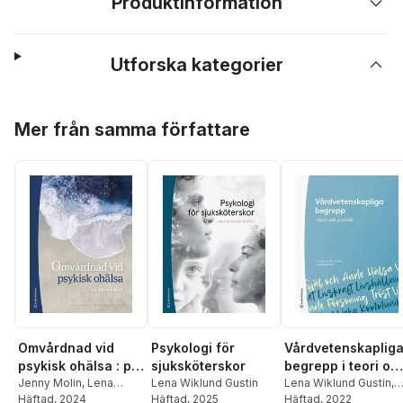
Produktinformation
Utforska kategorier
Hoppa över listan
Mer från samma författare
Omvårdnad vid
Psykologi för
Vårdvetenskaplig
psykisk ohälsa : på
sjuksköterskor
begrepp i teori oc
grundnivå
Jenny Molin
,
Lena
Lena Wiklund Gustin
praktik
Lena Wiklund Gustin
,
Wiklund Gustin
Häftad
, 2024
,
Marjut
Häftad
, 2025
Margareta Asp
Häftad
, 2022
,
Herdis