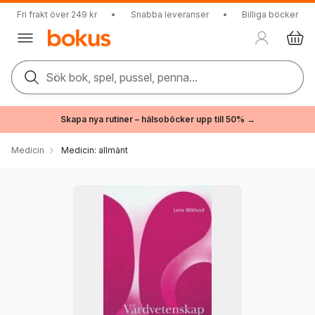
Fri frakt över 249 kr
•
Snabba leveranser
•
Billiga böcker
Sök bok, spel, pussel, penna...
Skapa nya rutiner – hälsoböcker upp till 50% →
Medicin
Medicin: allmänt