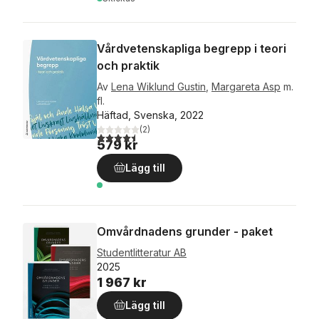
Vårdvetenskapliga begrepp i teori
och praktik
Av
Lena Wiklund Gustin
,
Margareta Asp
m.
fl.
Häftad, Svenska, 2022
(
2
)
4,5
utav 5 stjärnor. Totalt antal röster:
579 kr
Lägg till
Omvårdnadens grunder - paket
Studentlitteratur AB
2025
1 967 kr
Lägg till