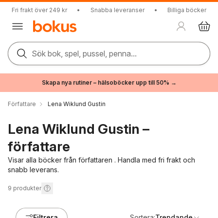
Fri frakt över 249 kr
•
Snabba leveranser
•
Billiga böcker
Sök bok, spel, pussel, penna...
Skapa nya rutiner – hälsoböcker upp till 50% →
Författare
Lena Wiklund Gustin
Lena Wiklund Gustin –
författare
Visar alla böcker från författaren . Handla med fri frakt och
snabb leverans.
9
produkter
Filtrera
Sortera:
Trendande