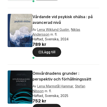
Vårdande vid psykisk ohälsa : på
avancerad nivå
Av
Lena Wiklund Gustin
,
Niklas
Andersson
m. fl.
Häftad, Svenska, 2024
789 kr
Lägg till
Omvårdnadens grunder :
perspektiv och förhållningssätt
Av
Lena Marmstål Hammar
,
Stefan
Nilsson
m. fl.
Häftad, Svenska, 2025
752 kr