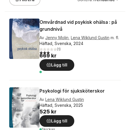
Omvårdnad vid psykisk ohälsa : på
grundnivå
Av
Jenny Molin
,
Lena Wiklund Gustin
m. fl.
Häftad, Svenska, 2024
(
1
)
3,0
utav 5 stjärnor. Totalt antal röster:
669 kr
Lägg till
Psykologi för sjuksköterskor
Av
Lena Wiklund Gustin
Häftad, Svenska, 2025
525 kr
Lägg till
Skickas