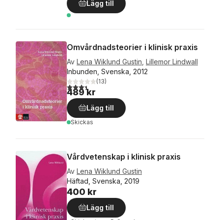
Lägg till
Omvårdnadsteorier i klinisk praxis
Av
Lena Wiklund Gustin
,
Lillemor Lindwall
Inbunden, Svenska, 2012
(
13
)
3,4
utav 5 stjärnor. Totalt antal röster:
489 kr
Lägg till
Skickas
Vårdvetenskap i klinisk praxis
Av
Lena Wiklund Gustin
Häftad, Svenska, 2019
400 kr
Lägg till