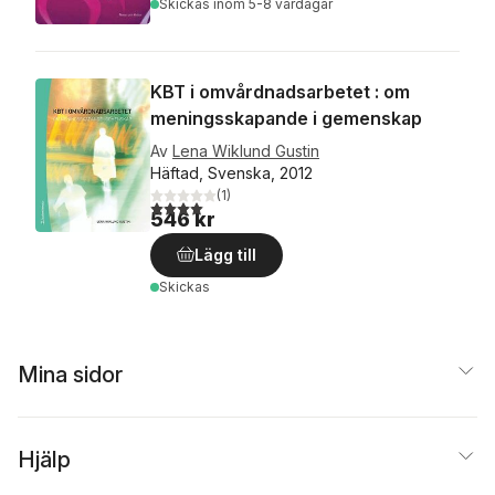
Skickas
inom 5-8 vardagar
KBT i omvårdnadsarbetet : om
meningsskapande i gemenskap
Av
Lena Wiklund Gustin
Häftad, Svenska, 2012
(
1
)
4,0
utav 5 stjärnor. Totalt antal röster:
546 kr
Lägg till
Skickas
Mina sidor
Hjälp