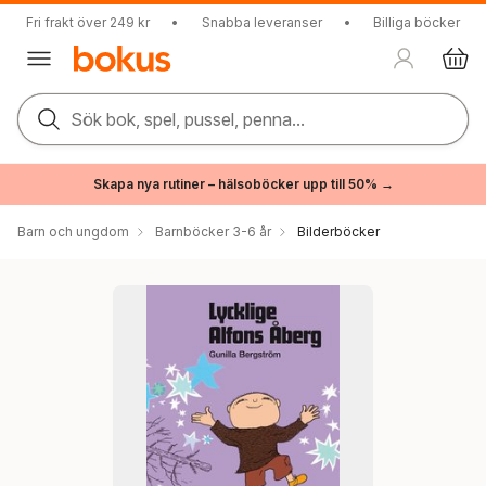
Fri frakt över 249 kr
•
Snabba leveranser
•
Billiga böcker
Sök bok, spel, pussel, penna...
Skapa nya rutiner – hälsoböcker upp till 50% →
Barn och ungdom
Barnböcker 3-6 år
Bilderböcker