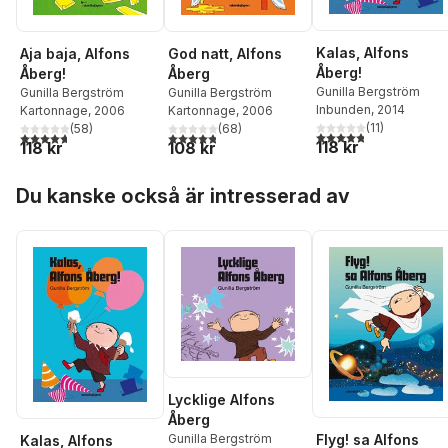
Kalas, Alfons
Aja baja, Alfons
God natt, Alfons
Åberg!
Åberg!
Åberg
Gunilla Bergström
Gunilla Bergström
Gunilla Bergström
Inbunden
, 2014
Kartonnage
, 2006
Kartonnage
, 2006
(
11
)
(
58
)
(
68
)
4,8
utav 5 stjärnor. Tota
4,7
utav 5 stjärnor. Totalt antal röster:
4,8
utav 5 stjärnor. Totalt antal röster:
118 kr
118 kr
108 kr
Hoppa över listan
Du kanske också är intresserad av
Lycklige Alfons
Åberg
Flyg! sa Alfons
Gunilla Bergström
Kalas, Alfons