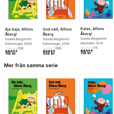
Kalas, Alfons
Aja baja, Alfons
God natt, Alfons
Åberg!
Åberg!
Åberg
Gunilla Bergström
Gunilla Bergström
Gunilla Bergström
Inbunden
, 2014
Kartonnage
, 2006
Kartonnage
, 2006
(
11
)
(
58
)
(
68
)
4,8
utav 5 stjärnor. Tota
4,7
utav 5 stjärnor. Totalt antal röster:
4,8
utav 5 stjärnor. Totalt antal röster:
118 kr
118 kr
108 kr
Hoppa över listan
Mer från samma serie