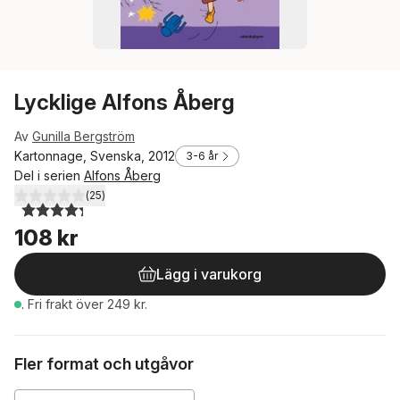
Lycklige Alfons Åberg
Av
Gunilla Bergström
Kartonnage, Svenska, 2012
3-6 år
Del i serien
Alfons Åberg
(
25
)
4,3
utav 5 stjärnor. Totalt antal röster:
108 kr
Lägg i varukorg
.
Fri frakt över 249 kr.
Fler format och utgåvor