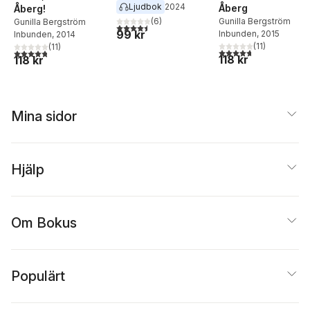
Ljudbok
2024
Åberg
Åberg!
Gunilla Bergström
(
6
)
Gunilla Bergström
4,5
utav 5 stjärnor. Totalt antal röster:
99 kr
Inbunden
, 2015
Inbunden
, 2014
(
11
)
(
11
)
4,7
utav 5 stjärnor. Tota
4,8
utav 5 stjärnor. Totalt antal röster:
118 kr
118 kr
Mina sidor
Hjälp
Om Bokus
Populärt