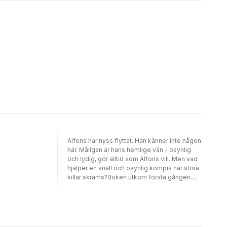
Alfons har nyss flyttat. Han känner inte någon
här. Mållgan är hans hemlige vän - osynlig
och lydig, gör alltid som Alfons vill. Men vad
hjälper en snäll och osynlig kompis när stora
killar skräms?Boken utkom första gången
1976.