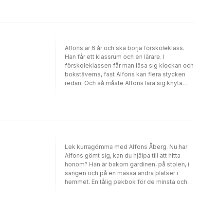
Alfons är 6 år och ska börja förskoleklass.
Han får ett klassrum och en lärare. I
förskoleklassen får man läsa sig klockan och
bokstäverna, fast Alfons kan flera stycken
redan. Och så måste Alfons lära sig knyta
skorna och säga hej då till pappa.Det är
mycket som är nytt, spännande och lite
nervöst för den som skall börja
förskoleklass. Följ med när Alfons
förbereder sig. Boken går igenom de viktiga
sakerna man behöver veta och förbereda sig
på.Efter Gunilla Bergströms bokfigur Alfons
Lek kurragömma med Alfons Åberg. Nu har
Åberg.
Alfons gömt sig, kan du hjälpa till att hitta
honom? Han är bakom gardinen, på stolen, i
sängen och på en massa andra platser i
hemmet. En tålig pekbok för de minsta och
en kurragömmalek med uttryck som
introduceras i förskolan: på, under, bakom,
framför, mellan, och i.Efter Gunilla Bergströms
bokfigur Alfons Åberg.