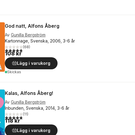
God natt, Alfons Åberg
Av
Gunilla Bergström
Kartonnage, Svenska, 2006, 3-6 år
(
68
)
4,8
utav 5 stjärnor. Totalt antal röster:
108 kr
Lägg i varukorg
Skickas
Kalas, Alfons Åberg!
Av
Gunilla Bergström
Inbunden, Svenska, 2014, 3-6 år
(
11
)
4,8
utav 5 stjärnor. Totalt antal röster:
118 kr
Lägg i varukorg