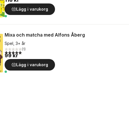
Lägg i varukorg
Mixa och matcha med Alfons Åberg
Spel, 3+ år
(
1
)
5,0
utav 5 stjärnor. Totalt antal röster:
99 kr
Lägg i varukorg