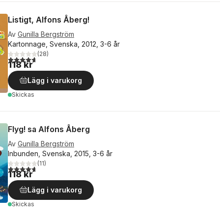
Listigt, Alfons Åberg!
Av
Gunilla Bergström
Kartonnage, Svenska, 2012, 3-6 år
(
28
)
4,7
utav 5 stjärnor. Totalt antal röster:
118 kr
Lägg i varukorg
Skickas
Flyg! sa Alfons Åberg
Av
Gunilla Bergström
Inbunden, Svenska, 2015, 3-6 år
(
11
)
4,7
utav 5 stjärnor. Totalt antal röster:
118 kr
Lägg i varukorg
Skickas