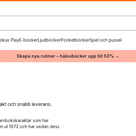
okus Play
E-böcker
Ljudböcker
Pocketböcker
Spel och pussel
Skapa nya rutiner – hälsoböcker upp till 50% →
frakt och snabb leverans.
barnbokskaraktär som har
om ut 1972 och har sedan dess