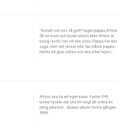
"Gonatt och sov så gott!"säger pappa.Alfons
får en kram och ljuset släcks.Men Alfons är
busig i kväll, han vill inte sova. Pappa har läst
saga, men det räcker inte. Nu måste pappa
hämta ett glas vatten och leta efter lejon i
garderoben. Och så måste Alfons ha sin nalle
...Boken utkom första gången 1972 och
räknas numera till de moderna
barnboksklassikerna.
Alfons ska ha ett eget kalas. Faster Fiffi
tycker tycker det ska bli roligt att ordna en
riktig jättefest ...Boken utkom första gången
1986.