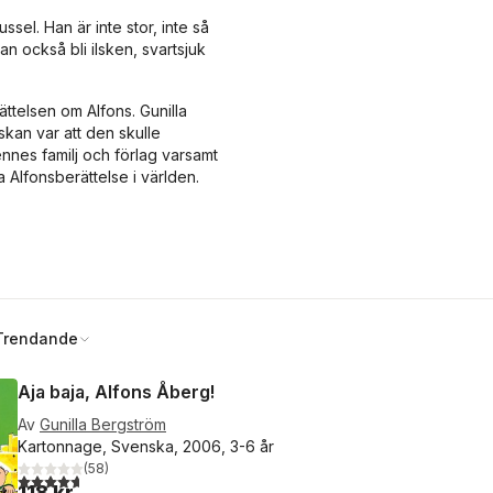
sel. Han är inte stor, inte så
an också bli ilsken, svartsjuk
ättelsen om Alfons. Gunilla
kan var att den skulle
hennes familj och förlag varsamt
a Alfonsberättelse i världen.
Trendande
Aja baja, Alfons Åberg!
Av
Gunilla Bergström
Kartonnage, Svenska, 2006, 3-6 år
(
58
)
4,7
utav 5 stjärnor. Totalt antal röster:
118 kr