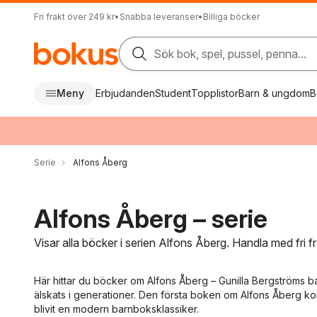
Fri frakt över 249 kr
•
Snabba leveranser
•
Billiga böcker
Sök bok, spel, pussel, penna...
Meny
Erbjudanden
Student
Topplistor
Barn & ungdom
B
Serie
Alfons Åberg
Alfons Åberg – serie
Visar alla böcker i serien Alfons Åberg. Handla med fri 
Här hittar du böcker om Alfons Åberg – Gunilla Bergströms 
älskats i generationer. Den första boken om Alfons Åberg k
blivit en modern barnboksklassiker.