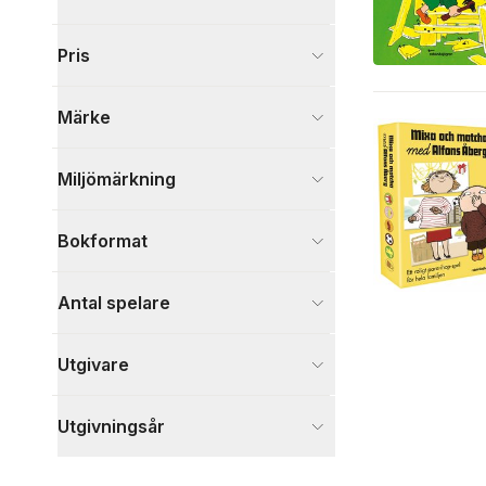
Övrigt sortiment
Pris
Spel och pussel
1
Kort, Kuvert, Brevpapper
2
Märke
Visa fler
Miljömärkning
Bokformat
Antal spelare
Utgivare
Utgivningsår