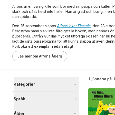
Alfons är en vanlig kille som bor med sin pappa och katten Pus
stark och slåss helst inte heller. Han är glad och busig, men k
och spökrädd.
Den 25 september släpps
Alfons leker Einstein
, den 28:e ber
Bergström hann själv inte färdigställa boken, men hennes öns
publiceras. Utifrån Gunillas mycket utförliga skisser, har nu 
lagt de sista pusselbitarna för att kunna släppa ut även denn
Förboka ett exemplar redan idag!
Hoppa över listan
Läs mer om Alfons Åberg
Hoppa över filtreringsmeny
Sorterar på:
Kategorier
Böcker
Språk
Barn och ungdom
64
Visa fler
Ålder