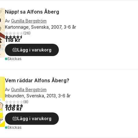
Näpp! sa Alfons Åberg
Av
Gunilla Bergström
Kartonnage, Svenska, 2007, 3-6 år
(
26
)
4,6
utav 5 stjärnor. Totalt antal röster:
118 kr
Lägg i varukorg
Skickas
Vem räddar Alfons Åberg?
Av
Gunilla Bergström
Inbunden, Svenska, 2013, 3-6 år
(
8
)
4,8
utav 5 stjärnor. Totalt antal röster:
108 kr
Lägg i varukorg
Skickas