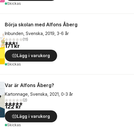
Skickas
Börja skolan med Alfons Åberg
Inbunden, Svenska, 2019, 3-6 år
(
11
)
3,5
utav 5 stjärnor. Totalt antal röster:
171 kr
Lägg i varukorg
Skickas
Var är Alfons Åberg?
Kartonnage, Svenska, 2021, 0-3 år
(
2
)
5,0
utav 5 stjärnor. Totalt antal röster:
122 kr
Lägg i varukorg
Skickas