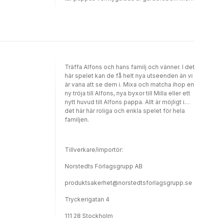
vad ska han bygga för någonting?Boken
utkom första gången 1973.
Träffa Alfons och hans familj och vänner. I det
här spelet kan de få helt nya utseenden än vi
är vana att se dem i. Mixa och matcha ihop en
ny tröja till Alfons, nya byxor till Milla eller ett
nytt huvud till Alfons pappa. Allt är möjligt i
det här här roliga och enkla spelet för hela
familjen.
Tillverkare/importör:
Norstedts Förlagsgrupp AB
produktsakerhet@norstedtsforlagsgrupp.se
Tryckerigatan 4
111 28 Stockholm