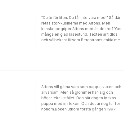
"Du är för liten. Du får inte vara med!" Så där
retas stor-kusinerna med Alfons. Men
kanske begriper Alfons med än de tror?"Ger
många en glad läsestund. Texten är tidlös
och välbekant liksom Bergströms enkla men
geniala bilder ..." Ursula Wilhsson-Nerini, BTJ
Alfons vill gärna vara som pappa, vuxen och
allvarsam. Men så glömmer han sig och
börjar leka i stället. Den här dagen lockas
pappa med in i leken. Och det är nog tur för
honom.Boken utkom första gången 1997.