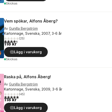
Skickas
Vem spökar, Alfons Åberg?
Av
Gunilla Bergström
Kartonnage, Svenska, 2007, 3-6 år
(
25
)
4,4
utav 5 stjärnor. Totalt antal röster:
118 kr
Lägg i varukorg
Skickas
Raska på, Alfons Åberg!
Av
Gunilla Bergström
Kartonnage, Svenska, 2009, 3-6 år
(
45
)
4,9
utav 5 stjärnor. Totalt antal röster:
118 kr
Lägg i varukorg