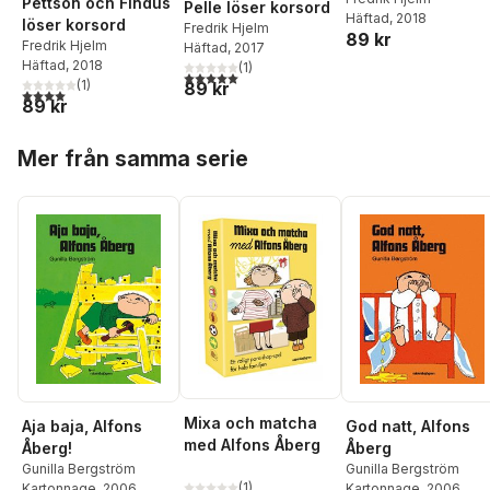
Pettson och Findus
Pelle löser korsord
Häftad
, 2018
löser korsord
Fredrik Hjelm
89 kr
Fredrik Hjelm
Häftad
, 2017
Häftad
, 2018
(
1
)
5,0
utav 5 stjärnor. Totalt antal röster:
(
1
)
89 kr
4,0
utav 5 stjärnor. Totalt antal röster:
89 kr
Hoppa över listan
Mer från samma serie
Mixa och matcha
Aja baja, Alfons
God natt, Alfons
med Alfons Åberg
Åberg!
Åberg
Gunilla Bergström
Gunilla Bergström
(
1
)
Kartonnage
, 2006
Kartonnage
, 2006