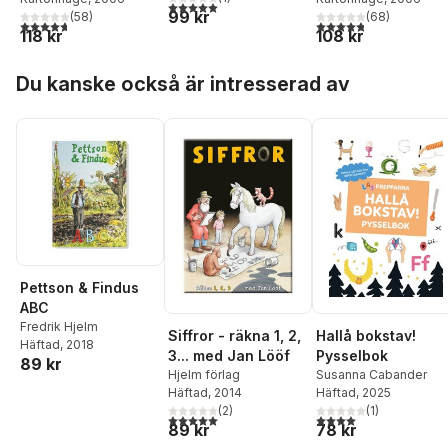
5,0
utav 5 stjärnor. Totalt antal röster:
99 kr
(
58
)
(
68
)
4,7
utav 5 stjärnor. Totalt antal röster:
4,8
utav 5 stjärnor. Tota
118 kr
108 kr
Hoppa över listan
Du kanske också är intresserad av
Pettson & Findus
ABC
Fredrik Hjelm
Hallå bokstav!
Siffror - räkna 1, 2,
Häftad
, 2018
Pysselbok
3... med Jan Lööf
89 kr
Susanna Cabander
Hjelm förlag
Häftad
, 2025
Häftad
, 2014
(
1
)
(
2
)
4,0
utav 5 stjärnor. Tota
5,0
utav 5 stjärnor. Totalt antal röster:
78 kr
89 kr