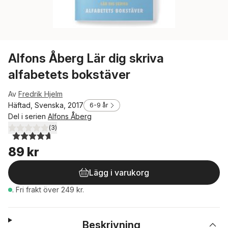
Alfons Åberg Lär dig skriva
alfabetets bokstäver
Av
Fredrik Hjelm
Häftad, Svenska, 2017
6-9 år
Del i serien
Alfons Åberg
(
3
)
4,7
utav 5 stjärnor. Totalt antal röster:
89 kr
Lägg i varukorg
.
Fri frakt över 249 kr.
Beskrivning