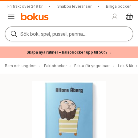
Fri frakt över 249 kr
•
Snabba leveranser
•
Billiga böcker
Sök bok, spel, pussel, penna...
Skapa nya rutiner – hälsoböcker upp till 50% →
Barn och ungdom
Faktaböcker
Fakta för yngre barn
Lek & lär