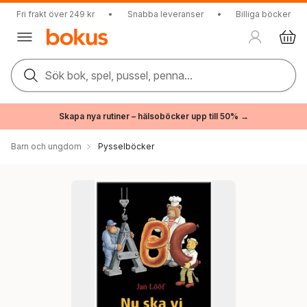
Fri frakt över 249 kr
•
Snabba leveranser
•
Billiga böcker
Sök bok, spel, pussel, penna...
Skapa nya rutiner – hälsoböcker upp till 50% →
Barn och ungdom
Pysselböcker