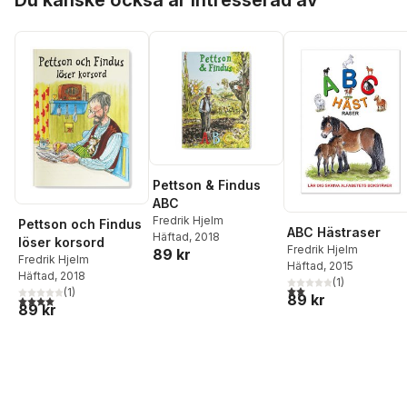
Pettson & Findus
ABC
Fredrik Hjelm
Pettson och Findus
ABC Hästraser
Häftad
, 2018
löser korsord
Fredrik Hjelm
89 kr
Fredrik Hjelm
Häftad
, 2015
Häftad
, 2018
(
1
)
2,0
utav 5 stjärnor. Tota
(
1
)
89 kr
4,0
utav 5 stjärnor. Totalt antal röster:
89 kr