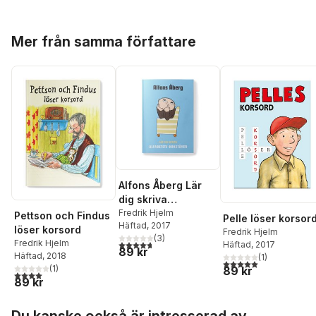
Hoppa över listan
Mer från samma författare
Alfons Åberg Lär
dig skriva
alfabetets
Fredrik Hjelm
Pettson och Findus
Pelle löser korsor
Häftad
, 2017
bokstäver
löser korsord
Fredrik Hjelm
(
3
)
Fredrik Hjelm
4,7
utav 5 stjärnor. Totalt antal röster:
Häftad
, 2017
89 kr
Häftad
, 2018
(
1
)
5,0
utav 5 stjärnor. Tota
(
1
)
89 kr
4,0
utav 5 stjärnor. Totalt antal röster:
89 kr
Hoppa över listan
Du kanske också är intresserad av