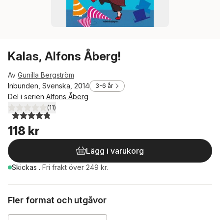
Kalas, Alfons Åberg!
Av
Gunilla Bergström
Inbunden, Svenska, 2014
3-6 år
Del i serien
Alfons Åberg
(
11
)
4,8
utav 5 stjärnor. Totalt antal röster:
118 kr
Lägg i varukorg
Skickas
.
Fri frakt över 249 kr.
Fler format och utgåvor