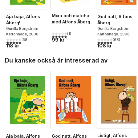
Mixa och matcha
Aja baja, Alfons
God natt, Alfons
med Alfons Åberg
Åberg!
Åberg
Gunilla Bergström
Gunilla Bergström
(
1
)
Kartonnage
, 2006
Kartonnage
, 2006
5,0
utav 5 stjärnor. Totalt antal röster:
99 kr
(
58
)
(
68
)
4,7
utav 5 stjärnor. Totalt antal röster:
4,8
utav 5 stjärnor. Tota
118 kr
108 kr
Hoppa över listan
Du kanske också är intresserad av
Listigt, Alfons
Aja baja, Alfons
God natt, Alfons