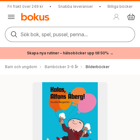
Fri frakt över 249 kr
•
Snabba leveranser
•
Billiga böcker
Sök bok, spel, pussel, penna...
Skapa nya rutiner – hälsoböcker upp till 50% →
Barn och ungdom
Barnböcker 3-6 år
Bilderböcker