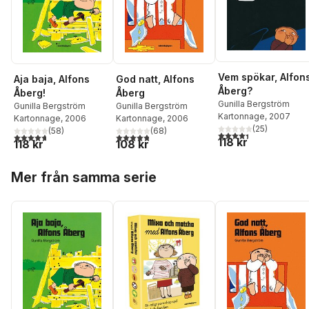
Vem spökar, Alfon
Aja baja, Alfons
God natt, Alfons
Åberg?
Åberg!
Åberg
Gunilla Bergström
Gunilla Bergström
Gunilla Bergström
Kartonnage
, 2007
Kartonnage
, 2006
Kartonnage
, 2006
(
25
)
(
58
)
(
68
)
4,4
utav 5 stjärnor. Tota
4,7
utav 5 stjärnor. Totalt antal röster:
4,8
utav 5 stjärnor. Totalt antal röster:
118 kr
118 kr
108 kr
Hoppa över listan
Mer från samma serie