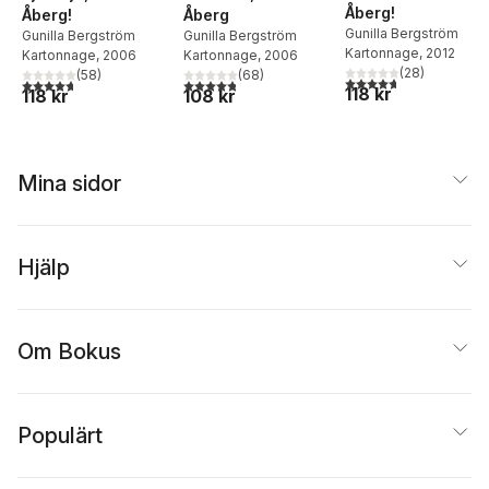
Åberg!
Åberg!
Åberg
Gunilla Bergström
Gunilla Bergström
Gunilla Bergström
Kartonnage
, 2012
Kartonnage
, 2006
Kartonnage
, 2006
(
28
)
(
58
)
(
68
)
4,7
utav 5 stjärnor. Tota
4,7
utav 5 stjärnor. Totalt antal röster:
4,8
utav 5 stjärnor. Totalt antal röster:
118 kr
118 kr
108 kr
Mina sidor
Hjälp
Om Bokus
Populärt