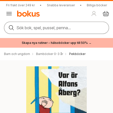
Fri frakt över 249 kr
•
Snabba leveranser
•
Billiga böcker
Sök bok, spel, pussel, penna...
Skapa nya rutiner – hälsoböcker upp till 50% →
Barn och ungdom
Barnböcker 0-3 år
Pekböcker