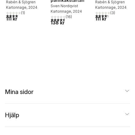
pannkakstårtan
Rabén & Sjögren
Rabén & Sjögren
Sven Nordqvist
Kartonnage
, 2024
Kartonnage
, 2024
Kartonnage
, 2024
(
1
)
(
3
)
4,0
utav 5 stjärnor. Totalt antal röster:
4,3
utav 5 stjärnor. Tota
(
16
)
111 kr
111 kr
4,6
utav 5 stjärnor. Totalt antal röster:
138 kr
Mina sidor
Hjälp