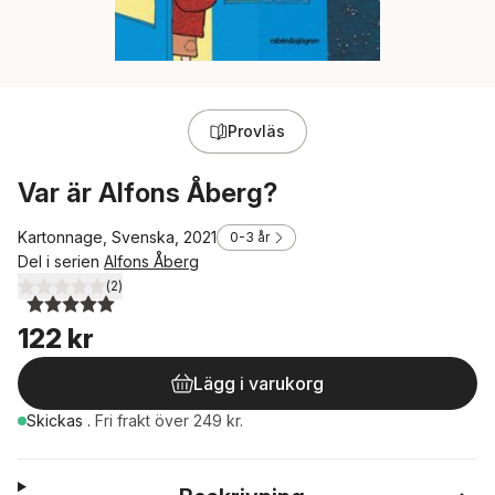
Provläs
Var är Alfons Åberg?
Kartonnage, Svenska, 2021
0-3 år
Del i serien
Alfons Åberg
(
2
)
5,0
utav 5 stjärnor. Totalt antal röster:
122 kr
Lägg i varukorg
Skickas
.
Fri frakt över 249 kr.