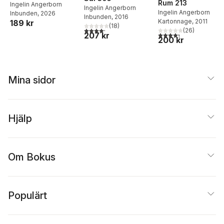
Rum 213
Ingelin Angerborn
Ingelin Angerborn
Ingelin Angerborn
Inbunden
, 2026
Inbunden
, 2016
Kartonnage
, 2011
189 kr
(
18
)
4,2
utav 5 stjärnor. Totalt antal röster:
(
26
)
4,3
utav 5 stjärnor. Tota
207 kr
200 kr
Mina sidor
Hjälp
Om Bokus
Populärt