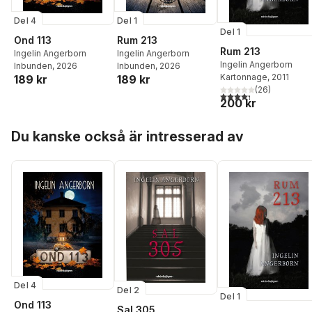
Del 4
Del 1
Del 1
Ond 113
Rum 213
Rum 213
Ingelin Angerborn
Ingelin Angerborn
Ingelin Angerborn
Inbunden
, 2026
Inbunden
, 2026
Kartonnage
, 2011
189 kr
189 kr
(
26
)
4,3
utav 5 stjärnor. Tota
200 kr
Hoppa över listan
Du kanske också är intresserad av
Del 4
Del 2
Del 1
Ond 113
Sal 305