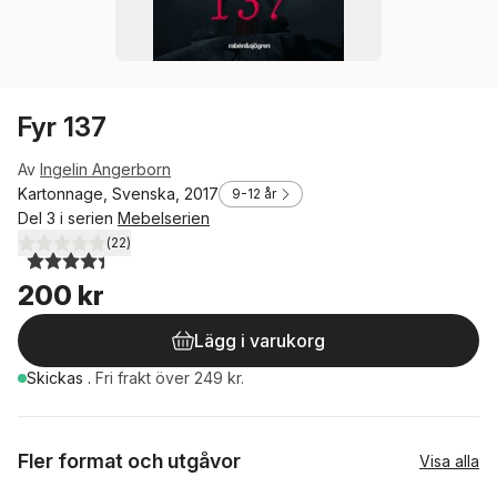
Fyr 137
Av
Ingelin Angerborn
Kartonnage, Svenska, 2017
9-12 år
Del 3 i serien
Mebelserien
(
22
)
4,4
utav 5 stjärnor. Totalt antal röster:
200 kr
Lägg i varukorg
Skickas
.
Fri frakt över 249 kr.
Fler format och utgåvor
Visa alla