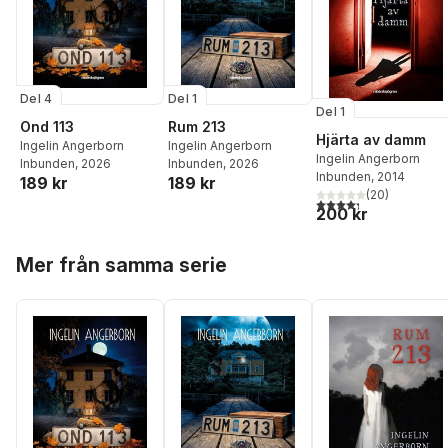
Del 4
Del 1
Del 1
Ond 113
Rum 213
Hjärta av damm
Ingelin Angerborn
Ingelin Angerborn
Ingelin Angerborn
Inbunden
, 2026
Inbunden
, 2026
Inbunden
, 2014
189 kr
189 kr
(
20
)
4,3
utav 5 stjärnor. Tota
200 kr
Hoppa över listan
Mer från samma serie