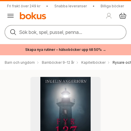
Fri frakt över 249 kr
•
Snabba leveranser
•
Billiga böcker
Sök bok, spel, pussel, penna...
Skapa nya rutiner – hälsoböcker upp till 50% →
Barn och ungdom
Barnböcker 9-12 år
Kapitelböcker
Rysare och