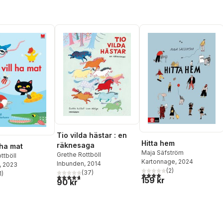
Tio vilda hästar : en
Hitta hem
räknesaga
l ha mat
Maja Säfström
Grethe Rottböll
ttböll
Kartonnage
, 2024
Inbunden
, 2014
, 2023
(
2
)
(
37
)
1
)
4,0
utav 5 stjärnor. Totalt ant
4,7
utav 5 stjärnor. Totalt antal röster:
stjärnor. Totalt antal röster:
159 kr
90 kr