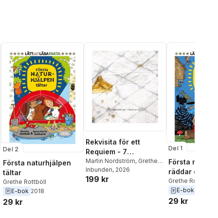
Rekvisita för ett
Del 1
Del 2
Requiem - 7
variationer
Martin Nordström
,
Grethe
Första naturh
Första naturhjälpen
Rottböll
Inbunden
, 2026
äldreomsorg
räddar djuren
tältar
199 kr
Grethe Rottböll
Grethe Rottböll
E-bok
2017
E-bok
2018
29 kr
29 kr