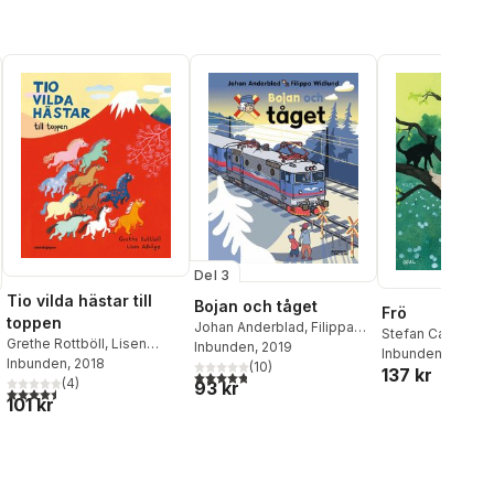
Del 3
Tio vilda hästar till
Bojan och tåget
Frö
toppen
Johan Anderblad
,
Filippa
Stefan Casta
,
Mar
Grethe Rottböll
,
Lisen
Widlund
Inbunden
, 2019
Inbunden
, 2026
Adbåge
Inbunden
, 2018
(
10
)
137 kr
4,8
utav 5 stjärnor. Totalt antal röster:
(
4
)
93 kr
al röster:
4,5
utav 5 stjärnor. Totalt antal röster:
101 kr