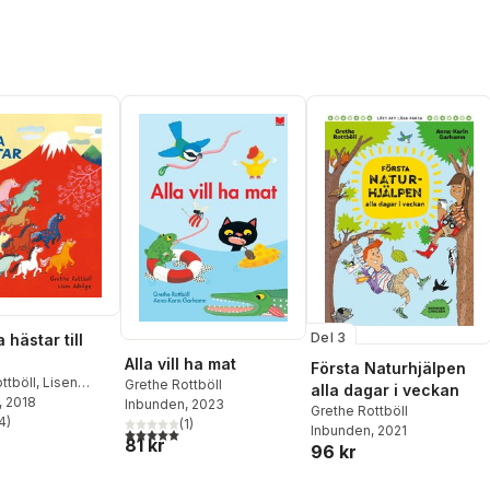
Del 3
a hästar till
Alla vill ha mat
Första Naturhjälpen
ttböll
,
Lisen
Grethe Rottböll
alla dagar i veckan
, 2018
Inbunden
, 2023
Grethe Rottböll
4
)
(
1
)
stjärnor. Totalt antal röster:
Inbunden
, 2021
5,0
utav 5 stjärnor. Totalt antal röster:
81 kr
96 kr