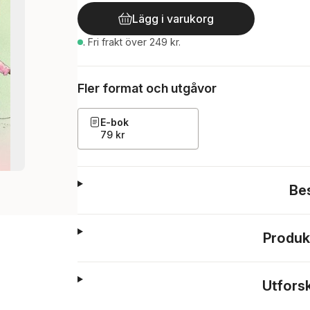
Lägg i varukorg
.
Fri frakt över 249 kr.
Fler format och utgåvor
E-bok
79 kr
Be
Produk
Utfors