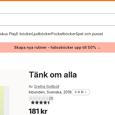
okus Play
E-böcker
Ljudböcker
Pocketböcker
Spel och pussel
Skapa nya rutiner – hälsoböcker upp till 50% →
Tänk om alla
Av
Grethe Rottböll
Inbunden, Svenska, 2019
3-6 år
(
2
)
4,5
utav 5 stjärnor. Totalt antal röster:
181 kr