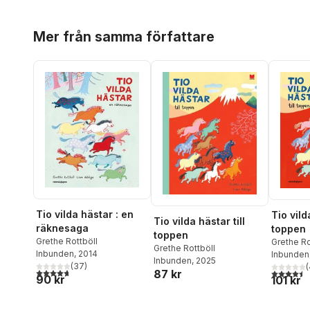
Hoppa över listan
Mer från samma författare
Tio vilda hästar : en
Tio vild
Tio vilda hästar till
räknesaga
toppen
toppen
Grethe Rottböll
Grethe Ro
Grethe Rottböll
Inbunden
, 2014
Adbåge
Inbunden
Inbunden
, 2025
(
37
)
(
4,7
utav 5 stjärnor. Totalt antal röster:
4,5
utav 5 
87 kr
90 kr
101 kr
Hoppa över listan