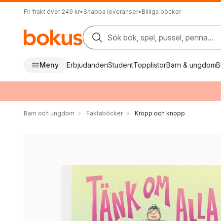
Fri frakt över 249 kr
•
Snabba leveranser
•
Billiga böcker
Sök bok, spel, pussel, penna...
Meny
Erbjudanden
Student
Topplistor
Barn & ungdom
B
Barn och ungdom
Faktaböcker
Kropp och knopp