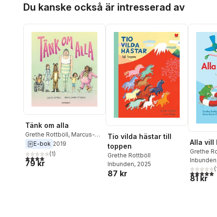
Du kanske också är intresserad av
Tänk om alla
Grethe Rottböll
,
Marcus-
Tio vilda hästar till
Alla vil
Gunnar Pettersson
E-bok
2019
toppen
Grethe Ro
(
1
)
Grethe Rottböll
4,0
utav 5 stjärnor. Totalt antal röster:
Inbunden
79 kr
Inbunden
, 2025
(
87 kr
5,0
utav 5 
81 kr