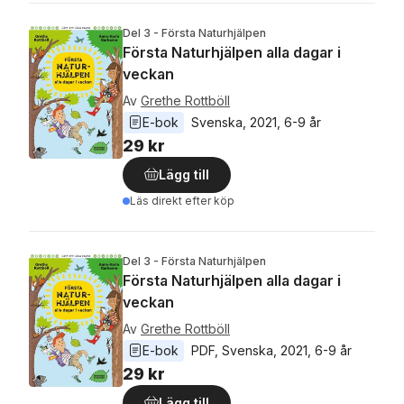
Del 3 - Första Naturhjälpen
Första Naturhjälpen alla dagar i
veckan
Av
Grethe Rottböll
E-bok
Svenska
, 
2021
, 
6-9 år
29 kr
Lägg till
Läs direkt efter köp
Del 3 - Första Naturhjälpen
Första Naturhjälpen alla dagar i
veckan
Av
Grethe Rottböll
E-bok
PDF
, 
Svenska
, 
2021
, 
6-9 år
29 kr
Lägg till