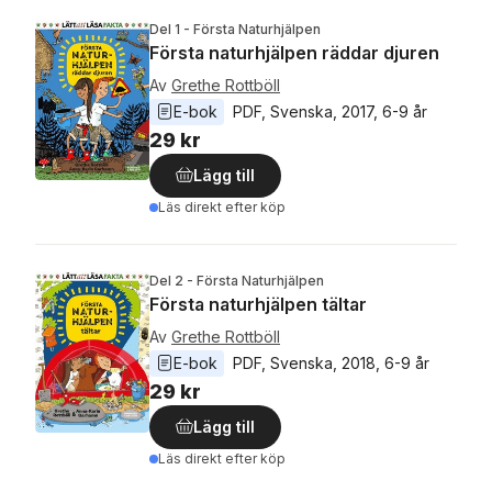
Del 1 - Första Naturhjälpen
Första naturhjälpen räddar djuren
Av
Grethe Rottböll
E-bok
PDF
, 
Svenska
, 
2017
, 
6-9 år
29 kr
Lägg till
Läs direkt efter köp
Del 2 - Första Naturhjälpen
Första naturhjälpen tältar
Av
Grethe Rottböll
E-bok
PDF
, 
Svenska
, 
2018
, 
6-9 år
29 kr
Lägg till
Läs direkt efter köp