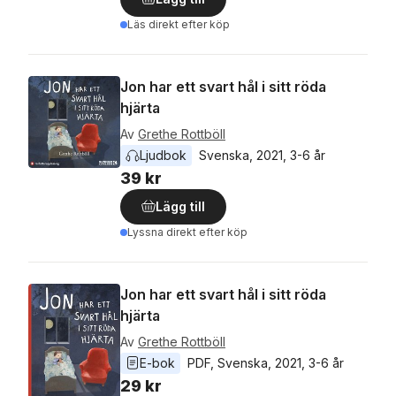
Läs direkt efter köp
Jon har ett svart hål i sitt röda
hjärta
Av
Grethe Rottböll
Ljudbok
Svenska
, 
2021
, 
3-6 år
39 kr
Lägg till
Lyssna direkt efter köp
Jon har ett svart hål i sitt röda
hjärta
Av
Grethe Rottböll
E-bok
PDF
, 
Svenska
, 
2021
, 
3-6 år
29 kr