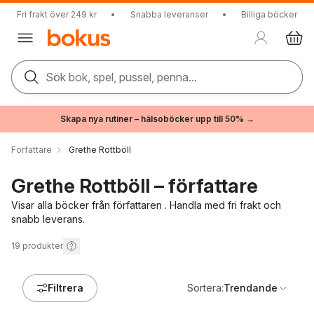
Fri frakt över 249 kr
•
Snabba leveranser
•
Billiga böcker
Sök bok, spel, pussel, penna...
Skapa nya rutiner – hälsoböcker upp till 50% →
Författare
Grethe Rottböll
Grethe Rottböll – författare
Visar alla böcker från författaren . Handla med fri frakt och
snabb leverans.
19
produkter
Filtrera
Sortera:
Trendande