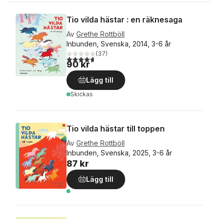
Tio vilda hästar : en räknesaga
Av
Grethe Rottböll
Inbunden, Svenska, 2014, 3-6 år
(
37
)
4,7
utav 5 stjärnor. Totalt antal röster:
90 kr
Lägg till
Skickas
Tio vilda hästar till toppen
Av
Grethe Rottböll
Inbunden, Svenska, 2025, 3-6 år
87 kr
Lägg till