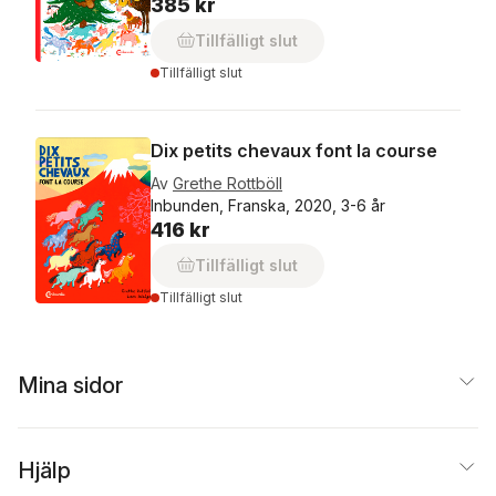
385 kr
Tillfälligt slut
Tillfälligt slut
Dix petits chevaux font la course
Av
Grethe Rottböll
Inbunden, Franska, 2020, 3-6 år
416 kr
Tillfälligt slut
Tillfälligt slut
Mina sidor
Hjälp