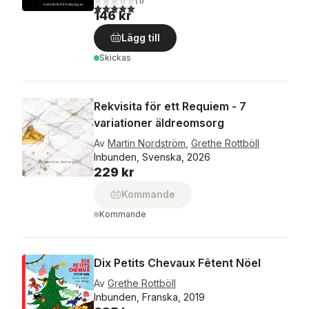
(
1
)
5,0
utav 5 stjärnor. Totalt antal röster:
146 kr
Lägg till
Skickas
Rekvisita för ett Requiem - 7
variationer äldreomsorg
Av
Martin Nordström
,
Grethe Rottböll
Inbunden, Svenska, 2026
229 kr
Kommande
Kommande
Dix Petits Chevaux Fêtent Nöel
Av
Grethe Rottböll
Inbunden, Franska, 2019