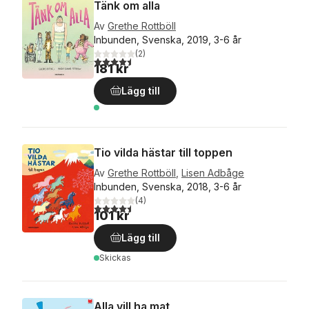
Tänk om alla
Av
Grethe Rottböll
Inbunden, Svenska, 2019, 3-6 år
(
2
)
4,5
utav 5 stjärnor. Totalt antal röster:
181 kr
Lägg till
Tio vilda hästar till toppen
Av
Grethe Rottböll
,
Lisen Adbåge
Inbunden, Svenska, 2018, 3-6 år
(
4
)
4,5
utav 5 stjärnor. Totalt antal röster:
101 kr
Lägg till
Skickas
Alla vill ha mat