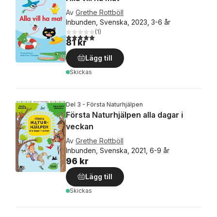
Av
Grethe Rottböll
Inbunden, Svenska, 2023, 3-6 år
(
1
)
5,0
utav 5 stjärnor. Totalt antal röster:
81 kr
Lägg till
Skickas
Del 3 - Första Naturhjälpen
Första Naturhjälpen alla dagar i
veckan
Av
Grethe Rottböll
Inbunden, Svenska, 2021, 6-9 år
96 kr
Lägg till
Skickas