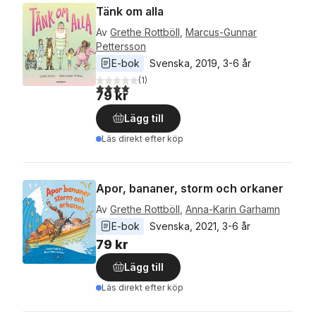
Tänk om alla
Av
Grethe Rottböll
,
Marcus-Gunnar
Pettersson
E-bok
Svenska
, 
2019
, 
3-6 år
(
1
)
4,0
utav 5 stjärnor. Totalt antal röster:
79 kr
Lägg till
Läs direkt efter köp
Apor, bananer, storm och orkaner
Av
Grethe Rottböll
,
Anna-Karin Garhamn
E-bok
Svenska
, 
2021
, 
3-6 år
79 kr
Lägg till
Läs direkt efter köp