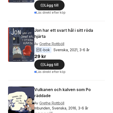
Lägg till
Läs direkt efter köp
Jon har ett svart hål i sitt röda
hjärta
Av
Grethe Rottböll
E-bok
Svenska
, 
2021
, 
3-6 år
29 kr
Lägg till
Läs direkt efter köp
Vulkanen och kalven som Po
räddade
Av
Grethe Rottböll
Inbunden, Svenska, 2016, 3-6 år