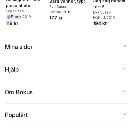
Jag såg honom
Bara vänner, typ!
pinsamheter
först!
Eva Susso
Eva Susso
Häftad
, 2019
Eva Susso
E-bok
2019
177 kr
Häftad
, 2019
194 kr
119 kr
Mina sidor
Hjälp
Om Bokus
Populärt