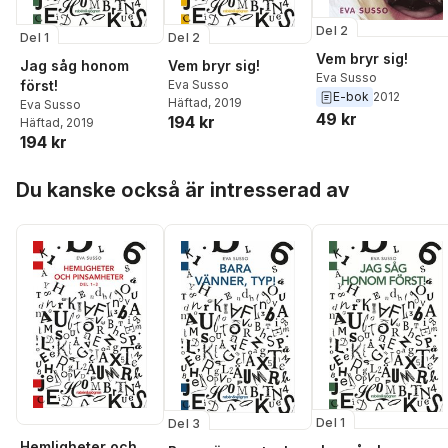
Del 2
Del 1
Del 2
Vem bryr sig!
Jag såg honom
Vem bryr sig!
Eva Susso
först!
Eva Susso
E-bok
2012
Häftad
, 2019
Eva Susso
49 kr
194 kr
Häftad
, 2019
194 kr
Hoppa över listan
Du kanske också är intresserad av
Del 1
Del 3
Hemligheter och