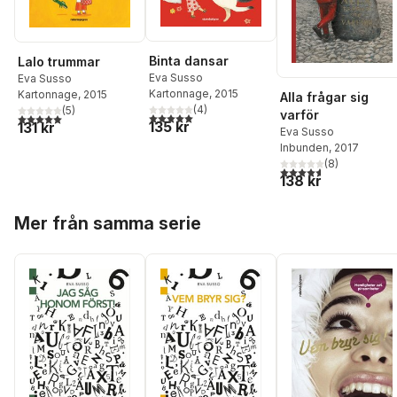
Binta dansar
Lalo trummar
Eva Susso
Eva Susso
Kartonnage
, 2015
Kartonnage
, 2015
Alla frågar sig
(
4
)
(
5
)
varför
5,0
utav 5 stjärnor. Totalt antal röster:
5,0
utav 5 stjärnor. Totalt antal röster:
135 kr
131 kr
Eva Susso
Inbunden
, 2017
(
8
)
4,6
utav 5 stjärnor. Tota
138 kr
Hoppa över listan
Mer från samma serie