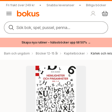
Fri frakt över 249 kr
•
Snabba leveranser
•
Billiga böcker
Sök bok, spel, pussel, penna...
Skapa nya rutiner – hälsoböcker upp till 50% →
Barn och ungdom
Böcker 12-15 år
Kapitelböcker
Kärlek och rel