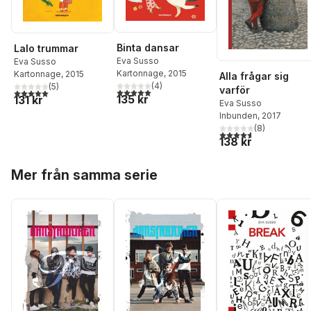
Binta dansar
Lalo trummar
Eva Susso
Eva Susso
Kartonnage
, 2015
Kartonnage
, 2015
Alla frågar sig
(
4
)
(
5
)
varför
5,0
utav 5 stjärnor. Totalt antal röster:
5,0
utav 5 stjärnor. Totalt antal röster:
135 kr
131 kr
Eva Susso
Inbunden
, 2017
(
8
)
4,6
utav 5 stjärnor. Tota
138 kr
Hoppa över listan
Mer från samma serie