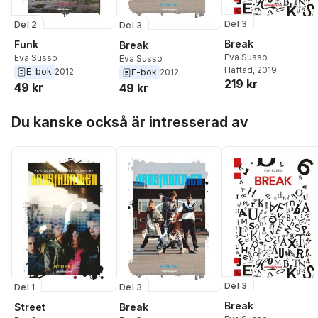
Del 3
Del 2
Del 3
Break
Funk
Break
Eva Susso
Eva Susso
Eva Susso
Häftad
, 2019
E-bok
2012
E-bok
2012
219 kr
49 kr
49 kr
Hoppa över listan
Du kanske också är intresserad av
Del 3
Del 1
Del 3
Break
Street
Break