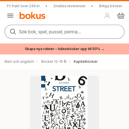
Fri frakt över 249 kr
•
Snabba leveranser
•
Billiga böcker
Sök bok, spel, pussel, penna...
Skapa nya rutiner – hälsoböcker upp till 50% →
Barn och ungdom
Böcker 12-15 år
Kapitelböcker