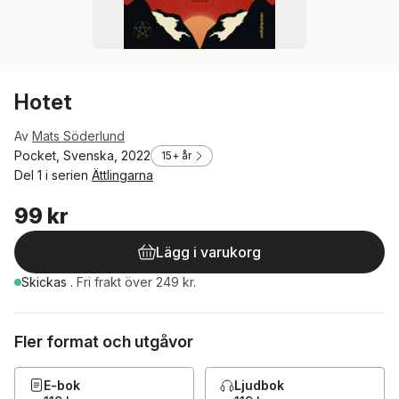
Hotet
Av
Mats Söderlund
Pocket, Svenska, 2022
15+ år
Del 1 i serien
Ättlingarna
99 kr
Lägg i varukorg
Skickas
.
Fri frakt över 249 kr.
Fler format och utgåvor
E-bok
Ljudbok