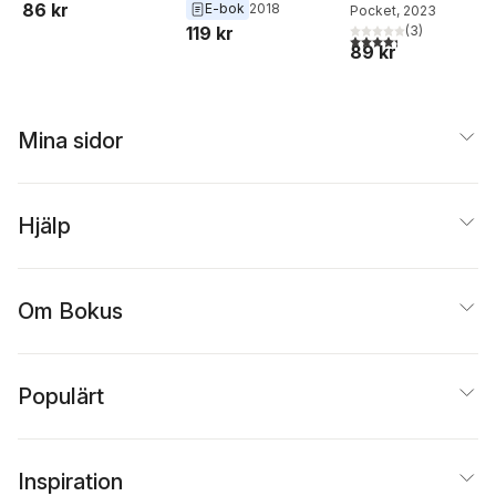
86 kr
E-bok
2018
Pocket
, 2023
(
3
)
119 kr
4,3
utav 5 stjärnor. Tota
89 kr
Mina sidor
Hjälp
Om Bokus
Populärt
Inspiration