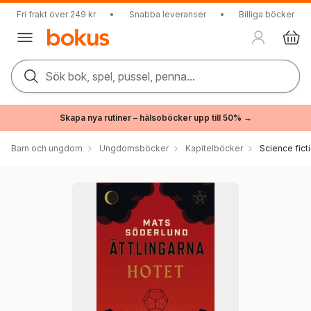
Fri frakt över 249 kr
•
Snabba leveranser
•
Billiga böcker
Sök bok, spel, pussel, penna...
Skapa nya rutiner – hälsoböcker upp till 50% →
Barn och ungdom
Ungdomsböcker
Kapitelböcker
Science fict