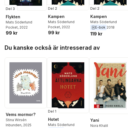
Labba
,
Anette
Kyhlström
,
Nick Jones
Del 2
Del 2
Del 3
Martin Hultman
,
Eija
Kampen
Kampen
Flykten
Hetekivi Olsson
,
Marti
Mats Söderlund
Mats Söderlund
Mats Söderlund
Harling
,
KG Hammar
,
Pocket
, 2022
Pocket
, 2022
E-bok
2018
Lars Gårdfeldt
,
Bonnie
99 kr
99 kr
119 kr
Friedh
,
Felipe Estrada
,
Faiaz Dowlatazai
,
Min
Hoppa över listan
Dennert
,
Magnus
Du kanske också är intresserad av
Dahlstedt
,
Annelie
Bränström-Öhman
,
Tove Broheden
,
Håka
Blomqvist
,
Katarina
Bjärvall
,
Loran Batti
,
Firdevs Anik
,
Maria
Andersson Vogel
,
Han
Al-Khamri
,
Susanna
Alakoski
,
Runa Alakosk
Del 1
Vems mormor?
Hotet
Yani
Stina Wirsén
Mats Söderlund
Inbunden
, 2025
Nora Khalil