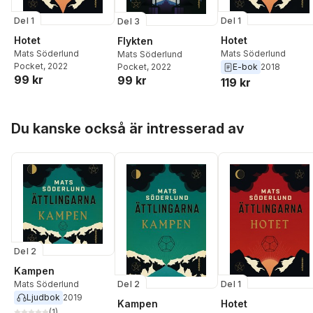
Del 1
Del 1
Del 3
Hotet
Hotet
Flykten
Mats Söderlund
Mats Söderlund
Mats Söderlund
Pocket
, 2022
Pocket
, 2022
E-bok
2018
99 kr
99 kr
119 kr
Hoppa över listan
Du kanske också är intresserad av
Del 2
Kampen
Mats Söderlund
Del 2
Del 1
Ljudbok
2019
Kampen
Hotet
(
1
)