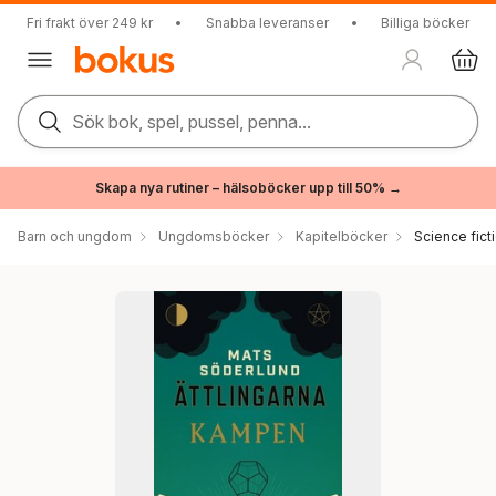
Fri frakt över 249 kr
•
Snabba leveranser
•
Billiga böcker
Sök bok, spel, pussel, penna...
Skapa nya rutiner – hälsoböcker upp till 50% →
Barn och ungdom
Ungdomsböcker
Kapitelböcker
Science fict