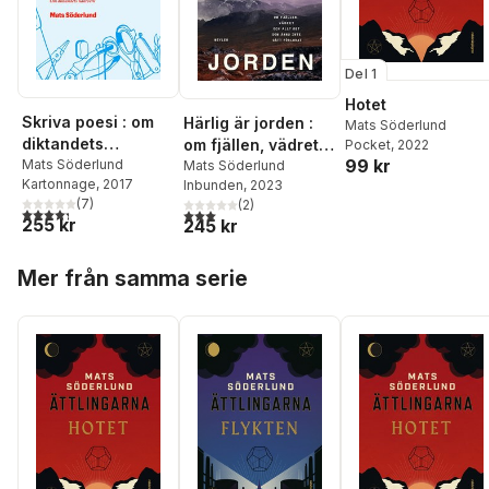
Del 1
Hotet
Skriva poesi : om
Härlig är jorden :
Mats Söderlund
diktandets
om fjällen, vädret
Pocket
, 2022
99 kr
hantverk
Mats Söderlund
och allt det som
Mats Söderlund
Kartonnage
, 2017
Inbunden
, 2023
ännu inte gått
(
7
)
(
2
)
förlorat
4,3
utav 5 stjärnor. Totalt antal röster:
3,0
utav 5 stjärnor. Totalt antal röster:
255 kr
245 kr
Hoppa över listan
Mer från samma serie