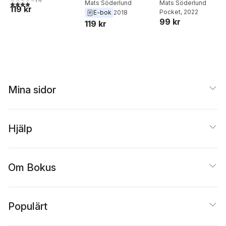
Mats Söderlund
Mats Söderlund
4,0
utav 5 stjärnor. Totalt antal röster:
119 kr
Pocket
, 2022
E-bok
2018
99 kr
119 kr
Mina sidor
Hjälp
Om Bokus
Populärt