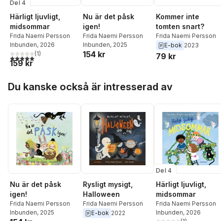
Del 4
Härligt ljuvligt,
Nu är det påsk
Kommer inte
midsommar
igen!
tomten snart?
Frida Naemi Persson
Frida Naemi Persson
Frida Naemi Persson
Inbunden
, 2026
Inbunden
, 2025
E-bok
2023
154 kr
(
1
)
79 kr
5,0
utav 5 stjärnor. Totalt antal röster:
159 kr
Hoppa över listan
Du kanske också är intresserad av
Del 4
Nu är det påsk
Rysligt mysigt,
Härligt ljuvligt,
igen!
Halloween
midsommar
Frida Naemi Persson
Frida Naemi Persson
Frida Naemi Persson
Inbunden
, 2025
Inbunden
, 2026
E-bok
2022