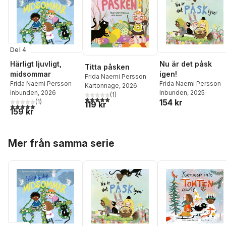
Del 4
Härligt ljuvligt,
Nu är det påsk
Titta påsken
midsommar
igen!
Frida Naemi Persson
Frida Naemi Persson
Frida Naemi Persson
Kartonnage
, 2026
Inbunden
, 2026
Inbunden
, 2025
(
1
)
5,0
utav 5 stjärnor. Totalt antal röster:
154 kr
(
1
)
119 kr
5,0
utav 5 stjärnor. Totalt antal röster:
159 kr
Hoppa över listan
Mer från samma serie