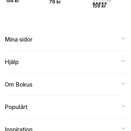
154 kr
(
1
)
79 kr
5,0
utav 5 stjärnor. Tota
159 kr
Mina sidor
Hjälp
Om Bokus
Populärt
Inspiration