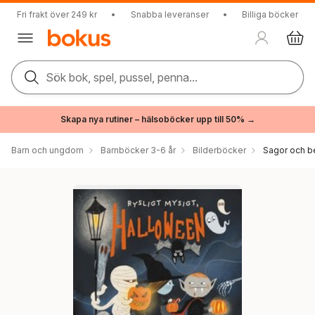
Fri frakt över 249 kr
•
Snabba leveranser
•
Billiga böcker
Sök bok, spel, pussel, penna...
Skapa nya rutiner – hälsoböcker upp till 50% →
Barn och ungdom
Barnböcker 3-6 år
Bilderböcker
Sagor och be