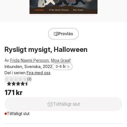
Provläs
Rysligt mysigt, Halloween
Av
Frida Naemi Persson
,
Moa Graaf
Inbunden, Svenska, 2022
3-6 år
Del i serien
Fira med oss
(
2
)
4,5
utav 5 stjärnor. Totalt antal röster:
171 kr
Tillfälligt slut
Tillfälligt slut