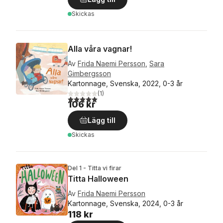
Skickas
Alla våra vagnar!
Av
Frida Naemi Persson
,
Sara
Gimbergsson
Kartonnage, Svenska, 2022, 0-3 år
(
1
)
5,0
utav 5 stjärnor. Totalt antal röster:
106 kr
Lägg till
Skickas
Del 1 - Titta vi firar
Titta Halloween
Av
Frida Naemi Persson
Kartonnage, Svenska, 2024, 0-3 år
118 kr