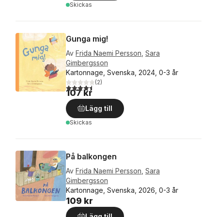
Skickas
Gunga mig!
Av
Frida Naemi Persson
,
Sara
Gimbergsson
Kartonnage, Svenska, 2024, 0-3 år
(
2
)
4,5
utav 5 stjärnor. Totalt antal röster:
107 kr
Lägg till
Skickas
På balkongen
Av
Frida Naemi Persson
,
Sara
Gimbergsson
Kartonnage, Svenska, 2026, 0-3 år
109 kr
Lägg till