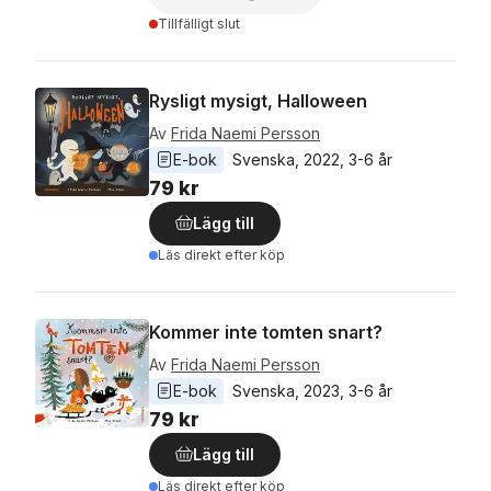
Tillfälligt slut
Rysligt mysigt, Halloween
Av
Frida Naemi Persson
E-bok
Svenska
, 
2022
, 
3-6 år
79 kr
Lägg till
Läs direkt efter köp
Kommer inte tomten snart?
Av
Frida Naemi Persson
E-bok
Svenska
, 
2023
, 
3-6 år
79 kr
Lägg till
Läs direkt efter köp