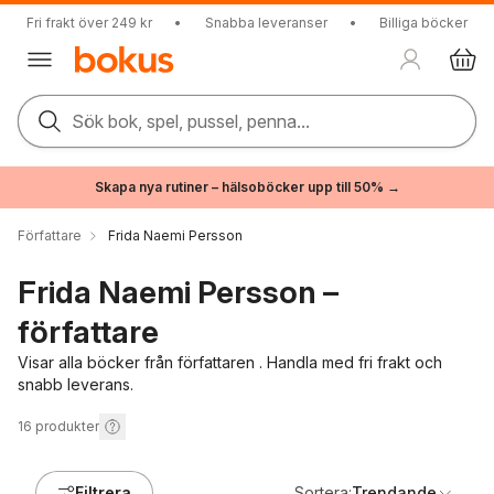
Fri frakt över 249 kr
•
Snabba leveranser
•
Billiga böcker
Sök bok, spel, pussel, penna...
Skapa nya rutiner – hälsoböcker upp till 50% →
Författare
Frida Naemi Persson
Frida Naemi Persson –
författare
Visar alla böcker från författaren . Handla med fri frakt och
snabb leverans.
16
produkter
Filtrera
Sortera:
Trendande