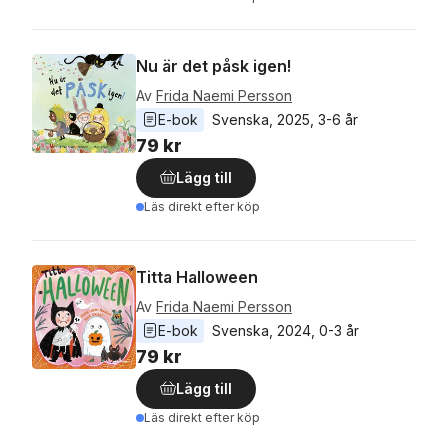
Nu är det påsk igen!
Av
Frida Naemi Persson
E-bok
Svenska
, 
2025
, 
3-6 år
79 kr
Lägg till
Läs direkt efter köp
Titta Halloween
Av
Frida Naemi Persson
E-bok
Svenska
, 
2024
, 
0-3 år
79 kr
Lägg till
Läs direkt efter köp