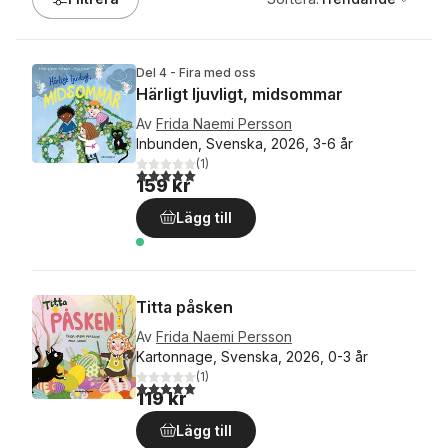
Del 4 - Fira med oss
Härligt ljuvligt, midsommar
Av
Frida Naemi Persson
Inbunden, Svenska, 2026, 3-6 år
(
1
)
5,0
utav 5 stjärnor. Totalt antal röster:
159 kr
Lägg till
Titta påsken
Av
Frida Naemi Persson
Kartonnage, Svenska, 2026, 0-3 år
(
1
)
5,0
utav 5 stjärnor. Totalt antal röster:
119 kr
Lägg till