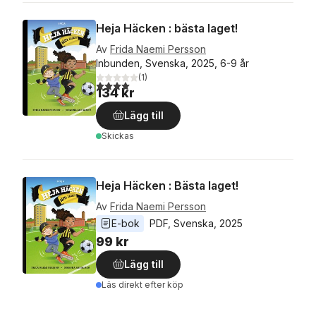
Heja Häcken : bästa laget!
Av
Frida Naemi Persson
Inbunden, Svenska, 2025, 6-9 år
(
1
)
4,0
utav 5 stjärnor. Totalt antal röster:
134 kr
Lägg till
Skickas
Heja Häcken : Bästa laget!
Av
Frida Naemi Persson
E-bok
PDF
, 
Svenska
, 
2025
99 kr
Lägg till
Läs direkt efter köp