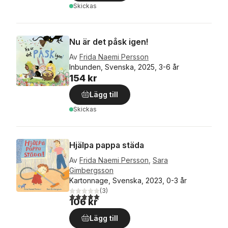
Skickas
Nu är det påsk igen!
Av
Frida Naemi Persson
Inbunden, Svenska, 2025, 3-6 år
154 kr
Lägg till
Skickas
Hjälpa pappa städa
Av
Frida Naemi Persson
,
Sara
Gimbergsson
Kartonnage, Svenska, 2023, 0-3 år
(
3
)
5,0
utav 5 stjärnor. Totalt antal röster:
106 kr
Lägg till