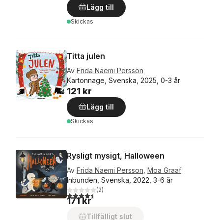
Lägg till
Skickas
Titta julen
Av
Frida Naemi Persson
Kartonnage, Svenska, 2025, 0-3 år
121 kr
Lägg till
Skickas
Rysligt mysigt, Halloween
Av
Frida Naemi Persson
,
Moa Graaf
Inbunden, Svenska, 2022, 3-6 år
(
2
)
4,5
utav 5 stjärnor. Totalt antal röster:
171 kr
Tillfälligt slut