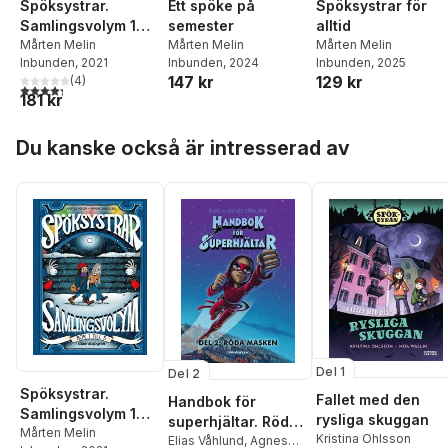
Spöksystrar.
Ett spöke på
Spöksystrar för
Jäderlund
,
Erik Axel
Samlingsvolym 1
semester
alltid
Karlfeldt
,
Thekla Knös
,
(Bok 1 till 5)
Mårten Melin
Mårten Melin
Mårten Melin
Israel Kolmodin
,
Pär
Inbunden
, 2021
Inbunden
, 2024
Inbunden
, 2025
Lagerkvist
,
Anna Maria
147 kr
129 kr
(
4
)
Lenngren
,
Mecka Lind
,
4,3
utav 5 stjärnor. Totalt antal röster:
181 kr
Barbro Lindgren
,
Erik
Lindorm
,
Hanna
Hoppa över listan
Lundström
,
Harry
Du kanske också är intresserad av
Martinsson
,
Mårten
Melin
,
Jila Mossaed
,
Henry Parland
,
Anna
Rydstedt
,
Gunnar
Mascoll Silfverstolpe
,
Ingrid Sjöstrand
,
August
Strindberg
,
Edith
Södergran
,
Zacharias
Topelius
,
Tomas
Tranströmer
,
Siv
Widerberg
,
Claes
Bäckström
,
Maria Wine
,
Del 1
Del 2
Carl David af Wirsén
,
Spöksystrar.
Sonja Åkesson
,
Bruno K
Fallet med den
Handbok för
Öijer
,
Anders Österling
Samlingsvolym 1
rysliga skuggan
superhjältar. Röda
(Bok 1 till 5)
Mårten Melin
Kristina Ohlsson
masken
Elias Våhlund
,
Agnes