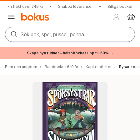
Fri frakt över 249 kr
•
Snabba leveranser
•
Billiga böcker
Sök bok, spel, pussel, penna...
Skapa nya rutiner – hälsoböcker upp till 50% →
Barn och ungdom
Barnböcker 6-9 år
Kapitelböcker
Rysare och