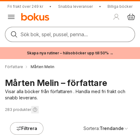
Fri frakt över 249 kr
•
Snabba leveranser
•
Billiga böcker
Sök bok, spel, pussel, penna...
Skapa nya rutiner – hälsoböcker upp till 50% →
Författare
Mårten Melin
Mårten Melin – författare
Visar alla böcker från författaren . Handla med fri frakt och
snabb leverans.
283
produkter
Filtrera
Sortera:
Trendande