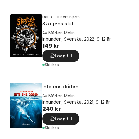
Del 3 - Husets hjärta
Skogens slut
Av
Mårten Melin
Inbunden, Svenska, 2022, 9-12 år
149 kr
Lägg till
Skickas
Inte ens döden
Av
Mårten Melin
Inbunden, Svenska, 2021, 9-12 år
240 kr
Lägg till
Skickas