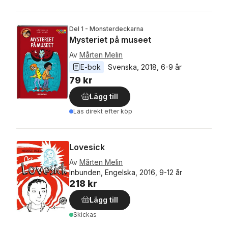
Del 1 - Monsterdeckarna
Mysteriet på museet
Av
Mårten Melin
E-bok
Svenska
, 
2018
, 
6-9 år
79 kr
Lägg till
Läs direkt efter köp
Lovesick
Av
Mårten Melin
Inbunden, Engelska, 2016, 9-12 år
218 kr
Lägg till
Skickas