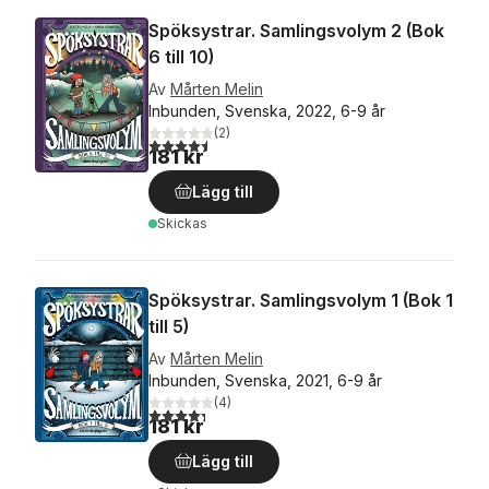
Spöksystrar. Samlingsvolym 2 (Bok
6 till 10)
Av
Mårten Melin
Inbunden, Svenska, 2022, 6-9 år
(
2
)
4,5
utav 5 stjärnor. Totalt antal röster:
181 kr
Lägg till
Skickas
Spöksystrar. Samlingsvolym 1 (Bok 1
till 5)
Av
Mårten Melin
Inbunden, Svenska, 2021, 6-9 år
(
4
)
4,3
utav 5 stjärnor. Totalt antal röster:
181 kr
Lägg till