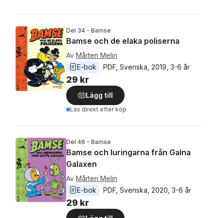
Del 34 - Bamse
Bamse och de elaka poliserna
Av
Mårten Melin
E-bok
PDF
, 
Svenska
, 
2019
, 
3-6 år
29 kr
Lägg till
Läs direkt efter köp
Del 46 - Bamse
Bamse och luringarna från Galna
Galaxen
Av
Mårten Melin
E-bok
PDF
, 
Svenska
, 
2020
, 
3-6 år
29 kr