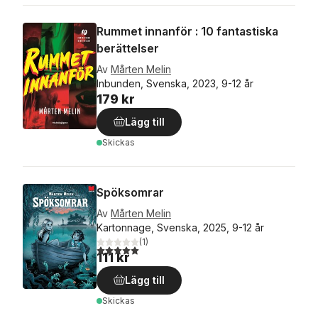
Rummet innanför : 10 fantastiska
berättelser
Av
Mårten Melin
Inbunden, Svenska, 2023, 9-12 år
179 kr
Lägg till
Skickas
Spöksomrar
Av
Mårten Melin
Kartonnage, Svenska, 2025, 9-12 år
(
1
)
5,0
utav 5 stjärnor. Totalt antal röster:
111 kr
Lägg till
Skickas