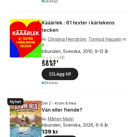
Skickas
Kääärlek : 61 texter i kärlekens
tecken
Av
Christina Herrström
,
Tormod Haugen
m.
fl.
Inbunden, Svenska, 2010, 9-12 år
(
2
)
4,5
utav 5 stjärnor. Totalt antal röster:
56 kr
Lägg till
Skickas
Nyhet
Del 2 - Krom & Nea
Vän eller fiende?
Av
Mårten Melin
Inbunden, Svenska, 2026, 6-9 år
139 kr