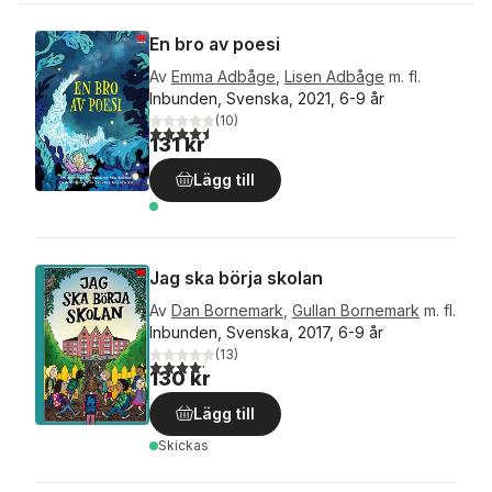
En bro av poesi
Av
Emma Adbåge
,
Lisen Adbåge
m. fl.
Inbunden, Svenska, 2021, 6-9 år
(
10
)
4,5
utav 5 stjärnor. Totalt antal röster:
131 kr
Lägg till
Jag ska börja skolan
Av
Dan Bornemark
,
Gullan Bornemark
m. fl.
Inbunden, Svenska, 2017, 6-9 år
(
13
)
4,2
utav 5 stjärnor. Totalt antal röster:
130 kr
Lägg till
Skickas