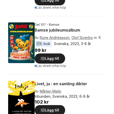
Lägg till
Läs direkt efter köp
Del 107 - Bamse
Bamse jubileumsalbum
Av
Rune Andréasson
,
Olof Siverbo
m. fl.
E-bok
Svenska
, 
2023
, 
3-6 år
99 kr
Lägg till
Läs direkt efter köp
Livet, ju : en samling dikter
Av
Mårten Melin
Inbunden, Svenska, 2023, 6-9 år
102 kr
Lägg till