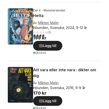
Del 4 - Monsterskolan
Hetta
Av
Mårten Melin
Inbunden, Svenska, 2024, 9-12 år
(
1
)
4,0
utav 5 stjärnor. Totalt antal röster:
199 kr
Lägg till
Skickas
Att vara eller inte vara : dikter om
dig
Av
Mårten Melin
Inbunden, Svenska, 2016, 6-9 år
170 kr
Lägg till
Skickas