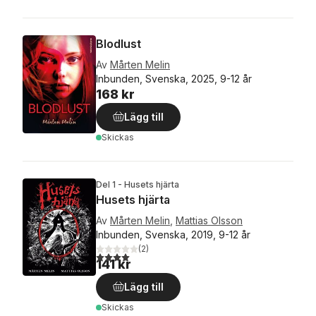
Blodlust
Av
Mårten Melin
Inbunden, Svenska, 2025, 9-12 år
168 kr
Lägg till
Skickas
Del 1 - Husets hjärta
Husets hjärta
Av
Mårten Melin
,
Mattias Olsson
Inbunden, Svenska, 2019, 9-12 år
(
2
)
4,0
utav 5 stjärnor. Totalt antal röster:
141 kr
Lägg till
Skickas