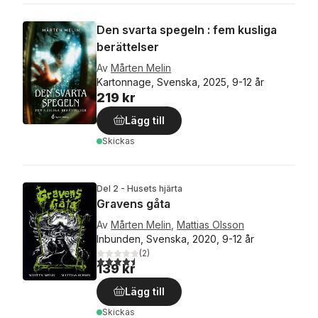
Den svarta spegeln : fem kusliga
berättelser
Av
Mårten Melin
Kartonnage, Svenska, 2025, 9-12 år
219 kr
Lägg till
Skickas
Del 2 - Husets hjärta
Gravens gåta
Av
Mårten Melin
,
Mattias Olsson
Inbunden, Svenska, 2020, 9-12 år
(
2
)
4,5
utav 5 stjärnor. Totalt antal röster:
139 kr
Lägg till
Skickas