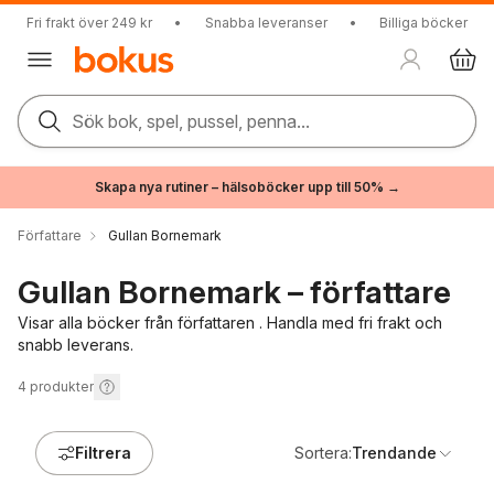
Fri frakt över 249 kr
•
Snabba leveranser
•
Billiga böcker
Sök bok, spel, pussel, penna...
Skapa nya rutiner – hälsoböcker upp till 50% →
Författare
Gullan Bornemark
Gullan Bornemark – författare
Visar alla böcker från författaren . Handla med fri frakt och
snabb leverans.
4
produkter
Filtrera
Sortera:
Trendande