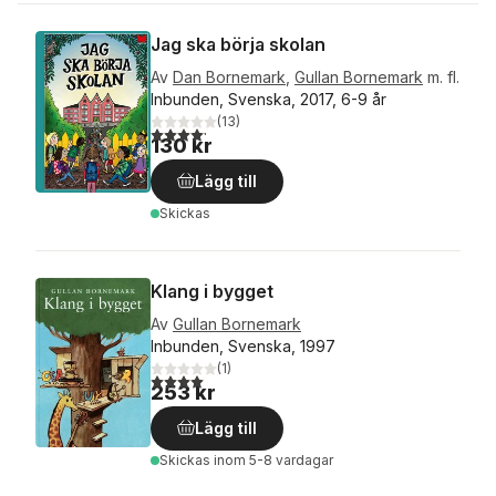
Jag ska börja skolan
Av
Dan Bornemark
,
Gullan Bornemark
m. fl.
Inbunden, Svenska, 2017, 6-9 år
(
13
)
4,2
utav 5 stjärnor. Totalt antal röster:
130 kr
Lägg till
Skickas
Klang i bygget
Av
Gullan Bornemark
Inbunden, Svenska, 1997
(
1
)
4,0
utav 5 stjärnor. Totalt antal röster:
253 kr
Lägg till
Skickas
inom 5-8 vardagar