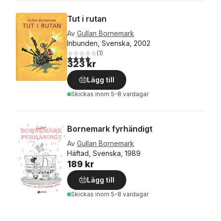
Tut i rutan
Av
Gullan Bornemark
Inbunden, Svenska, 2002
(
1
)
4,0
utav 5 stjärnor. Totalt antal röster:
323 kr
Lägg till
Skickas
inom 5-8 vardagar
Bornemark fyrhändigt
Av
Gullan Bornemark
Häftad, Svenska, 1989
189 kr
Lägg till
Skickas
inom 5-8 vardagar