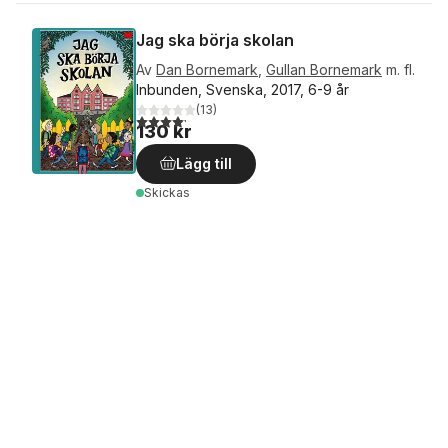
Jag ska börja skolan
Av
Dan Bornemark
,
Gullan Bornemark
m. fl.
Inbunden, Svenska, 2017, 6-9 år
(
13
)
4,2
utav 5 stjärnor. Totalt antal röster:
130 kr
Lägg till
Skickas