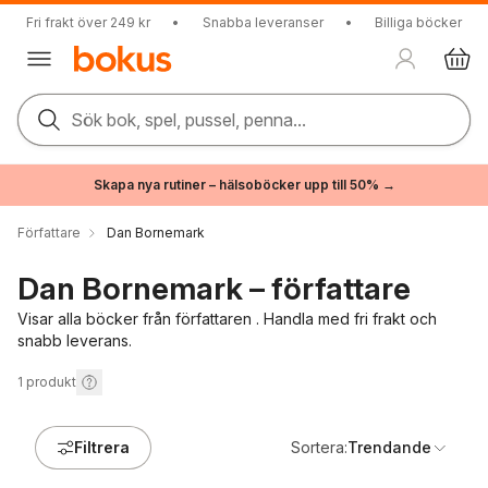
Fri frakt över 249 kr
•
Snabba leveranser
•
Billiga böcker
Sök bok, spel, pussel, penna...
Skapa nya rutiner – hälsoböcker upp till 50% →
Författare
Dan Bornemark
Dan Bornemark – författare
Visar alla böcker från författaren . Handla med fri frakt och
snabb leverans.
1
produkt
Filtrera
Sortera:
Trendande