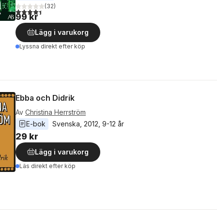
(
32
)
4,4
utav 5 stjärnor. Totalt antal röster:
99 kr
Lägg i varukorg
Lyssna direkt efter köp
Ebba och Didrik
Av
Christina Herrström
E-bok
Svenska
, 
2012
, 
9-12 år
29 kr
Lägg i varukorg
Läs direkt efter köp