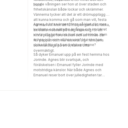
glappet mellan den kvinna de förväntas vara
tionde våningen ser hon ut över staden och
mod.
och de kvinnor de egentligen är. Det är inte
frihetskänslan både lockar och skrämmer.
lätt, men det är spännande.
Vännerna tycker att det är ett drömupplägg -
att kunna komma och gå som man vill, festa
Agnes, bästa vännen, finns så klart där, men
när man vill. Men att få matpengarna att räcka,
kvällarna och nätterna är långa och i mörkret
att ställa mobilen på tidig väckning för att
virvlar alla tankar om livet runt i Jorinde. Vem
hinna plugga före skolan och att finnas där
är hon och vem vill hon vara? Hur ska hon
för pappan som har isolerat sig i familjens
räcka till för alla som behöver henne?
sommarstuga på en ö, känns ofta
övermäktigt.
Så dyker Emanuel upp på en fest hemma hos
Jorinde. Agnes blir svartsjuk, och
förälskelsen i Emanuel fyller Jorinde med
motstridiga känslor. När både Agnes och
Emanuel reser bort över julledigheten tar
Jorinde båten till pappan på ön, för att
försöka förstå vad hon vill och vart hon vill i
livet och vilka hon behöver på den resan.