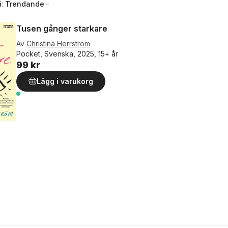
å:
Trendande
Tusen gånger starkare
Av
Christina Herrström
Pocket, Svenska, 2025, 15+ år
99 kr
Lägg i varukorg