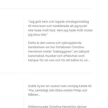
som av vuxna Och en hel del prosastycken ur
barn- och ungdomsböcker. Kanske är du 10
år eller 13 eller 14,15,16,99. Varsågod. En del
passar just dig. En del passar någon annan.
Det är det som är meningen.
”Jag gick hem och lagade söndagsmiddag
till mina barn och meddelade att jag tyvärr
inte hade mött Gud. Vem jag hade mött visste
jag ännu inte.”
Detta är den sanna och självupplevda
berättelsen om hur författaren Christina
Herrström möter ”ödeläggaren”, en sällsynt
karismatisk musiker och affärsman som
kämpar för sin son och för ett bättre liv, som
berättar att allt har tagits ifrån honom och att
han som blivit hemlös håller på att gå under.
Beslutet att hjälpa en medmänniska och att
öppna sin dörr får förödande konsekvenser
och hennes liv som hon en gång kände det
Didrik hyser en vacker men omöjlig kärlek till
börjar långsamt och metodiskt slås sönder till
Yrla, samtidigt slits Ebba mellan Philip och
dess bara spillror återstår.
Mårten...
Kritikerrosade Christina Herrström skriver