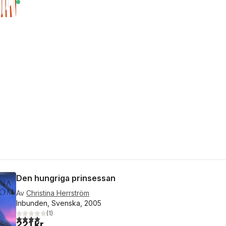
Den hungriga prinsessan
Av
Christina Herrström
Inbunden, Svenska, 2005
(
1
)
4,0
utav 5 stjärnor. Totalt antal röster:
221 kr