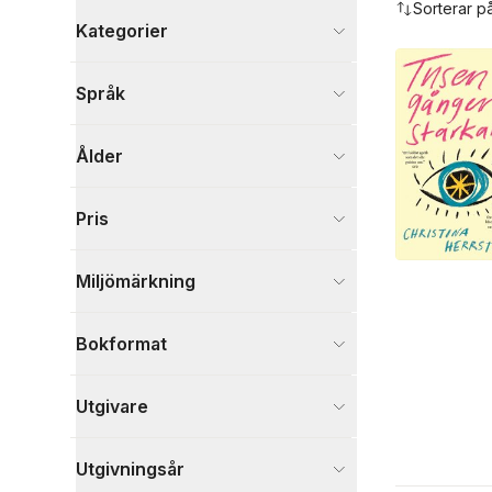
Sorterar p
Kategorier
Böcker
Språk
Barn och ungdom
10
Biografier
3
Ålder
Skönlitteratur
4
Visa fler
Pris
Visa fler
Miljömärkning
Bokformat
Utgivare
Utgivningsår