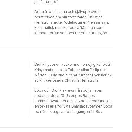
jag ännu inte.”
Detta är den sanna och självupplevda
berättelsen om hur författaren Christina
Herrström möter ”ödeläggaren”, en sällsynt
karismatisk musiker och affärsman som
kämpar för sin son och för ett bättre liv, som
berättar att allt har tagits ifrån honom och att
han som blivit hemlös håller på att gå under.
Beslutet att hjälpa en medmänniska och att
öppna sin dörr får förödande konsekvenser
och hennes liv som hon en gång kände det
Didrik hyser en vacker men omöjlig kärlek till
börjar långsamt och metodiskt slås sönder till
Yrla, samtidigt slits Ebba mellan Philip och
dess bara spillror återstår.
Mårten ... Om skola, familjetrassel och kärlek
av kritikerrosade Christina Herrström.
Ebba och Didrik skrevs från början som
separata delar för Sveriges Radios
sommarlovsteater och vävdes sedan ihop till
en teveserie för SVT.Samlingsvolymen Ebba
och Didrik utgavs första gången 1995.
Samlingsvolymen består av de två separata
böckerna, Didrik och Ebba.Vi får följa Didriks
vackra men omöjliga kärlek till Yrla och Ebba