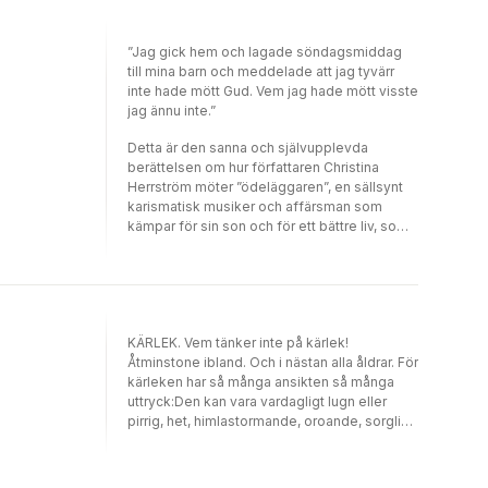
”Jag gick hem och lagade söndagsmiddag
till mina barn och meddelade att jag tyvärr
inte hade mött Gud. Vem jag hade mött visste
jag ännu inte.”
Detta är den sanna och självupplevda
berättelsen om hur författaren Christina
Herrström möter ”ödeläggaren”, en sällsynt
karismatisk musiker och affärsman som
kämpar för sin son och för ett bättre liv, som
berättar att allt har tagits ifrån honom och att
han som blivit hemlös håller på att gå under.
Beslutet att hjälpa en medmänniska och att
öppna sin dörr får förödande konsekvenser
och hennes liv som hon en gång kände det
KÄRLEK. Vem tänker inte på kärlek!
börjar långsamt och metodiskt slås sönder till
Åtminstone ibland. Och i nästan alla åldrar. För
dess bara spillror återstår.
kärleken har så många ansikten så många
uttryck:Den kan vara vardagligt lugn eller
pirrig, het, himlastormande, oroande, sorglig
eller rentav förtvivlad. Därför har vi letat fram
många olika sorters kärlekstexter till den här
boken. Vi har valt dikter av ungdomar såväl