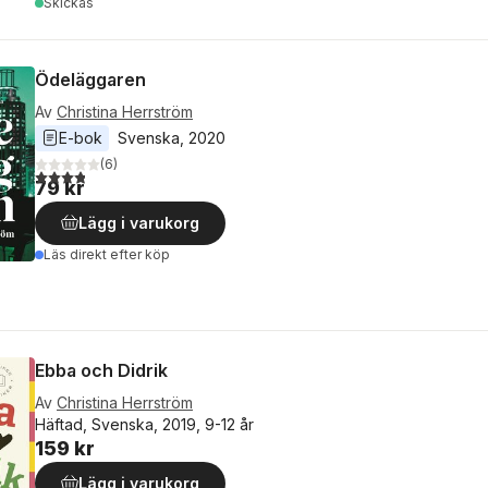
Skickas
Ödeläggaren
Av
Christina Herrström
E-bok
Svenska
, 
2020
(
6
)
3,8
utav 5 stjärnor. Totalt antal röster:
79 kr
Lägg i varukorg
Läs direkt efter köp
Ebba och Didrik
Av
Christina Herrström
Häftad, Svenska, 2019, 9-12 år
159 kr
Lägg i varukorg