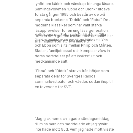
lyhört om kärlek och vänskap för unga läsare.
Samlingsvolymen "Ebba och Didrik" utgavs
första gången 1995 och består av de två
separata böckerna "Didrik" och "Ebba". De är
moderna klassiker som har varit starka
läsupplevelser för en ung läsargeneration.
I böckerna om Ebba och Didrik får vi följa
Böcker som genom kvalitet och tidlöshet har
Didriks vackra men omöjliga kärlek till Yrla
alla möjligheter att leva länge till.
och Ebba som slits mellan Philip och Mårten.
Skolan, familjetrassel och kompisar vävs in i
deras berättelser på ett insiktsfullt och
medkännande sätt.
"Ebba" och "Didrik" skrevs från början som
separata delar för Sveriges Radios
sommarlovsteater och vävdes sedan ihop till
en teveserie för SVT.
”Jag gick hem och lagade söndagsmiddag
till mina barn och meddelade att jag tyvärr
inte hade mött Gud. Vem jag hade mött visste