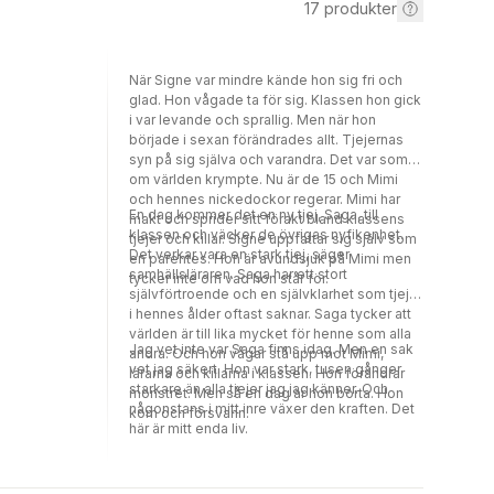
17
produkter
När Signe var mindre kände hon sig fri och
glad. Hon vågade ta för sig. Klassen hon gick
i var levande och sprallig. Men när hon
började i sexan förändrades allt. Tjejernas
syn på sig själva och varandra. Det var som
om världen krympte. Nu är de 15 och Mimi
och hennes nickedockor regerar. Mimi har
En dag kommer det en ny tjej, Saga, till
makt och sprider sitt förakt bland klassens
klassen och väcker de övrigas nyfikenhet.
tjejer och killar. Signe uppfattar sig själv som
Det verkar vara en stark tjej, säger
en parentes. Hon är avundsjuk på Mimi men
samhällsläraren. Saga har ett stort
tycker inte om vad hon står för.
självförtroende och en självklarhet som tjejer
i hennes ålder oftast saknar. Saga tycker att
världen är till lika mycket för henne som alla
Jag vet inte var Saga finns idag. Men en sak
andra. Och hon vågar stå upp mot Mimi,
vet jag säkert. Hon var stark, tusen gånger
lärarna och killarna i klassen. Hon förändrar
starkare än alla tjejer jag jag känner. Och
mönstret. Men så en dag är hon borta. Hon
någonstans i mitt inre växer den kraften. Det
kom och försvann.
här är mitt enda liv.