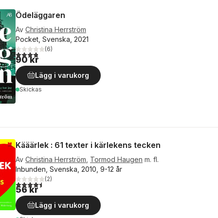
Ödeläggaren
Av
Christina Herrström
Pocket, Svenska, 2021
(
6
)
3,8
utav 5 stjärnor. Totalt antal röster:
90 kr
Lägg i varukorg
Skickas
Kääärlek : 61 texter i kärlekens tecken
Av
Christina Herrström
,
Tormod Haugen
m. fl.
Inbunden, Svenska, 2010, 9-12 år
(
2
)
4,5
utav 5 stjärnor. Totalt antal röster:
56 kr
Lägg i varukorg