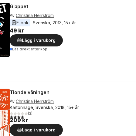
Glappet
Av
Christina Herrström
E-bok
Svenska
, 
2013
, 
15+ år
49 kr
Lägg i varukorg
Läs direkt efter köp
Tionde våningen
Av
Christina Herrström
Kartonnage, Svenska, 2018, 15+ år
(
2
)
4,0
utav 5 stjärnor. Totalt antal röster:
209 kr
Lägg i varukorg