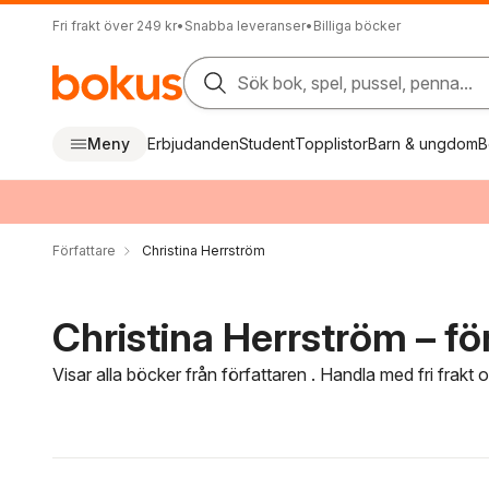
Fri frakt över 249 kr
•
Snabba leveranser
•
Billiga böcker
Sök bok, spel, pussel, penna...
Meny
Erbjudanden
Student
Topplistor
Barn & ungdom
B
Författare
Christina Herrström
Christina Herrström – fö
Visar alla böcker från författaren . Handla med fri frakt
Hoppa över filtreringsmeny