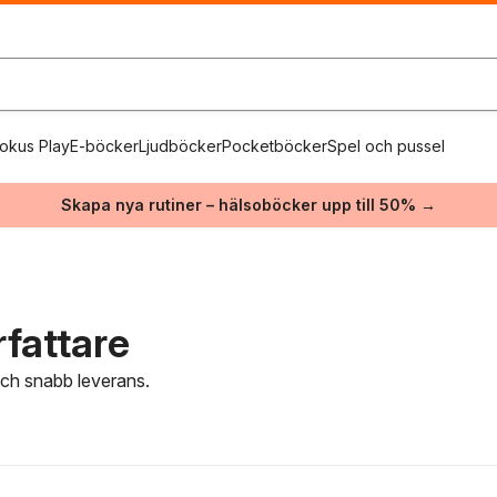
okus Play
E-böcker
Ljudböcker
Pocketböcker
Spel och pussel
Skapa nya rutiner – hälsoböcker upp till 50% →
rfattare
 och snabb leverans.