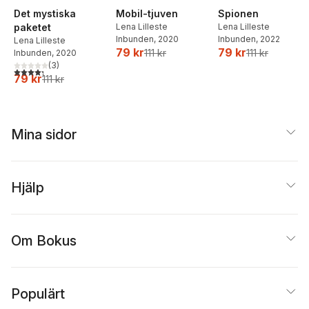
Det mystiska
Mobil-tjuven
Spionen
paketet
Lena Lilleste
Lena Lilleste
Inbunden
, 2020
Inbunden
, 2022
Lena Lilleste
79 kr
79 kr
111 kr
111 kr
Inbunden
, 2020
(
3
)
4,3
utav 5 stjärnor. Totalt antal röster:
79 kr
111 kr
Mina sidor
Hjälp
Om Bokus
Populärt