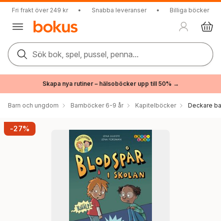
Fri frakt över 249 kr
•
Snabba leveranser
•
Billiga böcker
Sök bok, spel, pussel, penna...
Skapa nya rutiner – hälsoböcker upp till 50% →
Barn och ungdom
Barnböcker 6-9 år
Kapitelböcker
Deckare ba
-27%