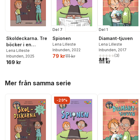
Del 7
Del 1
Skoldeckarna. Tre
Spionen
Diamant-tjuven
böcker i en
Lena Lilleste
Lena Lilleste
Inbunden
, 2022
Inbunden
, 2017
(samlingsvolym)
Lena Lilleste
79 kr
(
3
)
111 kr
Inbunden
, 2025
3,3
utav 5 stjärnor. Tota
111 kr
169 kr
Hoppa över listan
Mer från samma serie
-29%