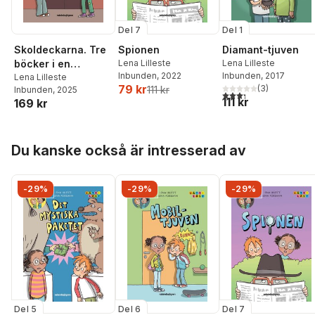
Del 7
Del 1
Skoldeckarna. Tre
Spionen
Diamant-tjuven
böcker i en
Lena Lilleste
Lena Lilleste
Inbunden
, 2022
Inbunden
, 2017
(samlingsvolym)
Lena Lilleste
79 kr
(
3
)
111 kr
Inbunden
, 2025
3,3
utav 5 stjärnor. Tota
111 kr
169 kr
Hoppa över listan
Du kanske också är intresserad av
-29%
-29%
-29%
Del 5
Del 6
Del 7