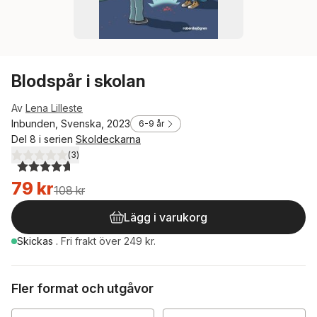
Blodspår i skolan
Av
Lena Lilleste
Inbunden, Svenska, 2023
6-9 år
Del 8 i serien
Skoldeckarna
(
3
)
4,7
utav 5 stjärnor. Totalt antal röster:
79 kr
108 kr
Lägg i varukorg
Skickas
.
Fri frakt över 249 kr.
Fler format och utgåvor