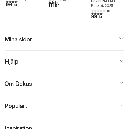
Kristin Hannah
4,2
utav 5 stjärnor. Totalt antal röster:
3,3
utav 5 stjärnor. Totalt antal röster:
96 kr
111 kr
Pocket
, 2025
(
100
)
4,3
utav 5 stjärnor. Tota
99 kr
Mina sidor
Hjälp
Om Bokus
Populärt
Inspiration