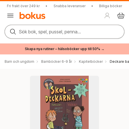
Fri frakt över 249 kr
•
Snabba leveranser
•
Billiga böcker
Sök bok, spel, pussel, penna...
Skapa nya rutiner – hälsoböcker upp till 50% →
Barn och ungdom
Barnböcker 6-9 år
Kapitelböcker
Deckare ba