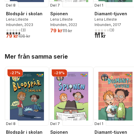
Del 8
Del 7
Del 1
Blodspår i skolan
Spionen
Diamant-tjuven
Lena Lilleste
Lena Lilleste
Lena Lilleste
Inbunden
, 2023
Inbunden
, 2022
Inbunden
, 2017
79 kr
(
3
)
(
3
)
111 kr
4,7
utav 5 stjärnor. Totalt antal röster:
3,3
utav 5 stjärnor. Tota
79 kr
111 kr
108 kr
Hoppa över listan
Mer från samma serie
-27%
-29%
Del 8
Del 7
Del 1
Blodspår i skolan
Spionen
Diamant-tjuven