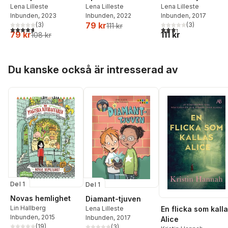
Lena Lilleste
Lena Lilleste
Lena Lilleste
Inbunden
, 2023
Inbunden
, 2022
Inbunden
, 2017
79 kr
(
3
)
(
3
)
111 kr
4,7
utav 5 stjärnor. Totalt antal röster:
3,3
utav 5 stjärnor. Tota
79 kr
111 kr
108 kr
Hoppa över listan
Du kanske också är intresserad av
Del 1
Del 1
Novas hemlighet
Diamant-tjuven
Lin Hallberg
Lena Lilleste
En flicka som kall
Inbunden
, 2015
Inbunden
, 2017
Alice
(
19
)
(
3
)