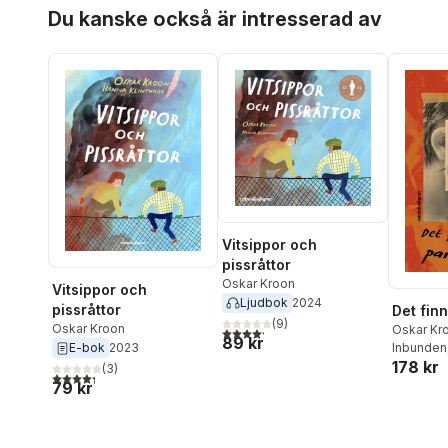
Hoppa över listan
Du kanske också är intresserad av
Vitsippor och
pissråttor
Oskar Kroon
Vitsippor och
Ljudbok
2024
pissråttor
Det fin
(
9
)
Oskar Kroon
Oskar Kr
4,2
utav 5 stjärnor. Totalt antal röster:
89 kr
E-bok
2023
Inbunden
178 kr
(
3
)
4,3
utav 5 stjärnor. Totalt antal röster:
79 kr