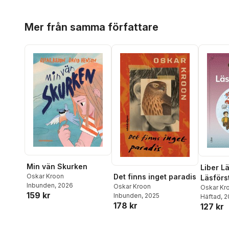
Hoppa över listan
Mer från samma författare
Min vän Skurken
Liber L
Det finns inget paradis
Oskar Kroon
Läsförs
Inbunden
, 2026
Oskar Kroon
Oskar Kr
159 kr
Inbunden
, 2025
Häftad
, 
178 kr
127 kr