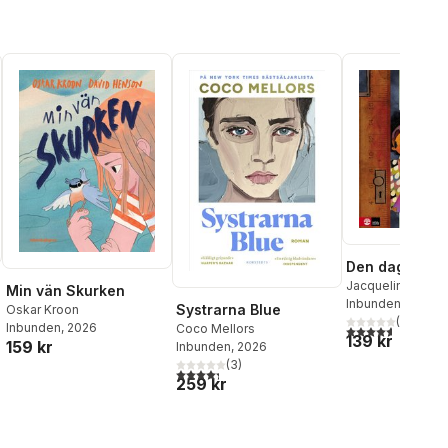
Den dag du bö
Jacqueline Woo
Min vän Skurken
Inbunden
, 2019
Systrarna Blue
Oskar Kroon
(
5
)
Inbunden
, 2026
Coco Mellors
4,6
utav 5 stjärnor
139 kr
159 kr
Inbunden
, 2026
al röster:
(
3
)
4,3
utav 5 stjärnor. Totalt antal röster:
259 kr