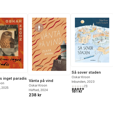
Turtschaninoff
,
Ida Kjellin
,
Anna-Clara Söderlund
,
Jack Werner
Så sover staden
Oskar Kroon
ns inget paradis
Vänta på vind
Inbunden
, 2023
oon
Oskar Kroon
(
1
)
, 2025
5,0
utav 5 stjärnor. Totalt ant
Häftad
, 2024
181 kr
238 kr