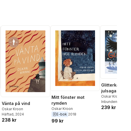
Glitterkalende
julsaga
Oskar Kroon
Mitt fönster mot
Inbunden
, 2026
rymden
Vänta på vind
239 kr
Oskar Kroon
Oskar Kroon
E-bok
2018
Häftad
, 2024
238 kr
99 kr