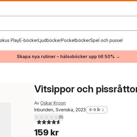
okus Play
E-böcker
Ljudböcker
Pocketböcker
Spel och pussel
Skapa nya rutiner – hälsoböcker upp till 50% →
Vitsippor och pissråtto
Av
Oskar Kroon
Inbunden, Svenska, 2023
6-9 år
(
5
)
4,6
utav 5 stjärnor. Totalt antal röster:
159 kr