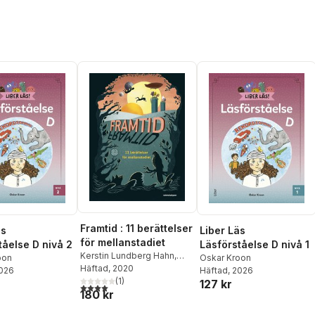
Framtid : 11 berättelser
äs
Liber Läs
för mellanstadiet
tåelse D nivå 2
Läsförståelse D nivå 1
Kerstin Lundberg Hahn
,
oon
Oskar Kroon
Karin Aspenström
Häftad
, 2020
,
Oskar
2026
Häftad
, 2026
Källner
,
Oskar Kroon
(
1
)
,
Ida
127 kr
4,0
utav 5 stjärnor. Totalt antal röster:
180 kr
Ömalm Ronvall
,
Alma
Thörn
,
Gustav Tegby
,
Maria