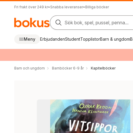
Fri frakt över 249 kr
•
Snabba leveranser
•
Billiga böcker
Sök bok, spel, pussel, penna...
Meny
Erbjudanden
Student
Topplistor
Barn & ungdom
B
Barn och ungdom
Barnböcker 6-9 år
Kapitelböcker