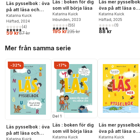
Läs : boken för dig
Läs mer pysselbok
Läs pysselbok : öva
som vill börja läsa
öva på att läsa oc
på att läsa och
Katarina Kuick
skriva
Katarina Kuick
skriva
Katarina Kuick
Inbunden
, 2023
Häftad
, 2025
Häftad
, 2024
(
55
)
(
1
)
(
4
)
4,7
utav 5 stjärnor. Totalt antal röster:
3,0
utav 5 stjärnor. Tota
4,8
utav 5 stjärnor. Totalt antal röster:
195 kr
88 kr
235 kr
59 kr
87 kr
Hoppa över listan
Mer från samma serie
-32%
-17%
Del 1
Läs : boken för dig
Läs mer pysselbok
Läs pysselbok : öva
som vill börja läsa
öva på att läsa oc
på att läsa och
Katarina Kuick
skriva
Katarina Kuick
skriva
Katarina Kuick