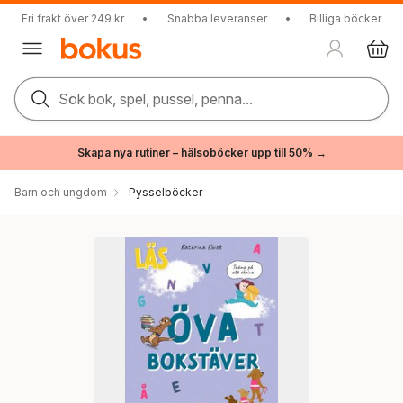
Fri frakt över 249 kr
•
Snabba leveranser
•
Billiga böcker
Sök bok, spel, pussel, penna...
Skapa nya rutiner – hälsoböcker upp till 50% →
Barn och ungdom
Pysselböcker