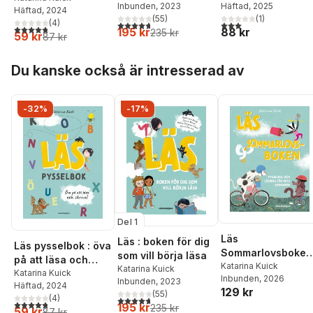
Inbunden
, 2023
Häftad
, 2025
Häftad
, 2024
(
55
)
(
1
)
(
4
)
4,7
utav 5 stjärnor. Totalt antal röster:
3,0
utav 5 stjärnor. Tota
4,8
utav 5 stjärnor. Totalt antal röster:
195 kr
88 kr
235 kr
59 kr
87 kr
Hoppa över listan
Du kanske också är intresserad av
-32%
-17%
Del 1
Läs
Läs : boken för dig
Läs pysselbok : öva
Sommarlovsboken 
som vill börja läsa
på att läsa och
pysselkul och
Katarina Kuick
Katarina Kuick
skriva
Katarina Kuick
Inbunden
, 2026
läsning för hela
Inbunden
, 2023
Häftad
, 2024
129 kr
(
55
)
sommaren
(
4
)
4,7
utav 5 stjärnor. Totalt antal röster:
4,8
utav 5 stjärnor. Totalt antal röster:
195 kr
235 kr
59 kr
87 kr