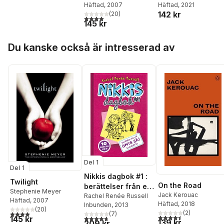
Häftad
, 2007
Häftad
, 2021
142 kr
(
20
)
4,0
utav 5 stjärnor. Totalt antal röster:
145 kr
Hoppa över listan
Du kanske också är intresserad av
Del 1
Del 1
Nikkis dagbok #1 :
Twilight
On the Road
berättelser från ett
Stephenie Meyer
Jack Kerouac
(inte så) fantastiskt
Rachel Renée Russell
Häftad
, 2007
Häftad
, 2018
Inbunden
, 2013
liv
(
20
)
(
2
)
4,0
utav 5 stjärnor. Totalt antal röster:
(
7
)
4,5
utav 5 stjärnor. Tota
4,7
utav 5 stjärnor. Totalt antal röster:
145 kr
139 kr
209 kr