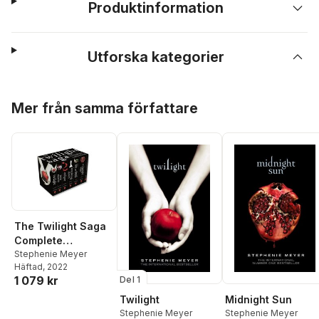
Produktinformation
Utforska kategorier
Hoppa över listan
Mer från samma författare
The Twilight Saga
Complete
Collection
Stephenie Meyer
Häftad
, 2022
1 079 kr
Del 1
Twilight
Midnight Sun
Stephenie Meyer
Stephenie Meyer