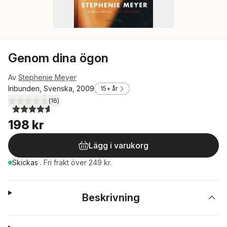
Genom dina ögon
Av
Stephenie Meyer
Inbunden, Svenska, 2009
15+ år
(
16
)
4,6
utav 5 stjärnor. Totalt antal röster:
198 kr
Lägg i varukorg
Skickas
.
Fri frakt över 249 kr.
Beskrivning