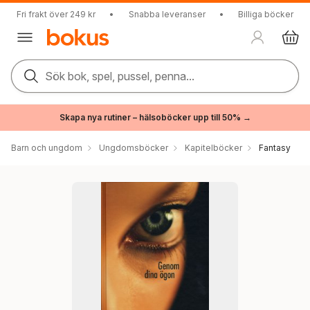
Fri frakt över 249 kr
•
Snabba leveranser
•
Billiga böcker
Sök bok, spel, pussel, penna...
Skapa nya rutiner – hälsoböcker upp till 50% →
Barn och ungdom
Ungdomsböcker
Kapitelböcker
Fantasy