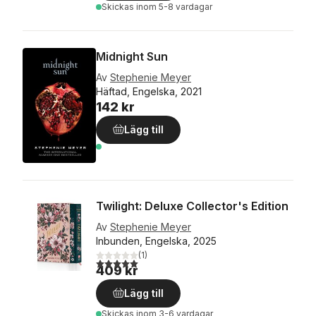
Skickas
inom 5-8 vardagar
Midnight Sun
Av
Stephenie Meyer
Häftad, Engelska, 2021
142 kr
Lägg till
Twilight: Deluxe Collector's Edition
Av
Stephenie Meyer
Inbunden, Engelska, 2025
(
1
)
5,0
utav 5 stjärnor. Totalt antal röster:
409 kr
Lägg till
Skickas
inom 3-6 vardagar