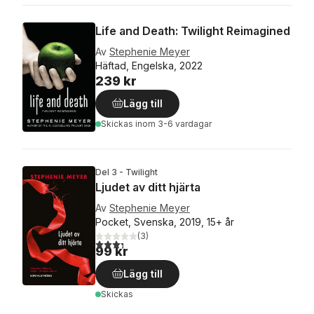
Life and Death: Twilight Reimagined
Av
Stephenie Meyer
Häftad, Engelska, 2022
239 kr
Lägg till
Skickas
inom 3-6 vardagar
Del 3 - Twilight
Ljudet av ditt hjärta
Av
Stephenie Meyer
Pocket, Svenska, 2019, 15+ år
(
3
)
3,3
utav 5 stjärnor. Totalt antal röster:
99 kr
Lägg till
Skickas