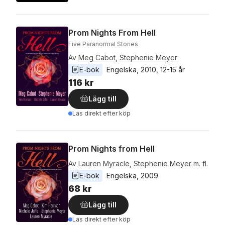
Prom Nights From Hell
Five Paranormal Stories
Av
Meg Cabot
,
Stephenie Meyer
E-bok
Engelska
, 
2010
, 
12-15 år
116 kr
Lägg till
Läs direkt efter köp
Prom Nights from Hell
Av
Lauren Myracle
,
Stephenie Meyer
m. fl.
E-bok
Engelska
, 
2009
68 kr
Lägg till
Läs direkt efter köp