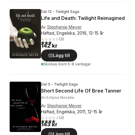
Del 12 - Twilight Saga
Life and Death: Twilight Reimagined
Av
Stephenie Meyer
Häftad, Engelska, 2016, 12-15 år
(
3
)
3,0
utav 5 stjärnor. Totalt antal röster:
142 kr
Lägg till
Skickas
inom 5-8 vardagar
Del 5 - Twilight Saga
Short Second Life Of Bree Tanner
An Eclipse Novella
Av
Stephenie Meyer
Häftad, Engelska, 2011, 12-15 år
(
3
)
4,0
utav 5 stjärnor. Totalt antal röster:
143 kr
Lägg till