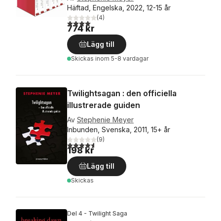
Häftad, Engelska, 2022, 12-15 år
(
4
)
4,0
utav 5 stjärnor. Totalt antal röster:
774 kr
Lägg till
Skickas
inom 5-8 vardagar
Twilightsagan : den officiella
illustrerade guiden
Av
Stephenie Meyer
Inbunden, Svenska, 2011, 15+ år
(
9
)
4,6
utav 5 stjärnor. Totalt antal röster:
198 kr
Lägg till
Skickas
Del 4 - Twilight Saga