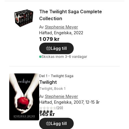
The Twilight Saga Complete
Collection
Av
Stephenie Meyer
Häftad, Engelska, 2022
1 079 kr
Lägg till
Skickas
inom 3-6 vardagar
Del 1 - Twilight Saga
Twilight
Twilight, Book 1
Av
Stephenie Meyer
Häftad, Engelska, 2007, 12-15 år
(
20
)
4,0
utav 5 stjärnor. Totalt antal röster:
145 kr
Lägg till