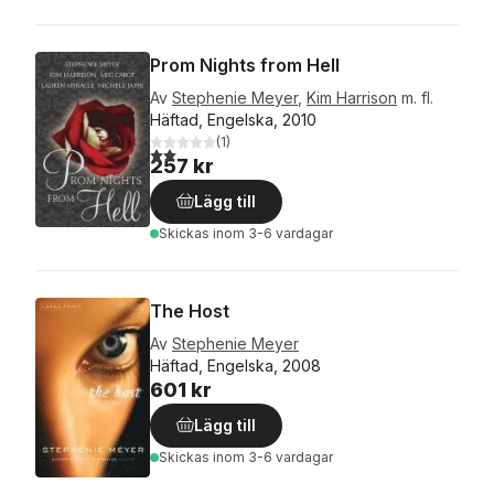
Prom Nights from Hell
Av
Stephenie Meyer
,
Kim Harrison
m. fl.
Häftad, Engelska, 2010
(
1
)
2,0
utav 5 stjärnor. Totalt antal röster:
257 kr
Lägg till
Skickas
inom 3-6 vardagar
The Host
Av
Stephenie Meyer
Häftad, Engelska, 2008
601 kr
Lägg till
Skickas
inom 3-6 vardagar