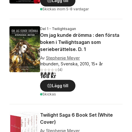
Lägg till
Skickas
inom 5-8 vardagar
Del 1 - Twilightsagan
Om jag kunde drömma : den första
boken i Twilightsagan som
serieberättelse. D. 1
Av
Stephenie Meyer
Inbunden, Svenska, 2010, 15+ år
(
4
)
4,3
utav 5 stjärnor. Totalt antal röster:
168 kr
Lägg till
Skickas
Twilight Saga 6 Book Set (White
Cover)
Av
Stephenie Meyer