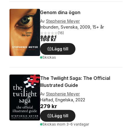
Genom dina ögon
Av
Stephenie Meyer
Inbunden, Svenska, 2009, 15+ år
(
16
)
4,6
utav 5 stjärnor. Totalt antal röster:
198 kr
Lägg till
Skickas
The Twilight Saga: The Official
Illustrated Guide
Av
Stephenie Meyer
Häftad, Engelska, 2022
279 kr
Lägg till
Skickas
inom 3-6 vardagar