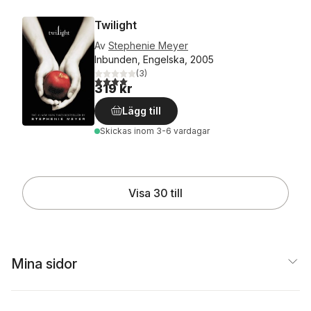
Twilight
Av
Stephenie Meyer
Inbunden, Engelska, 2005
(
3
)
4,0
utav 5 stjärnor. Totalt antal röster:
319 kr
Lägg till
Skickas
inom 3-6 vardagar
Visa 30 till
Mina sidor