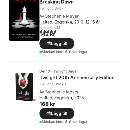
Breaking Dawn
Twilight, Book 4
Av
Stephenie Meyer
Häftad, Engelska, 2010, 12-15 år
(
3
)
4,7
utav 5 stjärnor. Totalt antal röster:
142 kr
Lägg till
Skickas
inom 5-8 vardagar
Del 13 - Twilight Saga
Twilight 20th Anniversary Edition
Twilight, Book 1
Av
Stephenie Meyer
Häftad, Engelska, 2025
168 kr
Lägg till
Skickas
inom 5-8 vardagar