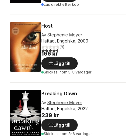
Läs direkt efter köp
Host
Av
Stephenie Meyer
Häftad, Engelska, 2009
(
8
)
4,6
utav 5 stjärnor. Totalt antal röster:
166 kr
Lägg till
Skickas
inom 5-8 vardagar
Breaking Dawn
Av
Stephenie Meyer
Häftad, Engelska, 2022
239 kr
Lägg till
Skickas
inom 3-6 vardagar