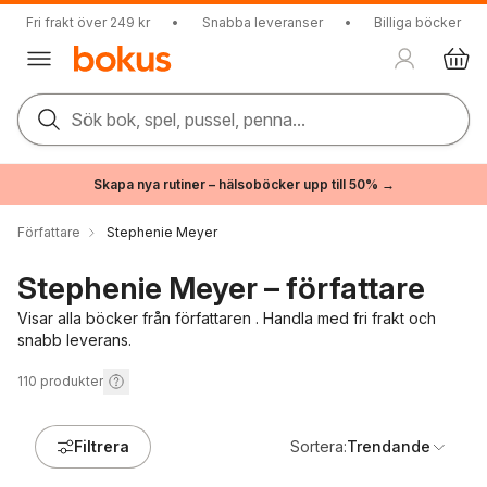
Fri frakt över 249 kr
•
Snabba leveranser
•
Billiga böcker
Sök bok, spel, pussel, penna...
Skapa nya rutiner – hälsoböcker upp till 50% →
Författare
Stephenie Meyer
Stephenie Meyer – författare
Visar alla böcker från författaren . Handla med fri frakt och
snabb leverans.
110
produkter
Filtrera
Sortera:
Trendande