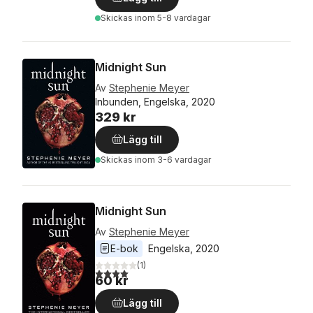
Skickas
inom 5-8 vardagar
Midnight Sun
Av
Stephenie Meyer
Inbunden, Engelska, 2020
329 kr
Lägg till
Skickas
inom 3-6 vardagar
Midnight Sun
Av
Stephenie Meyer
E-bok
Engelska
, 
2020
(
1
)
4,0
utav 5 stjärnor. Totalt antal röster:
60 kr
Lägg till