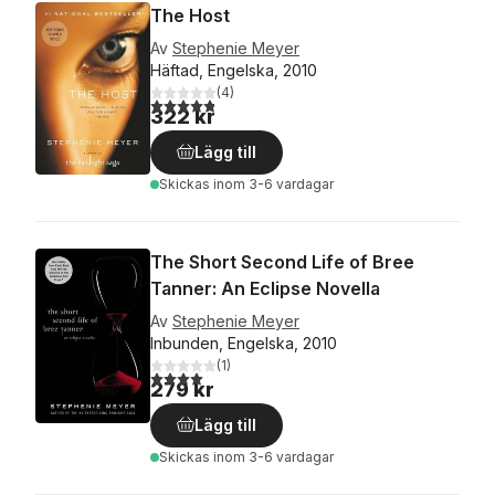
The Host
Av
Stephenie Meyer
Häftad, Engelska, 2010
(
4
)
4,8
utav 5 stjärnor. Totalt antal röster:
322 kr
Lägg till
Skickas
inom 3-6 vardagar
The Short Second Life of Bree
Tanner: An Eclipse Novella
Av
Stephenie Meyer
Inbunden, Engelska, 2010
(
1
)
4,0
utav 5 stjärnor. Totalt antal röster:
279 kr
Lägg till
Skickas
inom 3-6 vardagar