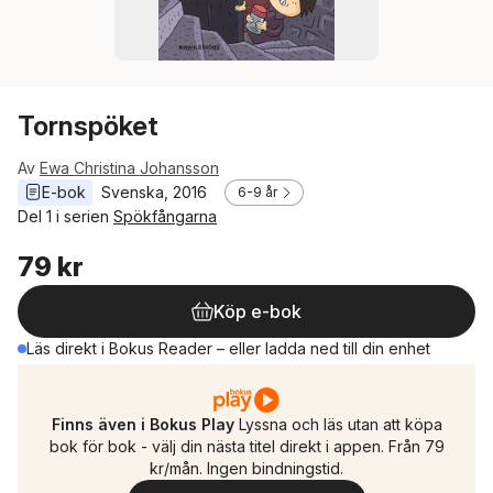
Tornspöket
Av
Ewa Christina Johansson
E-bok
Svenska
, 
2016
6-9 år
Del 1 i serien
Spökfångarna
79 kr
Köp e-bok
Läs direkt i Bokus Reader – eller ladda ned till din enhet
Finns även i Bokus Play
Lyssna och läs utan att köpa
bok för bok - välj din nästa titel direkt i appen. Från 79
kr/mån. Ingen bindningstid.