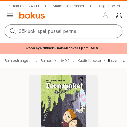
Fri frakt över 249 kr
•
Snabba leveranser
•
Billiga böcker
Sök bok, spel, pussel, penna...
Skapa nya rutiner – hälsoböcker upp till 50% →
Barn och ungdom
Barnböcker 6-9 år
Kapitelböcker
Rysare och