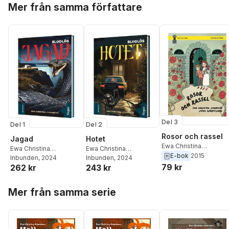
Mer från samma författare
Del 3
Del 1
Del 2
Rosor och rassel
Jagad
Hotet
Ewa Christina
Ewa Christina
Ewa Christina
Johansson
,
Jonna
E-bok
2015
Johansson
Inbunden
, 2024
Johansson
Inbunden
, 2024
Björnstjerna
79 kr
262 kr
243 kr
Hoppa över listan
Mer från samma serie