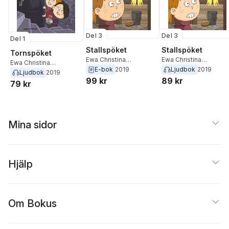
Del 3
Del 3
Del 1
Stallspöket
Stallspöket
Tornspöket
Ewa Christina
Ewa Christina
Ewa Christina
Johansson
Johansson
E-bok
2019
Ljudbok
2019
Johansson
Ljudbok
2019
99 kr
89 kr
79 kr
Mina sidor
Hjälp
Om Bokus