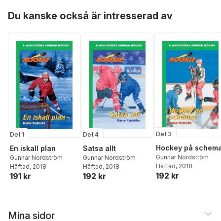
Hoppa över listan
Du kanske också är intresserad av
Del 3
Del 1
Del 4
Hockey på schema
En iskall plan
Satsa allt
Gunnar Nordström
Gunnar Nordström
Gunnar Nordström
Häftad
, 2018
Häftad
, 2018
Häftad
, 2018
192 kr
191 kr
192 kr
Mina sidor