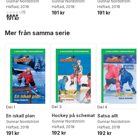
Gunnar Nordström
Gunnar Nordström
Gunnar Nordström
Häftad
, 2018
Häftad
, 2018
Häftad
, 2018
191 kr
191 kr
(
1
)
4,0
utav 5 stjärnor. Totalt antal röster:
191 kr
Hoppa över listan
Mer från samma serie
Del 3
Del 1
Del 4
Hockey på schemat
En iskall plan
Satsa allt
Gunnar Nordström
Gunnar Nordström
Gunnar Nordström
Häftad
, 2018
Häftad
, 2018
Häftad
, 2018
192 kr
191 kr
192 kr