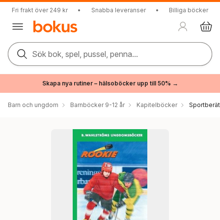
Fri frakt över 249 kr
•
Snabba leveranser
•
Billiga böcker
Sök bok, spel, pussel, penna...
Skapa nya rutiner – hälsoböcker upp till 50% →
Barn och ungdom
Barnböcker 9-12 år
Kapitelböcker
Sportberät