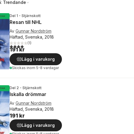
å:
Trendande
Del 1 - Stjärnskott
Resan till NHL
Av
Gunnar Nordström
Häftad, Svenska, 2018
(
1
)
4,0
utav 5 stjärnor. Totalt antal röster:
191 kr
Lägg i varukorg
Skickas
inom 5-8 vardagar
Del 2 - Stjärnskott
Iskalla drömmar
Av
Gunnar Nordström
Häftad, Svenska, 2018
191 kr
Lägg i varukorg
Skickas
inom 5-8 vardagar