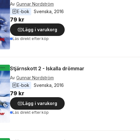
Av
Gunnar Nordström
E-bok
Svenska
, 
2016
79 kr
Lägg i varukorg
Läs direkt efter köp
Stjärnskott 2 - Iskalla drömmar
Av
Gunnar Nordström
E-bok
Svenska
, 
2016
79 kr
Lägg i varukorg
Läs direkt efter köp