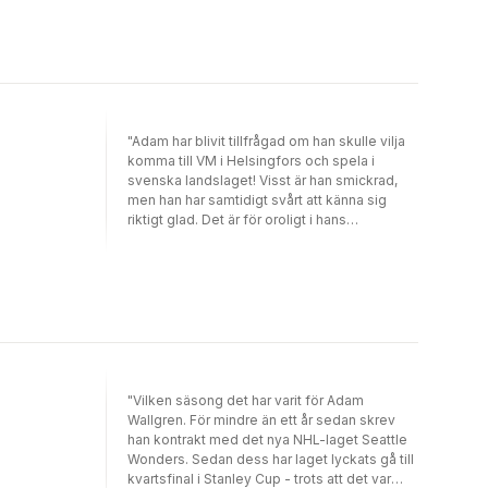
Bob Frosts fulla förtroende, allt han gör tycks
reta upp tränaren. Till och med när han
tillsammans med materialförvaltaren Lindsy
åker för att sponsra ett ungdomslag i staden,
stör det Bob Frost. Det är uppenbart att Adam
inte har råd med ett enda misstag om han vill
stanna kvar i Wonders ...
"Adam har blivit tillfrågad om han skulle vilja
komma till VM i Helsingfors och spela i
svenska landslaget! Visst är han smickrad,
men han har samtidigt svårt att känna sig
riktigt glad. Det är för oroligt i hans
hemmalag, Seattle Wonders. Den omtyckte
materialförvaltaren Lindsy har utan anledning
fått sparken, och det ryktas om att Adam
själv kommer att bli såld till ett annat lag -
trots att han gjort succé i Seattle. Adam
känner sig illa till mods. Vad händer om han
åker till VM? Hans tränare i Seattle Wonders
avråder honom bestämt, men varför? Ju mer
Adam funderar, desto mer övertygad blir han
"Vilken säsong det har varit för Adam
om att ett VM-slutspel är det bästa sättet att
Wallgren. För mindre än ett år sedan skrev
skingra tankarna ..."
han kontrakt med det nya NHL-laget Seattle
Wonders. Sedan dess har laget lyckats gå till
kvartsfinal i Stanley Cup - trots att det var