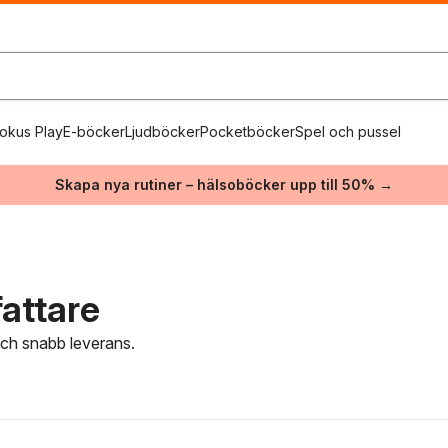
okus Play
E-böcker
Ljudböcker
Pocketböcker
Spel och pussel
Skapa nya rutiner – hälsoböcker upp till 50% →
attare
 och snabb leverans.