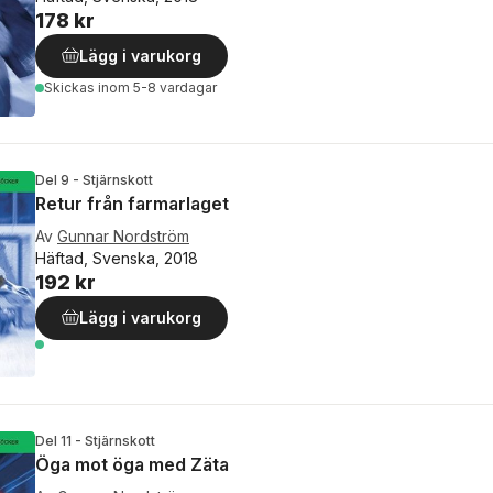
178 kr
Lägg i varukorg
Skickas
inom 5-8 vardagar
Del 9 - Stjärnskott
Retur från farmarlaget
Av
Gunnar Nordström
Häftad, Svenska, 2018
192 kr
Lägg i varukorg
Del 11 - Stjärnskott
Öga mot öga med Zäta