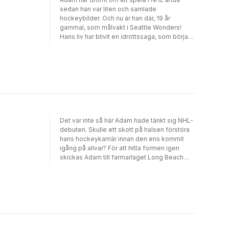
sedan han var liten och samlade
hockeybilder. Och nu är han där, 19 år
gammal, som målvakt i Seattle Wonders!
Hans liv har blivit en idrottssaga, som började
bara några månader tidigare. Det var då han
packade väskorna hemma i Kiruna, sa hej då
till alla och flög västerut. Nu ligger han på
isen i Savvis Center i S:t Louis och har just åkt
på sin första smäll i den nordamerikanska
hockeyligan. Han har träffats av ett slagskott,
har yrsel och svårt att fokusera blicken.
Varför skulle detta behöva hända just nu, i
hans allra första NHL-match!
Det var inte så här Adam hade tänkt sig NHL-
debuten. Skulle ett skott på halsen förstöra
hans hockeykarriär innan den ens kommit
igång på allvar? För att hitta formen igen
skickas Adam till farmarlaget Long Beach
IceDogs. Han är besviken, men tränar hårt
och ger allt i matcherna. För varje räddning
växer självförtroendet och Adam vet att det
är i NHL han hör hemma. Inget kan stoppa
honom nu. Och chansen kommer när Seattle
Wonders vill skriva tvåårskontrakt med
honom. Men då börjar också kampen om