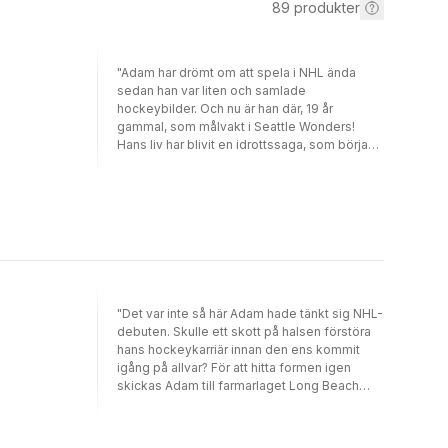
89
produkter
"Adam har drömt om att spela i NHL ända
sedan han var liten och samlade
hockeybilder. Och nu är han där, 19 år
gammal, som målvakt i Seattle Wonders!
Hans liv har blivit en idrottssaga, som började
bara några månader tidigare. Det var då han
packade väskorna hemma i Kiruna, sa hej då
till alla och flög västerut. Nu ligger han på
isen i Savvis Center i S:t Louis och har just åkt
på sin första smäll i den nordamerikanska
hockeyligan. Han har träffats av ett slagskott,
har yrsel och svårt att fokusera blicken.
Varför skulle detta behöva hända just nu, i
hans allra första NHL-match!"
"Det var inte så här Adam hade tänkt sig NHL-
debuten. Skulle ett skott på halsen förstöra
hans hockeykarriär innan den ens kommit
igång på allvar? För att hitta formen igen
skickas Adam till farmarlaget Long Beach
IceDogs. Han är besviken, men tränar hårt
och ger allt i matcherna. För varje räddning
växer självförtroendet och Adam vet att det