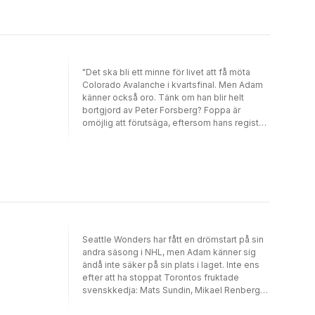
är i NHL han hör hemma. Inget kan stoppa
honom nu. Och chansen kommer när Seattle
Wonders vill skriva tvåårskontrakt med
honom. Men då börjar också kampen om
vem som ska bli förstemålvakt i Wonders. Blir
det Adam eller den mer rutinerade Tom
"Det ska bli ett minne för livet att få möta
Tilly?"
Colorado Avalanche i kvartsfinal. Men Adam
känner också oro. Tänk om han blir helt
bortgjord av Peter Forsberg? Foppa är
omöjlig att förutsäga, eftersom hans register
är så brett. Han kan göra vad som helst!
Adam har sett honom lura och nästan
förlöjliga motståndarmålvakter. Det sista
Adam vill är att kvartsfinalen ska bli en duell
mellan honom och Foppa. Men han har en
otäck föraning om att det ska bli just så. Han
ritar upp tänkbara situationer och ställer de
viktigaste frågorna i sin svarta bok. Stoppa
Foppa. Det är vad allt handlar om nu."
Seattle Wonders har fått en drömstart på sin
andra säsong i NHL, men Adam känner sig
ändå inte säker på sin plats i laget. Inte ens
efter att ha stoppat Torontos fruktade
svenskkedja: Mats Sundin, Mikael Renberg
och Jonas Höglund. Adam har inte sin tränare