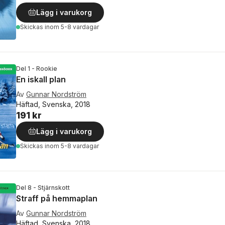
Lägg i varukorg
Skickas
inom 5-8 vardagar
Del 1 - Rookie
En iskall plan
Av
Gunnar Nordström
Häftad, Svenska, 2018
191 kr
Lägg i varukorg
Skickas
inom 5-8 vardagar
Del 8 - Stjärnskott
Straff på hemmaplan
Av
Gunnar Nordström
Häftad, Svenska, 2018