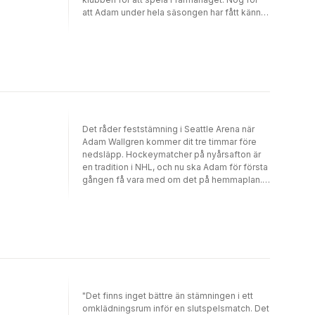
kalendern sedan månader tillbaka."
att Adam under hela säsongen har fått känna
på att Frost hellre vill ha Stewart Labrise som
förstemålvakt, men att tränaren skulle skicka
iväg honom samma dag som hans syster och
flickvän kommer från Sverige - det hade han
aldrig kunnat drömma om. För att få tillbaka
sin självskrivna plats i Wonders kan Adam
bara göra en sak: åka till Hamilton och hålla
nollan där."
Det råder feststämning i Seattle Arena när
Adam Wallgren kommer dit tre timmar före
nedsläpp. Hockeymatcher på nyårsafton är
en tradition i NHL, och nu ska Adam för första
gången få vara med om det på hemmaplan.
Precis före matchen får Adam och hans
lagkamrater i Seattle Wonders dessutom
veta att Stewart Labrise, Adams konkurrent
om jobbet som förstemålvakt, har blivit såld
till Philadelphia Flyers. I utbyte har Wonders
fått en ny back, men frågan är om
slagskämpen Ed Stewart verkligen är vad
laget behöver?
"Det finns inget bättre än stämningen i ett
omklädningsrum inför en slutspelsmatch. Det