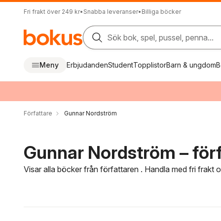
Fri frakt över 249 kr
•
Snabba leveranser
•
Billiga böcker
Sök bok, spel, pussel, penna...
Meny
Erbjudanden
Student
Topplistor
Barn & ungdom
B
Författare
Gunnar Nordström
Gunnar Nordström – förf
Visar alla böcker från författaren . Handla med fri frakt
Hoppa över filtreringsmeny