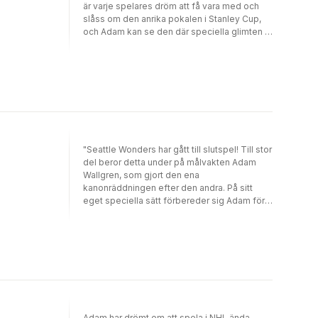
är varje spelares dröm att få vara med och
slåss om den anrika pokalen i Stanley Cup,
och Adam kan se den där speciella glimten i
sina lagkamraters ögon den här kvällen. Men
mardrömmarna han haft om att möta Zäta
spökar fortfarande i hans undermedvetna
och han har besökt hypnotisören Lawrence i
New York för att förbereda sig för matchen.
Frågan är bara om han är redo att ställas öga
mot öga med Zäta även i verkligheten?"
"Seattle Wonders har gått till slutspel! Till stor
del beror detta under på målvakten Adam
Wallgren, som gjort den ena
kanonräddningen efter den andra. På sitt
eget speciella sätt förbereder sig Adam för
den första slutspelsmatchen. Han sitter i
sängen och bläddrar i sin magiska, svarta
anteckningsbok. I den har han i hemlighet
kartlagt varje motståndares skotteknik och
anfallssätt. Han sluter ögonen och försöker
spela upp den kommande matchen i
huvudet. Han kommer att hålla nollan. Det vet
han."
Adam har drömt om att spela i NHL ända