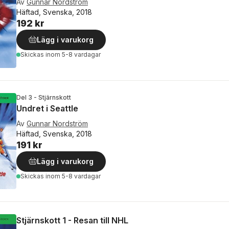
Av
Gunnar Nordström
Häftad, Svenska, 2018
192 kr
Lägg i varukorg
Skickas
inom 5-8 vardagar
Del 3 - Stjärnskott
Undret i Seattle
Av
Gunnar Nordström
Häftad, Svenska, 2018
191 kr
Lägg i varukorg
Skickas
inom 5-8 vardagar
Stjärnskott 1 - Resan till NHL