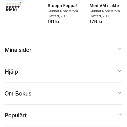
(
1
)
Stoppa Foppa!
Med VM i sikte
5,0
utav 5 stjärnor. Totalt antal röster:
99 kr
Gunnar Nordström
Gunnar Nordström
Häftad
, 2018
Häftad
, 2018
191 kr
179 kr
Mina sidor
Hjälp
Om Bokus
Populärt