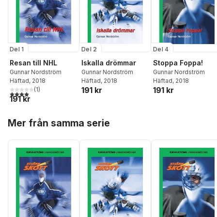
Del 1
Del 2
Del 4
Resan till NHL
Iskalla drömmar
Stoppa Foppa!
Gunnar Nordström
Gunnar Nordström
Gunnar Nordström
Häftad
, 2018
Häftad
, 2018
Häftad
, 2018
191 kr
191 kr
(
1
)
4,0
utav 5 stjärnor. Totalt antal röster:
191 kr
Hoppa över listan
Mer från samma serie