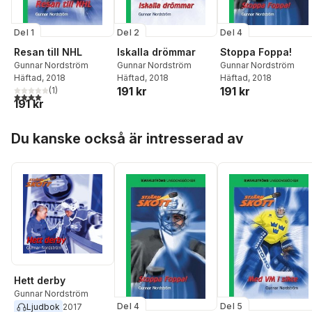
Del 1
Del 2
Del 4
Resan till NHL
Iskalla drömmar
Stoppa Foppa!
Gunnar Nordström
Gunnar Nordström
Gunnar Nordström
Häftad
, 2018
Häftad
, 2018
Häftad
, 2018
191 kr
191 kr
(
1
)
4,0
utav 5 stjärnor. Totalt antal röster:
191 kr
Hoppa över listan
Du kanske också är intresserad av
Hett derby
Gunnar Nordström
Del 4
Del 5
Ljudbok
2017