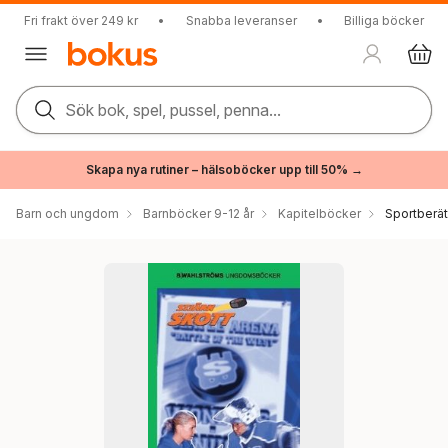
Fri frakt över 249 kr
•
Snabba leveranser
•
Billiga böcker
Sök bok, spel, pussel, penna...
Skapa nya rutiner – hälsoböcker upp till 50% →
Barn och ungdom
Barnböcker 9-12 år
Kapitelböcker
Sportberät