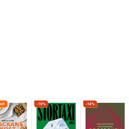
ad!
-19%
-14%