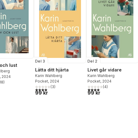
Del 3
Del 2
och lust
Lätta ditt hjärta
Livet går vidare
hlberg
Karin Wahlberg
Karin Wahlberg
, 2024
Pocket
, 2024
Pocket
, 2024
18
)
stjärnor. Totalt antal röster:
(
3
)
(
4
)
4,0
utav 5 stjärnor. Totalt antal röster:
4,0
utav 5 stjärnor. Totalt ant
99 kr
99 kr