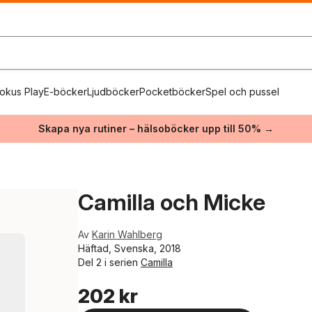
okus Play
E-böcker
Ljudböcker
Pocketböcker
Spel och pussel
Skapa nya rutiner – hälsoböcker upp till 50% →
Camilla och Micke
Av
Karin Wahlberg
Häftad, Svenska, 2018
Del 2 i serien
Camilla
202 kr