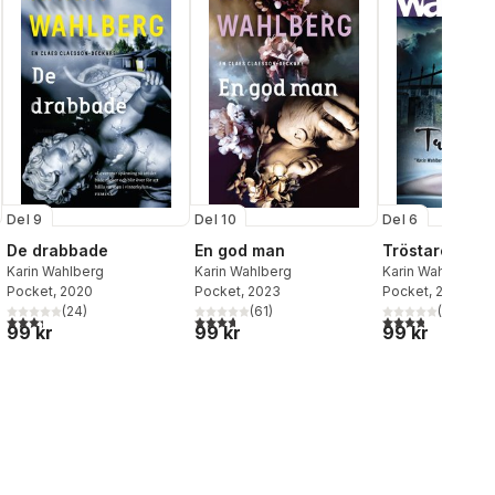
Del 9
Del 10
Del 6
De drabbade
En god man
Tröstaren
Karin Wahlberg
Karin Wahlberg
Karin Wahlberg
Pocket
, 2020
Pocket
, 2023
Pocket
, 2014
(
24
)
(
61
)
(
49
)
al röster:
3,3
utav 5 stjärnor. Totalt antal röster:
3,7
utav 5 stjärnor. Totalt antal röster:
3,8
utav 5 stjärnor
99 kr
99 kr
99 kr