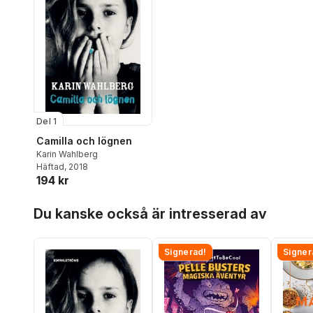
Del 1
Camilla och lögnen
Karin Wahlberg
Häftad
, 2018
194 kr
Hoppa över listan
Du kanske också är intresserad av
Signerad!
Signer