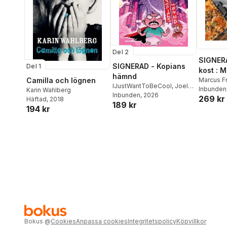
Del 2
SIGNER
SIGNERAD - Kopians
Del 1
kost : 
hämnd
Camilla och lögnen
matlådo
Marcus F
IJustWantToBeCool
,
Joel
Inbunden
Karin Wahlberg
Adolphson
Inbunden
, 2026
,
Emil Ejdemo
269 kr
Häftad
, 2018
189 kr
Beer
,
Victor Beer
194 kr
Bokus
@
Cookies
Anpassa cookies
Integritetspolicy
Köpvillkor