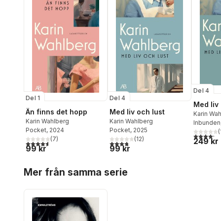
Del 4
Del 1
Del 4
Med liv 
Än finns det hopp
Med liv och lust
Karin Wa
Karin Wahlberg
Karin Wahlberg
Inbunden
Pocket
, 2024
Pocket
, 2025
(
4,2
utav 5 
(
7
)
(
12
)
249 kr
4,6
utav 5 stjärnor. Totalt antal röster:
3,8
utav 5 stjärnor. Totalt antal röster:
99 kr
99 kr
Hoppa över listan
Mer från samma serie