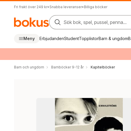
Fri frakt över 249 kr
•
Snabba leveranser
•
Billiga böcker
Sök bok, spel, pussel, penna...
Meny
Erbjudanden
Student
Topplistor
Barn & ungdom
B
Barn och ungdom
Barnböcker 9-12 år
Kapitelböcker