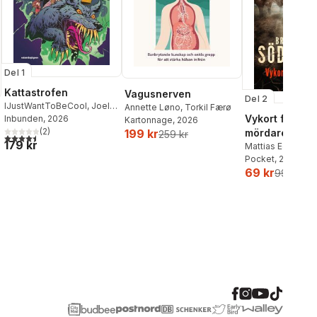
Del 1
Kattastrofen
Vagusnerven
Del 2
IJustWantToBeCool
,
Joel
Annette Løno
,
Torkil Færø
Vykort från en
Adolphson
Inbunden
, 2026
,
Emil Ejdemo
Kartonnage
, 2026
Beer
,
Victor Beer
(
2
)
mördare
199 kr
259 kr
4,5
utav 5 stjärnor. Totalt antal röster:
179 kr
Mattias Edvards
Pocket
, 2026
69 kr
99 kr
al röster: