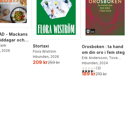
AD - Mackans
Middagar och
r
rank
Stortaxi
Orosboken : ta hand
, 2026
Flora Wiström
om din oro i fem steg
Inbunden
, 2026
Erik Andersson
,
Tove
209 kr
259 kr
Wahlund
Inbunden
, 2024
(
3
)
4,3
utav 5 stjärnor. Totalt ant
189 kr
219 kr