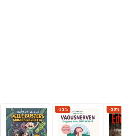
-23%
-30%