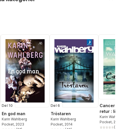
Cancerland - 
Del 10
Del 6
retur : livet s
En god man
Tröstaren
och patient
Karin Wahlberg
Karin Wahlberg
Karin Wahlberg
Pocket
, 2017
Pocket
, 2023
Pocket
, 2014
(
13
)