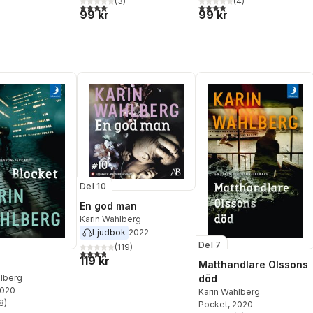
(
3
)
(
4
)
4,0
utav 5 stjärnor. Totalt antal röster:
4,0
utav 5 stjärnor. Totalt ant
99 kr
99 kr
Del 10
En god man
Karin Wahlberg
Ljudbok
2022
Del 7
(
119
)
3,8
utav 5 stjärnor. Totalt antal röster:
119 kr
Matthandlare Olssons
hlberg
död
2020
Karin Wahlberg
8
)
Pocket
, 2020
stjärnor. Totalt antal röster: