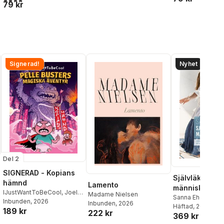
79 kr
al röster:
Signerad!
Nyhet
Del 2
SIGNERAD - Kopians
Självläkande
hämnd
Lamento
människan 3.
IJustWantToBeCool
,
Joel
Madame Nielsen
Sanna Ehdin
Adolphson
Inbunden
, 2026
,
Emil Ejdemo
Inbunden
, 2026
Häftad
, 2026
189 kr
Beer
,
Victor Beer
222 kr
369 kr