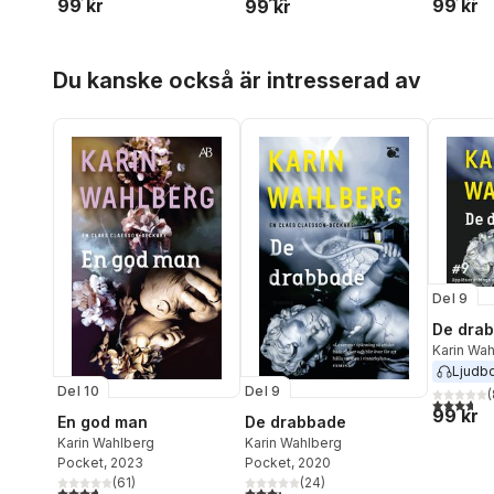
99 kr
99 kr
99 kr
Hoppa över listan
Du kanske också är intresserad av
Del 9
De dra
Karin Wa
Ljudb
Del 10
Del 9
(
3,7
utav 5 
99 kr
En god man
De drabbade
Karin Wahlberg
Karin Wahlberg
Pocket
, 2023
Pocket
, 2020
(
61
)
(
24
)
3,7
utav 5 stjärnor. Totalt antal röster:
3,3
utav 5 stjärnor. Totalt antal röster: