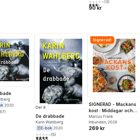
(
3
)
3,3
utav 5 stjärnor. Totalt ant
90 kr
Signerad!
bbade
hlberg
SIGNERAD - Mackans
ok
2020
Del 9
kost : Middagar och
87
)
stjärnor. Totalt antal röster:
De drabbade
matlådor
Marcus Frank
Karin Wahlberg
Inbunden
, 2026
269 kr
E-bok
2020
(
5
)
4,0
utav 5 stjärnor. Totalt antal röster: