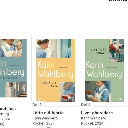
Del 3
Del 2
och lust
Lätta ditt hjärta
Livet går vidare
hlberg
Karin Wahlberg
Karin Wahlberg
, 2024
Pocket
, 2024
Pocket
, 2024
18
)
stjärnor. Totalt antal röster: