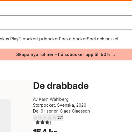
okus Play
E-böcker
Ljudböcker
Pocketböcker
Spel och pussel
Skapa nya rutiner – hälsoböcker upp till 50% →
De drabbade
Av
Karin Wahlberg
Storpocket, Svenska, 2020
Del 9 i serien
Claes Claesson
(
27
)
3,4
utav 5 stjärnor. Totalt antal röster: