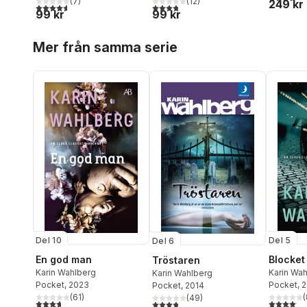
(
7
)
(
12
)
249 kr
4,6
utav 5 stjärnor. Totalt antal röster:
3,8
utav 5 stjärnor. Totalt antal röster:
99 kr
99 kr
Hoppa över listan
Mer från samma serie
Del 10
Del 5
Del 6
En god man
Blocket
Tröstaren
Karin Wahlberg
Karin Wa
Karin Wahlberg
Pocket
, 2023
Pocket
, 
Pocket
, 2014
(
61
)
(
(
49
)
3,7
utav 5 stjärnor. Totalt antal röster:
4,1
utav 5 
3,8
utav 5 stjärnor. Totalt antal röster: