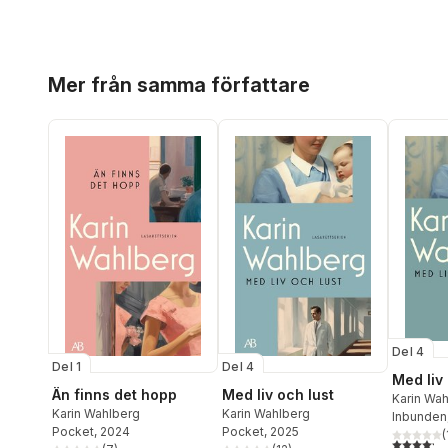
Hoppa över listan
Mer från samma författare
Del 4
Del 1
Del 4
Med liv 
Än finns det hopp
Med liv och lust
Karin Wa
Karin Wahlberg
Karin Wahlberg
Inbunden
Pocket
, 2024
Pocket
, 2025
(
4,2
utav 5 