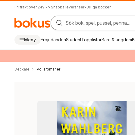
Fri frakt över 249 kr
•
Snabba leveranser
•
Billiga böcker
Sök bok, spel, pussel, penna...
Meny
Erbjudanden
Student
Topplistor
Barn & ungdom
B
Deckare
Polisromaner