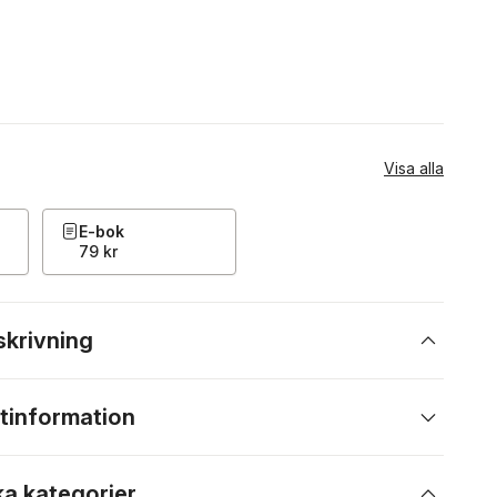
Visa alla
E-bok
79 kr
skrivning
tinformation
ka kategorier