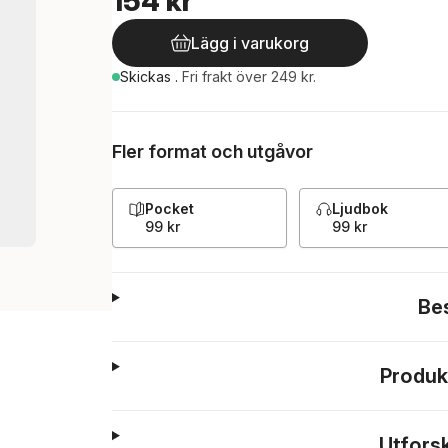
154 kr
Lägg i varukorg
Skickas
.
Fri frakt över 249 kr.
Fler format och utgåvor
Pocket
Ljudbok
99 kr
99 kr
Be
Produk
Utfors