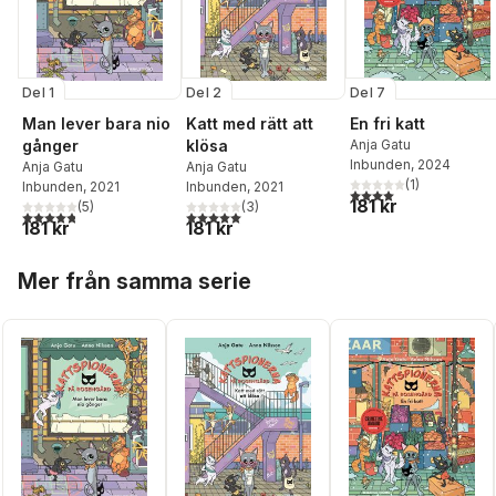
Del 1
Del 2
Del 7
Man lever bara nio
Katt med rätt att
En fri katt
gånger
klösa
Anja Gatu
Inbunden
, 2024
Anja Gatu
Anja Gatu
(
1
)
Inbunden
, 2021
Inbunden
, 2021
4,0
utav 5 stjärnor. Tota
181 kr
(
5
)
(
3
)
4,8
utav 5 stjärnor. Totalt antal röster:
5,0
utav 5 stjärnor. Totalt antal röster:
181 kr
181 kr
Hoppa över listan
Mer från samma serie