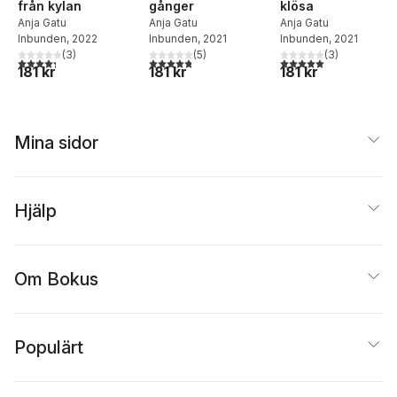
från kylan
gånger
klösa
Anja Gatu
Anja Gatu
Anja Gatu
Inbunden
, 2022
Inbunden
, 2021
Inbunden
, 2021
(
3
)
(
5
)
(
3
)
4,3
utav 5 stjärnor. Totalt antal röster:
4,8
utav 5 stjärnor. Totalt antal röster:
5,0
utav 5 stjärnor. Tota
181 kr
181 kr
181 kr
Mina sidor
Hjälp
Om Bokus
Populärt