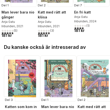
Del 1
Del 2
Del 7
Man lever bara nio
Katt med rätt att
En fri katt
gånger
klösa
Anja Gatu
Inbunden
, 2024
Anja Gatu
Anja Gatu
(
1
)
Inbunden
, 2021
Inbunden
, 2021
4,0
utav 5 stjärnor. Totalt 
181 kr
(
5
)
(
3
)
4,8
utav 5 stjärnor. Totalt antal röster:
5,0
utav 5 stjärnor. Totalt antal röster:
181 kr
181 kr
Hoppa över listan
Du kanske också är intresserad av
Del 3
Del 1
Del 2
Katten som kom in
Man lever bara nio
Katt med rätt att