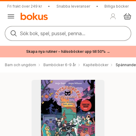
Fri frakt över 249 kr
•
Snabba leveranser
•
Billiga böcker
Sök bok, spel, pussel, penna...
Skapa nya rutiner – hälsoböcker upp till 50% →
Barn och ungdom
Barnböcker 6-9 år
Kapitelböcker
Spännande 