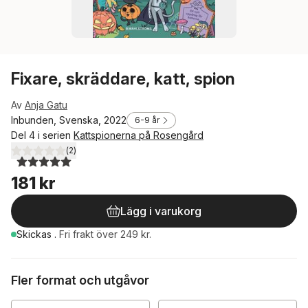
Fixare, skräddare, katt, spion
Av
Anja Gatu
Inbunden, Svenska, 2022
6-9 år
Del 4 i serien
Kattspionerna på Rosengård
(
2
)
5,0
utav 5 stjärnor. Totalt antal röster:
181 kr
Lägg i varukorg
Skickas
.
Fri frakt över 249 kr.
Fler format och utgåvor